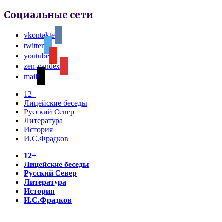
Социальные сети
vkontakte
twitter
youtube
zen-yandex
mail
12+
Лицейские беседы
Русский Север
Литература
История
И.С.Фрадков
12+
Лицейские беседы
Русский Север
Литература
История
И.С.Фрадков