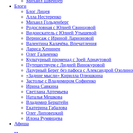
Михаил Швейцер
Блоги
Блог Лицея
Алла Нестеренко
Михаил Гольденберг
Родословная с Юлией Свинцовой
Видоискатель с Юлией Утышевой
Вернисаж с Ириной Ларионовой
Валентина Калачёва. Впечатления
Лариса Хенинен
Олег Гальченко
Культурный променад с Зоей Арнаутовой
Путешествуем с Лидией Винокуровой
Лазурный Берег без пафоса с Александрой Озолино
«Задние мысли» Кирилла Олюшкина
Застолье с Владимиром Софиенко
Ирина Савкина
Светлана Артемьева
Наталья Мешкова
Владимир Берштейн
Екатерина Габалова
Олег Липовецкий
Илона Румянцева
Афиша