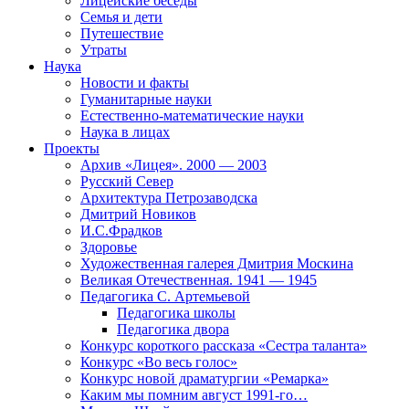
Лицейские беседы
Семья и дети
Путешествие
Утраты
Наука
Новости и факты
Гуманитарные науки
Естественно-математические науки
Наука в лицах
Проекты
Архив «Лицея». 2000 — 2003
Русский Север
Архитектура Петрозаводска
Дмитрий Новиков
И.С.Фрадков
Здоровье
Художественная галерея Дмитрия Москина
Великая Отечественная. 1941 — 1945
Педагогика С. Артемьевой
Педагогика школы
Педагогика двора
Конкурс короткого рассказа «Сестра таланта»
Конкурс «Во весь голос»
Конкурс новой драматургии «Ремарка»
Каким мы помним август 1991-го…