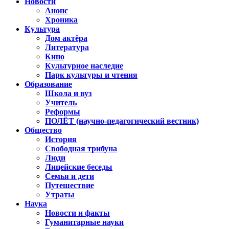
Новости
Анонс
Хроника
Культура
Дом актёра
Литература
Кино
Культурное наследие
Парк культуры и чтения
Образование
Школа и вуз
Учитель
Реформы
ПОЛЁТ (научно-педагогический вестник)
Общество
История
Свободная трибуна
Люди
Лицейские беседы
Семья и дети
Путешествие
Утраты
Наука
Новости и факты
Гуманитарные науки