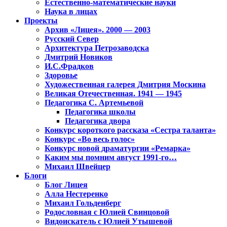
Естественно-математические науки
Наука в лицах
Проекты
Архив «Лицея». 2000 — 2003
Русский Север
Архитектура Петрозаводска
Дмитрий Новиков
И.С.Фрадков
Здоровье
Художественная галерея Дмитрия Москина
Великая Отечественная. 1941 — 1945
Педагогика С. Артемьевой
Педагогика школы
Педагогика двора
Конкурс короткого рассказа «Сестра таланта»
Конкурс «Во весь голос»
Конкурс новой драматургии «Ремарка»
Каким мы помним август 1991-го…
Михаил Швейцер
Блоги
Блог Лицея
Алла Нестеренко
Михаил Гольденберг
Родословная с Юлией Свинцовой
Видоискатель с Юлией Утышевой