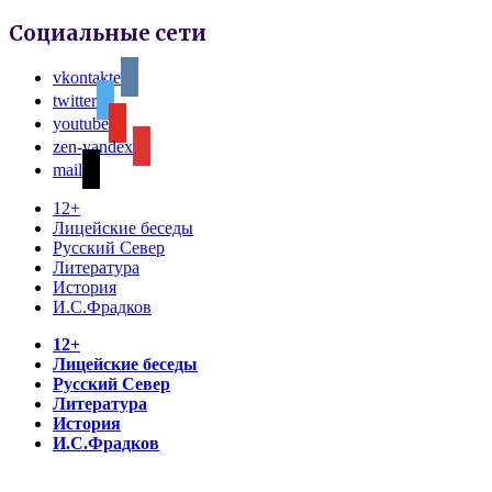
Социальные сети
vkontakte
twitter
youtube
zen-yandex
mail
12+
Лицейские беседы
Русский Север
Литература
История
И.С.Фрадков
12+
Лицейские беседы
Русский Север
Литература
История
И.С.Фрадков