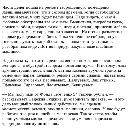
Часть денег пошла на ремонт заброшенного помещения.
Женщины мечтают, что в скором времени, когда освободится
верхний этаж, у них будет целый дом. Надо видеть, с какой
любовью обустроены две комнаты. Вычистили, выгребли грязь,
поклеили обои, покрасили окна, двери, потолки, принесли мебель
из своего дома, утварь, сшили занавески. На стенах разместили
первые рукодельные работы. Пока что еще не собран, но уже
готов послужить ткацкий станок — пока стоит у стенки в
разобранном виде . Вот-вот придут закупленные швейные
машинки.
Надо сказать, что хотя среди активного поколения в основном
женщины, в обустройстве дома помогали мужья. И потому глава
администрации поселения Алевтина Козлова вручила грамоты
семейным парам, делавшим ремонт своими силами, назвав всех
поименно: это семья Васильевых, Шалгуевых, Вашутиных,
Ефименко, Тарасовых, Леонтьевых, Кекшуевых.
— Мы получили от Фонда Тимченко 54 тысячи рублей, —
рассказывает Надежда Гудкина, руководитель проекта, — и это
дало мощный толчок нашим действиям: мы сделали
косметический ремонт, закупили машинки, оверлок. У нас будут
работать ткацкая и швейная мастерская. Так хочется, чтобы
наши умельцы могли передавать свои умения и карельские
традиции новому поколению.