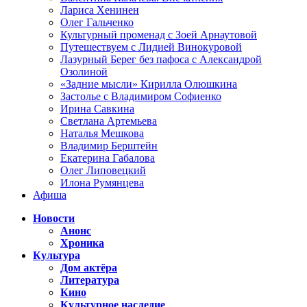
Лариса Хенинен
Олег Гальченко
Культурный променад с Зоей Арнаутовой
Путешествуем с Лидией Винокуровой
Лазурный Берег без пафоса с Александрой
Озолиной
«Задние мысли» Кирилла Олюшкина
Застолье с Владимиром Софиенко
Ирина Савкина
Светлана Артемьева
Наталья Мешкова
Владимир Берштейн
Екатерина Габалова
Олег Липовецкий
Илона Румянцева
Афиша
Новости
Анонс
Хроника
Культура
Дом актёра
Литература
Кино
Культурное наследие