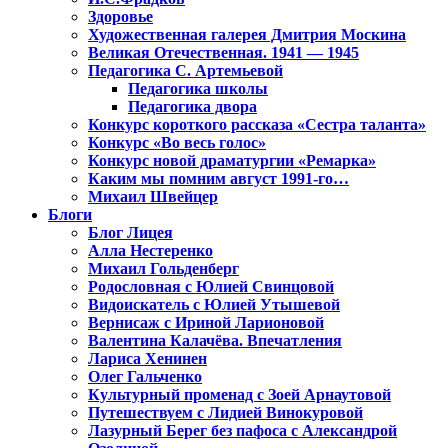
Здоровье
Художественная галерея Дмитрия Москина
Великая Отечественная. 1941 — 1945
Педагогика С. Артемьевой
Педагогика школы
Педагогика двора
Конкурс короткого рассказа «Сестра таланта»
Конкурс «Во весь голос»
Конкурс новой драматургии «Ремарка»
Каким мы помним август 1991-го…
Михаил Швейцер
Блоги
Блог Лицея
Алла Нестеренко
Михаил Гольденберг
Родословная с Юлией Свинцовой
Видоискатель с Юлией Утышевой
Вернисаж с Ириной Ларионовой
Валентина Калачёва. Впечатления
Лариса Хенинен
Олег Гальченко
Культурный променад с Зоей Арнаутовой
Путешествуем с Лидией Винокуровой
Лазурный Берег без пафоса с Александрой