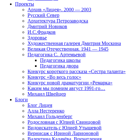
Проекты
Архив «Лицея». 2000 — 2003
Русский Север
Архитектура Петрозаводска
Дмитрий Новиков
И.С.Фрадков
Здоровье
Художественная галерея Дмитрия Москина
Великая Отечественная. 1941 — 1945
Педагогика С. Артемьевой
Педагогика школы
Педагогика двора
Конкурс короткого рассказа «Сестра таланта»
Конкурс «Во весь голос»
Конкурс новой драматургии «Ремарка»
Каким мы помним август 1991-го…
Михаил Швейцер
Блоги
Блог Лицея
Алла Нестеренко
Михаил Гольденберг
Родословная с Юлией Свинцовой
Видоискатель с Юлией Утышевой
Вернисаж с Ириной Ларионовой
Валентина Калачёва. Впечатления