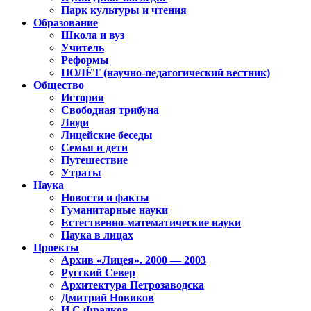
Парк культуры и чтения
Образование
Школа и вуз
Учитель
Реформы
ПОЛЁТ (научно-педагогический вестник)
Общество
История
Свободная трибуна
Люди
Лицейские беседы
Семья и дети
Путешествие
Утраты
Наука
Новости и факты
Гуманитарные науки
Естественно-математические науки
Наука в лицах
Проекты
Архив «Лицея». 2000 — 2003
Русский Север
Архитектура Петрозаводска
Дмитрий Новиков
И.С.Фрадков