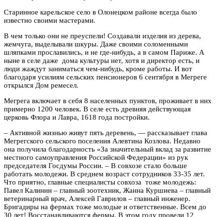
Старинное карельское село в Олонецком районе всегда было
известно своими мастерами.
В чем только они не преуспели! Создавали изделия из дерева,
жемчуга, выделывали шкуры. Даже своими соломенными
шляпками прославились, и не где-нибудь, а в самом Париже. А
ныне в селе даже дома культуры нет, хотя и директор есть, и
люди жаждут заниматься чем-нибудь, кроме работы. И вот
благодаря усилиям сельских пенсионеров 6 сентября в Мегреге
открылся Дом ремесел.
Мегрега включает в себя 8 населенных пунктов, проживает в них
примерно 1200 человек. В селе есть древняя действующая
церковь Флора и Лавра, 1618 года постройки.
– Активной жизнью живут пять деревень, — рассказывает глава
Мегрегского сельского поселения Алевтина Козлова. Недавно
она получила благодарность «За значительный вклад за развитие
местного самоуправления Российской Федерации» из рук
председателя Госдумы России. – В совхозе стало больше
работать молодежи. В среднем возраст сотрудников 33-35 лет.
Что приятно, главные специалисты совхоза тоже молодежь:
Павел Калинин – главный зоотехник, Жанна Куршиева – главный
ветеринарный врач, Алексей Гаврилов – главный инженер.
Бригадиры на фермах тоже молодые и ответственные. Всем до
30 лет! Восстанавливаются фермы. В этом году провели 12