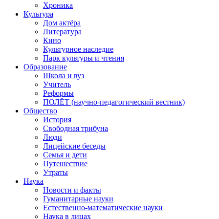
Хроника
Культура
Дом актёра
Литература
Кино
Культурное наследие
Парк культуры и чтения
Образование
Школа и вуз
Учитель
Реформы
ПОЛЁТ (научно-педагогический вестник)
Общество
История
Свободная трибуна
Люди
Лицейские беседы
Семья и дети
Путешествие
Утраты
Наука
Новости и факты
Гуманитарные науки
Естественно-математические науки
Наука в лицах