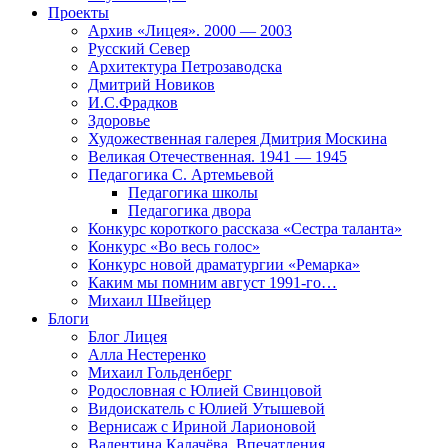
Проекты
Архив «Лицея». 2000 — 2003
Русский Север
Архитектура Петрозаводска
Дмитрий Новиков
И.С.Фрадков
Здоровье
Художественная галерея Дмитрия Москина
Великая Отечественная. 1941 — 1945
Педагогика С. Артемьевой
Педагогика школы
Педагогика двора
Конкурс короткого рассказа «Сестра таланта»
Конкурс «Во весь голос»
Конкурс новой драматургии «Ремарка»
Каким мы помним август 1991-го…
Михаил Швейцер
Блоги
Блог Лицея
Алла Нестеренко
Михаил Гольденберг
Родословная с Юлией Свинцовой
Видоискатель с Юлией Утышевой
Вернисаж с Ириной Ларионовой
Валентина Калачёва. Впечатления