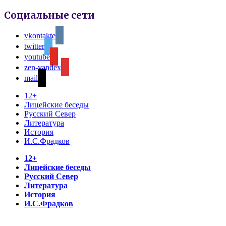
Социальные сети
vkontakte
twitter
youtube
zen-yandex
mail
12+
Лицейские беседы
Русский Север
Литература
История
И.С.Фрадков
12+
Лицейские беседы
Русский Север
Литература
История
И.С.Фрадков