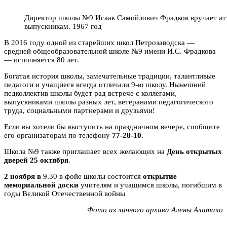
Директор школы №9 Исаак Самойлович Фрадков вручает ат
выпускникам. 1967 год
В 2016 году одной из старейших школ Петрозаводска —
средней общеобразовательной школе №9 имени И.С. Фрадкова
— исполняется 80 лет.
Богатая история школы, замечательные традиции, талантливые
педагоги и учащиеся всегда отличали 9-ю школу. Нынешний
педколлектив школы будет рад встрече с коллегами,
выпускниками школы разных лет, ветеранами педагогического
труда, социальными партнерами и друзьями!
Если вы хотели бы выступить на праздничном вечере, сообщите
его организаторам по телефону
77-28-10
.
Школа №9 также приглашает всех желающих на
День открытых
дверей 25 октября
.
2 ноября в
9.30 в фойе школы состоится
открытие
мемориальной доски
учителям и учащимся школы, погибшим в
годы Великой Отечественной войны
Фото из личного архива Алены Алатало