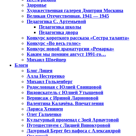
Здоровье
Художественная галерея Дмитрия Москина
Великая Отечественная. 1941 — 1945
Педагогика С. Артемьевой
Педагогика школы
Педагогика двора
Конкурс короткого рассказа «Сестра таланта»
Конкурс «Во весь голос»
Конкурс новой драматургии «Ремарка»
Каким мы помним август 1991-го…
Михаил Швейцер
Блоги
Блог Лицея
Алла Нестеренко
Михаил Гольденберг
Родословная с Юлией Свинцовой
Видоискатель с Юлией Утышевой
Вернисаж с Ириной Ларионовой
Валентина Калачёва. Впечатления
Лариса Хенинен
Олег Гальченко
Культурный променад с Зоей Арнаутовой
Путешествуем с Лидией Винокуровой
Лазурный Берег без пафоса с Александрой