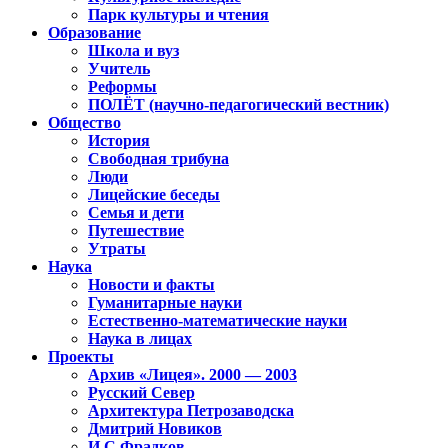
Парк культуры и чтения
Образование
Школа и вуз
Учитель
Реформы
ПОЛЁТ (научно-педагогический вестник)
Общество
История
Свободная трибуна
Люди
Лицейские беседы
Семья и дети
Путешествие
Утраты
Наука
Новости и факты
Гуманитарные науки
Естественно-математические науки
Наука в лицах
Проекты
Архив «Лицея». 2000 — 2003
Русский Север
Архитектура Петрозаводска
Дмитрий Новиков
И.С.Фрадков