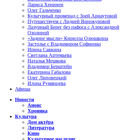
Лариса Хенинен
Олег Гальченко
Культурный променад с Зоей Арнаутовой
Путешествуем с Лидией Винокуровой
Лазурный Берег без пафоса с Александрой
Озолиной
«Задние мысли» Кирилла Олюшкина
Застолье с Владимиром Софиенко
Ирина Савкина
Светлана Артемьева
Наталья Мешкова
Владимир Берштейн
Екатерина Габалова
Олег Липовецкий
Илона Румянцева
Афиша
Новости
Анонс
Хроника
Культура
Дом актёра
Литература
Кино
Культурное наследие