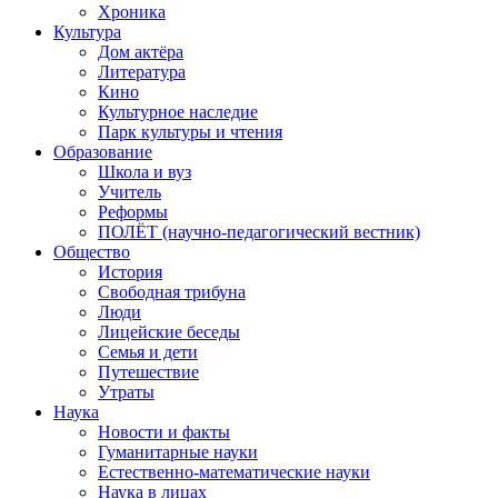
Хроника
Культура
Дом актёра
Литература
Кино
Культурное наследие
Парк культуры и чтения
Образование
Школа и вуз
Учитель
Реформы
ПОЛЁТ (научно-педагогический вестник)
Общество
История
Свободная трибуна
Люди
Лицейские беседы
Семья и дети
Путешествие
Утраты
Наука
Новости и факты
Гуманитарные науки
Естественно-математические науки
Наука в лицах