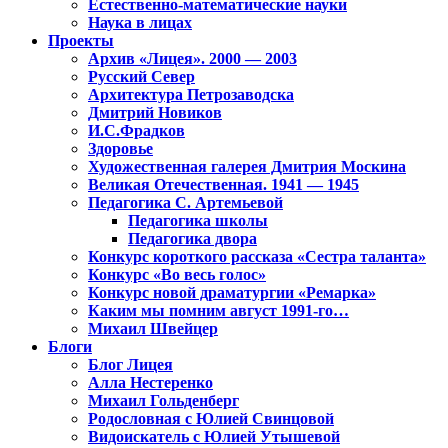
Естественно-математические науки
Наука в лицах
Проекты
Архив «Лицея». 2000 — 2003
Русский Север
Архитектура Петрозаводска
Дмитрий Новиков
И.С.Фрадков
Здоровье
Художественная галерея Дмитрия Москина
Великая Отечественная. 1941 — 1945
Педагогика С. Артемьевой
Педагогика школы
Педагогика двора
Конкурс короткого рассказа «Сестра таланта»
Конкурс «Во весь голос»
Конкурс новой драматургии «Ремарка»
Каким мы помним август 1991-го…
Михаил Швейцер
Блоги
Блог Лицея
Алла Нестеренко
Михаил Гольденберг
Родословная с Юлией Свинцовой
Видоискатель с Юлией Утышевой