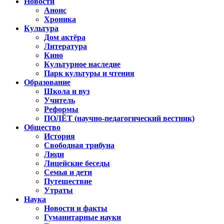
Новости
Анонс
Хроника
Культура
Дом актёра
Литература
Кино
Культурное наследие
Парк культуры и чтения
Образование
Школа и вуз
Учитель
Реформы
ПОЛЁТ (научно-педагогический вестник)
Общество
История
Свободная трибуна
Люди
Лицейские беседы
Семья и дети
Путешествие
Утраты
Наука
Новости и факты
Гуманитарные науки