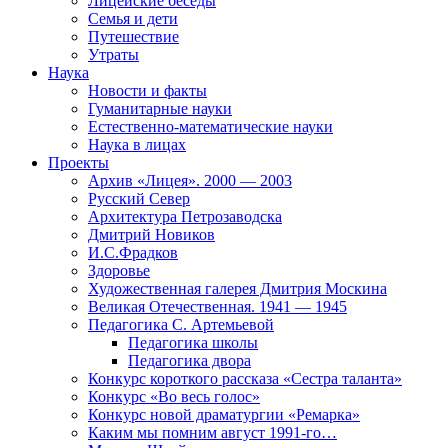
Лицейские беседы
Семья и дети
Путешествие
Утраты
Наука
Новости и факты
Гуманитарные науки
Естественно-математические науки
Наука в лицах
Проекты
Архив «Лицея». 2000 — 2003
Русский Север
Архитектура Петрозаводска
Дмитрий Новиков
И.С.Фрадков
Здоровье
Художественная галерея Дмитрия Москина
Великая Отечественная. 1941 — 1945
Педагогика С. Артемьевой
Педагогика школы
Педагогика двора
Конкурс короткого рассказа «Сестра таланта»
Конкурс «Во весь голос»
Конкурс новой драматургии «Ремарка»
Каким мы помним август 1991-го…