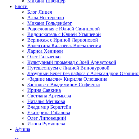
Михаил Швейцер
Блоги
Блог Лицея
Алла Нестеренко
Михаил Гольденберг
Родословная с Юлией Свинцовой
Видоискатель с Юлией Утышевой
Вернисаж с Ириной Ларионовой
Валентина Калачёва. Впечатления
Лариса Хенинен
Олег Гальченко
Культурный променад с Зоей Арнаутовой
Путешествуем с Лидией Винокуровой
Лазурный Берег без пафоса с Александрой Озолино
«Задние мысли» Кирилла Олюшкина
Застолье с Владимиром Софиенко
Ирина Савкина
Светлана Артемьева
Наталья Мешкова
Владимир Берштейн
Екатерина Габалова
Олег Липовецкий
Илона Румянцева
Афиша