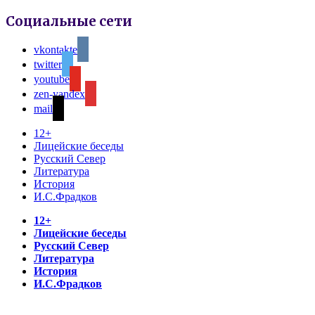
Социальные сети
vkontakte
twitter
youtube
zen-yandex
mail
12+
Лицейские беседы
Русский Север
Литература
История
И.С.Фрадков
12+
Лицейские беседы
Русский Север
Литература
История
И.С.Фрадков