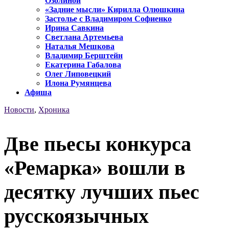
Озолиной
«Задние мысли» Кирилла Олюшкина
Застолье с Владимиром Софиенко
Ирина Савкина
Светлана Артемьева
Наталья Мешкова
Владимир Берштейн
Екатерина Габалова
Олег Липовецкий
Илона Румянцева
Афиша
Новости
,
Хроника
Две пьесы конкурса
«Ремарка» вошли в
десятку лучших пьес
русскоязычных