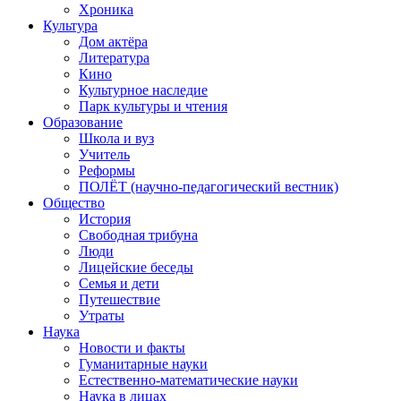
Хроника
Культура
Дом актёра
Литература
Кино
Культурное наследие
Парк культуры и чтения
Образование
Школа и вуз
Учитель
Реформы
ПОЛЁТ (научно-педагогический вестник)
Общество
История
Свободная трибуна
Люди
Лицейские беседы
Семья и дети
Путешествие
Утраты
Наука
Новости и факты
Гуманитарные науки
Естественно-математические науки
Наука в лицах