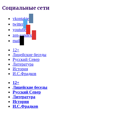
Социальные сети
vkontakte
twitter
youtube
zen-yandex
mail
12+
Лицейские беседы
Русский Север
Литература
История
И.С.Фрадков
12+
Лицейские беседы
Русский Север
Литература
История
И.С.Фрадков