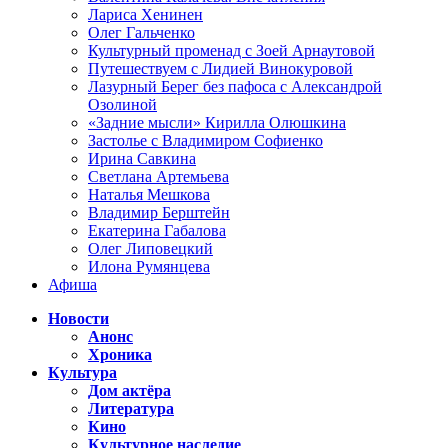
Лариса Хенинен
Олег Гальченко
Культурный променад с Зоей Арнаутовой
Путешествуем с Лидией Винокуровой
Лазурный Берег без пафоса с Александрой
Озолиной
«Задние мысли» Кирилла Олюшкина
Застолье с Владимиром Софиенко
Ирина Савкина
Светлана Артемьева
Наталья Мешкова
Владимир Берштейн
Екатерина Габалова
Олег Липовецкий
Илона Румянцева
Афиша
Новости
Анонс
Хроника
Культура
Дом актёра
Литература
Кино
Культурное наследие