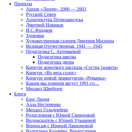
Проекты
Архив «Лицея». 2000 — 2003
Русский Север
Архитектура Петрозаводска
Дмитрий Новиков
И.С.Фрадков
Здоровье
Художественная галерея Дмитрия Москина
Великая Отечественная. 1941 — 1945
Педагогика С. Артемьевой
Педагогика школы
Педагогика двора
Конкурс короткого рассказа «Сестра таланта»
Конкурс «Во весь голос»
Конкурс новой драматургии «Ремарка»
Каким мы помним август 1991-го…
Михаил Швейцер
Блоги
Блог Лицея
Алла Нестеренко
Михаил Гольденберг
Родословная с Юлией Свинцовой
Видоискатель с Юлией Утышевой
Вернисаж с Ириной Ларионовой
Валентина Калачёва. Впечатления