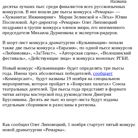
Названа
десятка лучших пьес среди финалистов всех русскоязычных
конкурсов. В нее вошли две пьесы конкурса «Ремарка» —
«Хуманитас Инжиниринг» Марии Зелинской и «Лёха» Юлии
Поспеловой. Арт-директор «Ремарки» Олег Липовецкий
поздравил в группе конкурса членов жюри, его неизменного
председателя Михаила Дурненкова и экспертов-ридеров.
В шорт-лист конкурса драматургии «Кульминация» попали
также две пьесы конкурса «Евразия», по одной пьесе конкурсов
«Любимовка», «За!Текст», «Авторская сцена», «Волошинский
фестиваль», «Действующие лица» и конкурса монопьес РГБИ.
Новый конкурс «Кульминация» будет определять три пьесы
года. Имена трех абсолютных победителей,
сообщает
«Коммерсант», будут названы 19 ноября на специальном
мероприятии, которое пройдет в «Боярских палатах» Союза
театральных деятелей. Три пьесы года представят в формате
читки актеры мастерской под руководством Дмитрия
Брусникина. Десять же пьес из шорт-листа будут изданы
отдельным сборником и разосланы в регионы.
Как сообщил Олег Липовецкий, 1 ноября стартует пятый конкурс
новой драматургии «Ремарка».