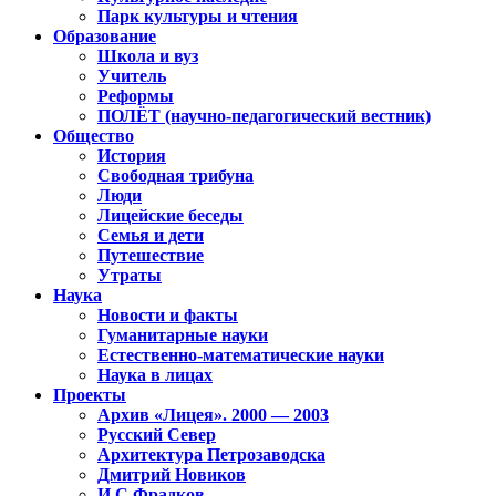
Парк культуры и чтения
Образование
Школа и вуз
Учитель
Реформы
ПОЛЁТ (научно-педагогический вестник)
Общество
История
Свободная трибуна
Люди
Лицейские беседы
Семья и дети
Путешествие
Утраты
Наука
Новости и факты
Гуманитарные науки
Естественно-математические науки
Наука в лицах
Проекты
Архив «Лицея». 2000 — 2003
Русский Север
Архитектура Петрозаводска
Дмитрий Новиков
И.С.Фрадков