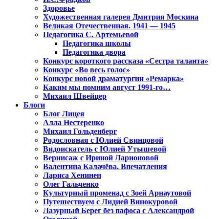
Здоровье
Художественная галерея Дмитрия Москина
Великая Отечественная. 1941 — 1945
Педагогика С. Артемьевой
Педагогика школы
Педагогика двора
Конкурс короткого рассказа «Сестра таланта»
Конкурс «Во весь голос»
Конкурс новой драматургии «Ремарка»
Каким мы помним август 1991-го…
Михаил Швейцер
Блоги
Блог Лицея
Алла Нестеренко
Михаил Гольденберг
Родословная с Юлией Свинцовой
Видоискатель с Юлией Утышевой
Вернисаж с Ириной Ларионовой
Валентина Калачёва. Впечатления
Лариса Хенинен
Олег Гальченко
Культурный променад с Зоей Арнаутовой
Путешествуем с Лидией Винокуровой
Лазурный Берег без пафоса с Александрой