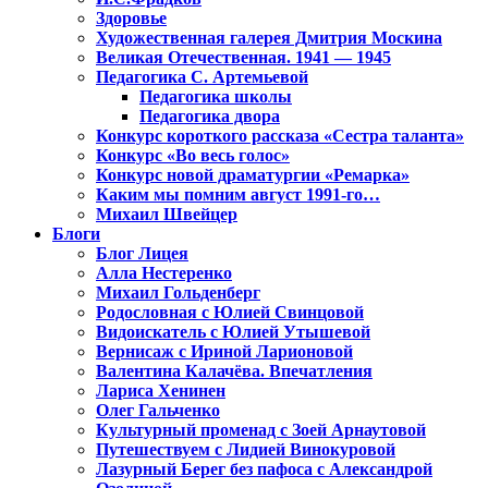
Здоровье
Художественная галерея Дмитрия Москина
Великая Отечественная. 1941 — 1945
Педагогика С. Артемьевой
Педагогика школы
Педагогика двора
Конкурс короткого рассказа «Сестра таланта»
Конкурс «Во весь голос»
Конкурс новой драматургии «Ремарка»
Каким мы помним август 1991-го…
Михаил Швейцер
Блоги
Блог Лицея
Алла Нестеренко
Михаил Гольденберг
Родословная с Юлией Свинцовой
Видоискатель с Юлией Утышевой
Вернисаж с Ириной Ларионовой
Валентина Калачёва. Впечатления
Лариса Хенинен
Олег Гальченко
Культурный променад с Зоей Арнаутовой
Путешествуем с Лидией Винокуровой
Лазурный Берег без пафоса с Александрой