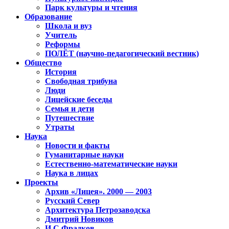
Парк культуры и чтения
Образование
Школа и вуз
Учитель
Реформы
ПОЛЁТ (научно-педагогический вестник)
Общество
История
Свободная трибуна
Люди
Лицейские беседы
Семья и дети
Путешествие
Утраты
Наука
Новости и факты
Гуманитарные науки
Естественно-математические науки
Наука в лицах
Проекты
Архив «Лицея». 2000 — 2003
Русский Север
Архитектура Петрозаводска
Дмитрий Новиков
И.С.Фрадков