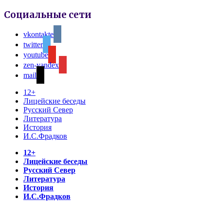
Социальные сети
vkontakte
twitter
youtube
zen-yandex
mail
12+
Лицейские беседы
Русский Север
Литература
История
И.С.Фрадков
12+
Лицейские беседы
Русский Север
Литература
История
И.С.Фрадков