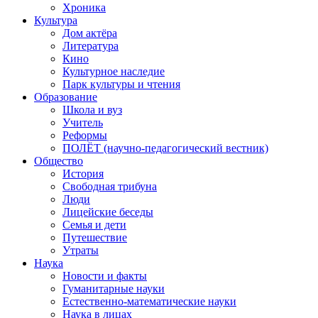
Хроника
Культура
Дом актёра
Литература
Кино
Культурное наследие
Парк культуры и чтения
Образование
Школа и вуз
Учитель
Реформы
ПОЛЁТ (научно-педагогический вестник)
Общество
История
Свободная трибуна
Люди
Лицейские беседы
Семья и дети
Путешествие
Утраты
Наука
Новости и факты
Гуманитарные науки
Естественно-математические науки
Наука в лицах