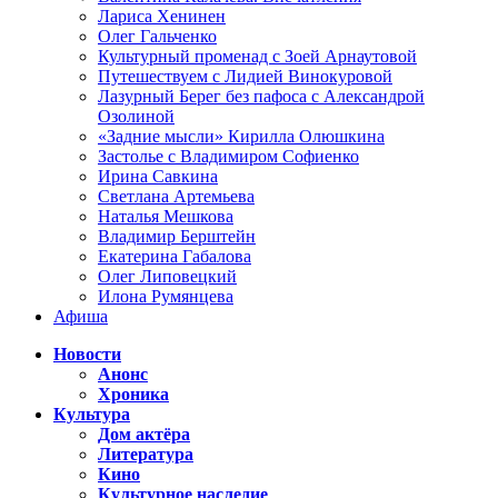
Лариса Хенинен
Олег Гальченко
Культурный променад с Зоей Арнаутовой
Путешествуем с Лидией Винокуровой
Лазурный Берег без пафоса с Александрой
Озолиной
«Задние мысли» Кирилла Олюшкина
Застолье с Владимиром Софиенко
Ирина Савкина
Светлана Артемьева
Наталья Мешкова
Владимир Берштейн
Екатерина Габалова
Олег Липовецкий
Илона Румянцева
Афиша
Новости
Анонс
Хроника
Культура
Дом актёра
Литература
Кино
Культурное наследие