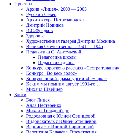
Проекты
Архив «Лицея». 2000 — 2003
Русский Север
Архитектура Петрозаводска
Дмитрий Новиков
И.С.Фрадков
Здоровье
Художественная галерея Дмитрия Москина
Великая Отечественная. 1941 — 1945
Педагогика С. Артемьевой
Педагогика школы
Педагогика двора
Конкурс короткого рассказа «Сестра таланта»
Конкурс «Во весь голос»
Конкурс новой драматургии «Ремарка»
Каким мы помним август 1991-го…
Михаил Швейцер
Блоги
Блог Лицея
Алла Нестеренко
Михаил Гольденберг
Родословная с Юлией Свинцовой
Видоискатель с Юлией Утышевой
Вернисаж с Ириной Ларионовой
Валентина Калачёва. Впечатления