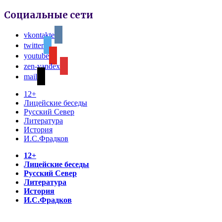
Социальные сети
vkontakte
twitter
youtube
zen-yandex
mail
12+
Лицейские беседы
Русский Север
Литература
История
И.С.Фрадков
12+
Лицейские беседы
Русский Север
Литература
История
И.С.Фрадков