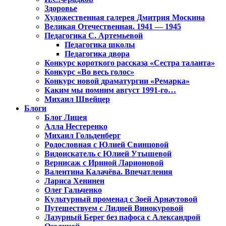
Здоровье
Художественная галерея Дмитрия Москина
Великая Отечественная. 1941 — 1945
Педагогика С. Артемьевой
Педагогика школы
Педагогика двора
Конкурс короткого рассказа «Сестра таланта»
Конкурс «Во весь голос»
Конкурс новой драматургии «Ремарка»
Каким мы помним август 1991-го…
Михаил Швейцер
Блоги
Блог Лицея
Алла Нестеренко
Михаил Гольденберг
Родословная с Юлией Свинцовой
Видоискатель с Юлией Утышевой
Вернисаж с Ириной Ларионовой
Валентина Калачёва. Впечатления
Лариса Хенинен
Олег Гальченко
Культурный променад с Зоей Арнаутовой
Путешествуем с Лидией Винокуровой
Лазурный Берег без пафоса с Александрой