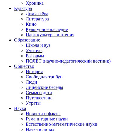
Хроника
Культура
Дом актёра
Литература
Кино
Культурное наследие
Парк культуры и чтения
Образование
Школа и вуз
Учитель
Реформы
ПОЛЁТ (научно-педагогический вестник)
Общество
История
Свободная трибуна
Люди
Лицейские беседы
Семья и дети
Путешествие
Утраты
Наука
Новости и факты
Гуманитарные науки
Естественно-математические науки
Наука в лицах