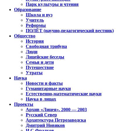
Парк культуры и чтения
Образование
Школа и вуз
Учитель
Реформы
ПОЛЁТ (научно-педагогический вестник)
Общество
История
Свободная трибуна
Люди
Лицейские беседы
Семья и дети
Путешествие
Утраты
Наука
Новости и факты
Гуманитарные науки
Естественно-математические науки
Наука в лицах
Проекты
Архив «Лицея». 2000 — 2003
Русский Север
Архитектура Петрозаводска
Дмитрий Новиков
И.С.Фрадков