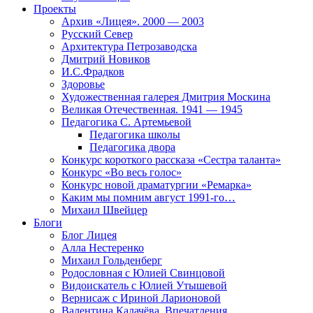
Проекты
Архив «Лицея». 2000 — 2003
Русский Север
Архитектура Петрозаводска
Дмитрий Новиков
И.С.Фрадков
Здоровье
Художественная галерея Дмитрия Москина
Великая Отечественная. 1941 — 1945
Педагогика С. Артемьевой
Педагогика школы
Педагогика двора
Конкурс короткого рассказа «Сестра таланта»
Конкурс «Во весь голос»
Конкурс новой драматургии «Ремарка»
Каким мы помним август 1991-го…
Михаил Швейцер
Блоги
Блог Лицея
Алла Нестеренко
Михаил Гольденберг
Родословная с Юлией Свинцовой
Видоискатель с Юлией Утышевой
Вернисаж с Ириной Ларионовой
Валентина Калачёва. Впечатления