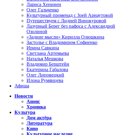
Лариса Хенинен
Олег Гальченко
Культурный променад с Зоей Арнаутовой
Путешествуем с Лидией Винокуровой
Лазурный Берег без пафоса с Александрой
Озолиной
«Задние мысли» Кирилла Олюшкина
Застолье с Владимиром Софиенко
Ирина Савкина
Светлана Артемьева
Наталья Мешкова
Владимир Берштейн
Екатерина Габалова
Олег Липовецкий
Илона Румянцева
Афиша
Новости
Анонс
Хроника
Культура
Дом актёра
Литература
Кино
Культурное наследие