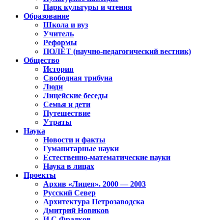
Парк культуры и чтения
Образование
Школа и вуз
Учитель
Реформы
ПОЛЁТ (научно-педагогический вестник)
Общество
История
Свободная трибуна
Люди
Лицейские беседы
Семья и дети
Путешествие
Утраты
Наука
Новости и факты
Гуманитарные науки
Естественно-математические науки
Наука в лицах
Проекты
Архив «Лицея». 2000 — 2003
Русский Север
Архитектура Петрозаводска
Дмитрий Новиков
И.С.Фрадков