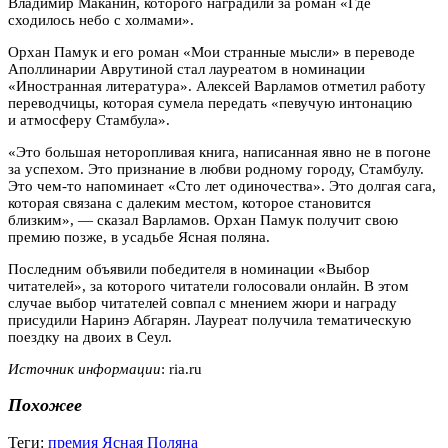
Владимир Маканин, которого наградили за роман «Где
сходилось небо с холмами».
Орхан Памук и его роман «Мои странные мысли» в переводе
Аполлинарии Аврутиной стал лауреатом в номинации
«Иностранная литература». Алексей Варламов отметил работу
переводчицы, которая сумела передать «певучую интонацию
и атмосферу Стамбула».
«Это большая неторопливая книга, написанная явно не в погоне
за успехом. Это признание в любви родному городу, Стамбулу.
Это чем-то напоминает «Сто лет одиночества». Это долгая сага,
которая связана с далеким местом, которое становится
близким», — сказал Варламов. Орхан Памук получит свою
премию позже, в усадьбе Ясная поляна.
Последним объявили победителя в номинации «Выбор
читателей», за которого читатели голосовали онлайн. В этом
случае выбор читателей совпал с мнением жюри и награду
присудили Наринэ Абгарян. Лауреат получила тематическую
поездку на двоих в Сеул.
Источник информации
: ria.ru
Похожее
Теги:
премия Ясная Поляна