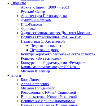
Проекты
Архив «Лицея». 2000 — 2003
Русский Север
Архитектура Петрозаводска
Дмитрий Новиков
И.С.Фрадков
Здоровье
Художественная галерея Дмитрия Москина
Великая Отечественная. 1941 — 1945
Педагогика С. Артемьевой
Педагогика школы
Педагогика двора
Конкурс короткого рассказа «Сестра таланта»
Конкурс «Во весь голос»
Конкурс новой драматургии «Ремарка»
Каким мы помним август 1991-го…
Михаил Швейцер
Блоги
Блог Лицея
Алла Нестеренко
Михаил Гольденберг
Родословная с Юлией Свинцовой
Видоискатель с Юлией Утышевой
Вернисаж с Ириной Ларионовой
Валентина Калачёва. Впечатления