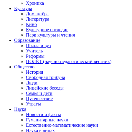
Хроника
Культура
Дом актёра
Литература
Кино
Культурное наследие
Парк культуры и чтения
Образование
Школа и вуз
Учитель
Реформы
ПОЛЁТ (научно-педагогический вестник)
Общество
История
Свободная трибуна
Люди
Лицейские беседы
Семья и дети
Путешествие
Утраты
Наука
Новости и факты
Гуманитарные науки
Естественно-математические науки
Наука в лицах