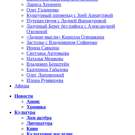
Лариса Хенинен
Олег Гальченко
Культурный променад с Зоей Арнаутовой
Путешествуем с Лидией Винокуровой
Лазурный Берег без пафоса с Александрой
Озолиной
«Задние мысли» Кирилла Олюшкина
Застолье с Владимиром Софиенко
Ирина Савкина
Светлана Артемьева
Наталья Мешкова
Владимир Берштейн
Екатерина Габалова
Олег Липовецкий
Илона Румянцева
Афиша
Новости
Анонс
Хроника
Культура
Дом актёра
Литература
Кино
Культурное наследие