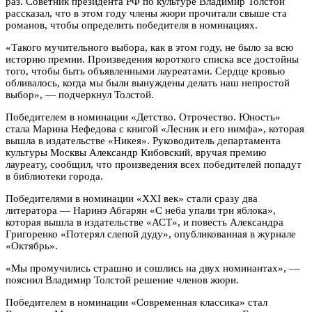
раз. Советник президента РФ по культуре Владимир Толстой
рассказал, что в этом году члены жюри прочитали свыше ста
романов, чтобы определить победителя в номинациях.
«Такого мучительного выбора, как в этом году, не было за всю
историю премии. Произведения короткого списка все достойны
того, чтобы быть объявленными лауреатами. Сердце кровью
обливалось, когда мы были вынуждены делать наш непростой
выбор», — подчеркнул Толстой.
Победителем в номинации «Детство. Отрочество. Юность»
стала Марина Нефедова с книгой «Лесник и его нимфа», которая
вышла в издательстве «Никея». Руководитель департамента
культуры Москвы Александр Кибовский, вручая премию
лауреату, сообщил, что произведения всех победителей попадут
в библиотеки города.
Победителями в номинации «XXI век» стали сразу два
литератора — Наринэ Абгарян «С неба упали три яблока»,
которая вышла в издательстве «АСТ», и повесть Александра
Григоренко «Потерял слепой дуду», опубликованная в журнале
«Октябрь».
«Мы промучились страшно и сошлись на двух номинантах», —
пояснил Владимир Толстой решение членов жюри.
Победителем в номинации «Современная классика» стал