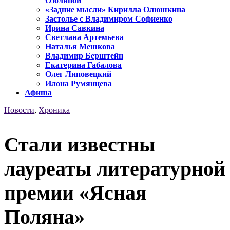
Озолиной
«Задние мысли» Кирилла Олюшкина
Застолье с Владимиром Софиенко
Ирина Савкина
Светлана Артемьева
Наталья Мешкова
Владимир Берштейн
Екатерина Габалова
Олег Липовецкий
Илона Румянцева
Афиша
Новости
,
Хроника
Стали известны
лауреаты литературной
премии «Ясная
Поляна»