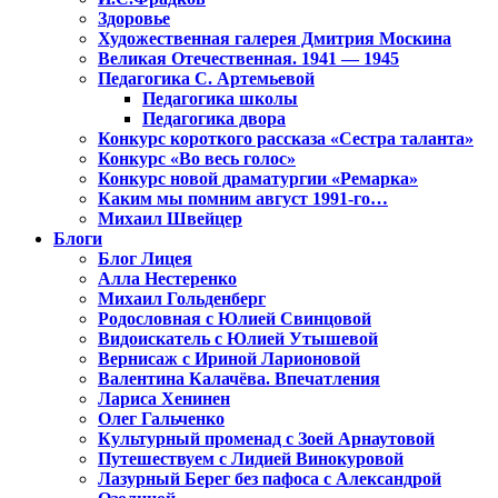
Здоровье
Художественная галерея Дмитрия Москина
Великая Отечественная. 1941 — 1945
Педагогика С. Артемьевой
Педагогика школы
Педагогика двора
Конкурс короткого рассказа «Сестра таланта»
Конкурс «Во весь голос»
Конкурс новой драматургии «Ремарка»
Каким мы помним август 1991-го…
Михаил Швейцер
Блоги
Блог Лицея
Алла Нестеренко
Михаил Гольденберг
Родословная с Юлией Свинцовой
Видоискатель с Юлией Утышевой
Вернисаж с Ириной Ларионовой
Валентина Калачёва. Впечатления
Лариса Хенинен
Олег Гальченко
Культурный променад с Зоей Арнаутовой
Путешествуем с Лидией Винокуровой
Лазурный Берег без пафоса с Александрой