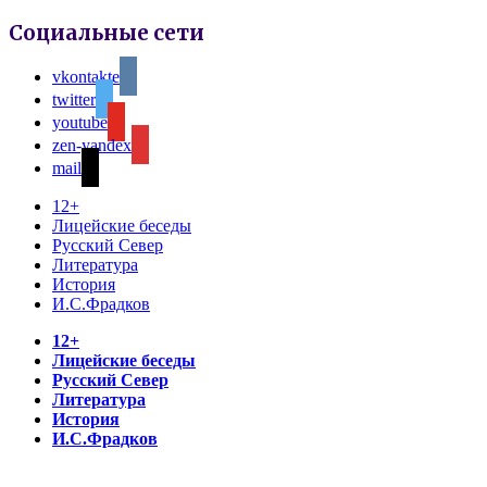
Социальные сети
vkontakte
twitter
youtube
zen-yandex
mail
12+
Лицейские беседы
Русский Север
Литература
История
И.С.Фрадков
12+
Лицейские беседы
Русский Север
Литература
История
И.С.Фрадков