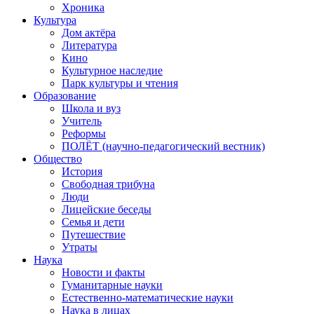
Хроника
Культура
Дом актёра
Литература
Кино
Культурное наследие
Парк культуры и чтения
Образование
Школа и вуз
Учитель
Реформы
ПОЛЁТ (научно-педагогический вестник)
Общество
История
Свободная трибуна
Люди
Лицейские беседы
Семья и дети
Путешествие
Утраты
Наука
Новости и факты
Гуманитарные науки
Естественно-математические науки
Наука в лицах