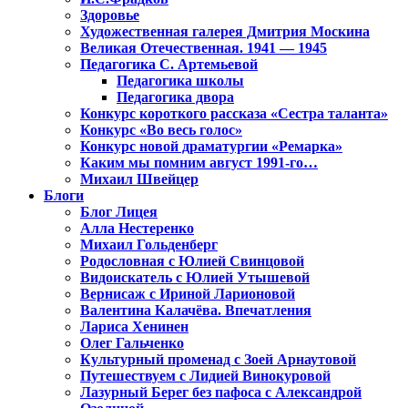
Здоровье
Художественная галерея Дмитрия Москина
Великая Отечественная. 1941 — 1945
Педагогика С. Артемьевой
Педагогика школы
Педагогика двора
Конкурс короткого рассказа «Сестра таланта»
Конкурс «Во весь голос»
Конкурс новой драматургии «Ремарка»
Каким мы помним август 1991-го…
Михаил Швейцер
Блоги
Блог Лицея
Алла Нестеренко
Михаил Гольденберг
Родословная с Юлией Свинцовой
Видоискатель с Юлией Утышевой
Вернисаж с Ириной Ларионовой
Валентина Калачёва. Впечатления
Лариса Хенинен
Олег Гальченко
Культурный променад с Зоей Арнаутовой
Путешествуем с Лидией Винокуровой
Лазурный Берег без пафоса с Александрой