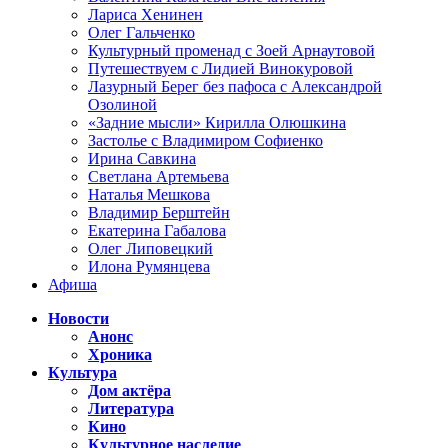
Лариса Хенинен
Олег Гальченко
Культурный променад с Зоей Арнаутовой
Путешествуем с Лидией Винокуровой
Лазурный Берег без пафоса с Александрой
Озолиной
«Задние мысли» Кирилла Олюшкина
Застолье с Владимиром Софиенко
Ирина Савкина
Светлана Артемьева
Наталья Мешкова
Владимир Берштейн
Екатерина Габалова
Олег Липовецкий
Илона Румянцева
Афиша
Новости
Анонс
Хроника
Культура
Дом актёра
Литература
Кино
Культурное наследие