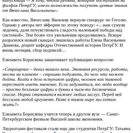
выпускница — Я хочу, чтобы ребята, которые поступают на
филфак ПетрГУ, имели возможность получить ценные знания
от Вячеслава Васильевича».
Как известно, Вячеславу Яковлеву вернули спецкурс по Гоголю.
Однако у автора нет эйфории по этому поводу: «…нам сунули
леденец, дали почувствовать сладость маленькой победы над
системой». Тем более что увольнения продолжились. Вскоре
разразился новый скандал: лишилась работы Елена Васильевна
Дианова, доцент кафедры Отечественной истории ПетрГУ. И
вновь петиция, сбор подписей…
Елизавета Борискова заканчивает публикацию вопросом:
«Сокращение – девиз нашего века. Экономия ресурсов, работы,
места на планете – страшно подумать, до чего это может
дойти. Когда в дело вступают цифры, человек как таковой
перестает иметь значение. Если задуматься, то люди вообще
– просто безликие цифры и буквы в чьем-то бесконечном
списке. Норма становится важнее любых заслуг. Перед ней
бессилен любой аргумент. Разве в таком мире мы хотим
жить?»
Елизавета Борискова учится теперь в другом вузе — Санкт-
Петербургском филиале Высшей школы экономики.
Лауреатами фестиваля стали еще две студентки ПетрГУ: Татьяна