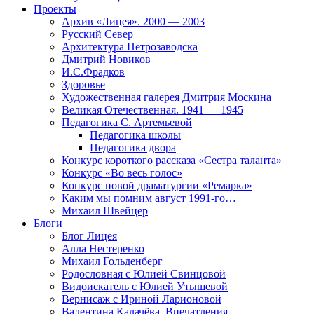
Проекты
Архив «Лицея». 2000 — 2003
Русский Север
Архитектура Петрозаводска
Дмитрий Новиков
И.С.Фрадков
Здоровье
Художественная галерея Дмитрия Москина
Великая Отечественная. 1941 — 1945
Педагогика С. Артемьевой
Педагогика школы
Педагогика двора
Конкурс короткого рассказа «Сестра таланта»
Конкурс «Во весь голос»
Конкурс новой драматургии «Ремарка»
Каким мы помним август 1991-го…
Михаил Швейцер
Блоги
Блог Лицея
Алла Нестеренко
Михаил Гольденберг
Родословная с Юлией Свинцовой
Видоискатель с Юлией Утышевой
Вернисаж с Ириной Ларионовой
Валентина Калачёва. Впечатления