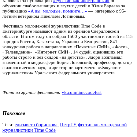
Каллиева за публикацию
«Русский как иностранный»
об
обучении слабослышащих и глухих детей и Юлия Бараева за
публикацию
«А вы, молодые, помните…»
— интервью с 95-
летним ветераном Николаем Логиновым.
Фестиваль молодежной журналистики Time Code в
Екатеринбурге называют одним из брендов Свердловской
области. В этом году он собрал 1500 участников и гостей из 115
городов России, Казахстана, Украины и Белоруссии, 841
конкурсная работа в направлениях «Печатные СМИ», «Фото»,
«Телевидение», «Интернет СМИ», 14 судей, оценивших эти
работы строго и без скидок «на детство». Жюри возглавлял
знаменитый в медиасфере Борис Лозовский, профессор, доктор
филологических наук,
директор департамента «Факультет
журналистики» Уральского федерального университета.
Фото из группы фестиваля:
vk.com/timecodefest
Похожее
Теги:
елизавета борискова
,
ПетрГУ
,
фестиваль молодежной
журналистики Time Code