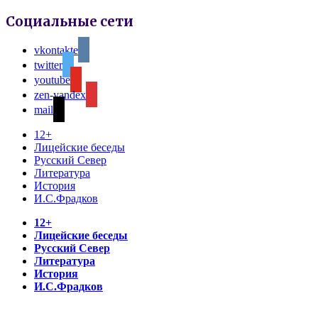
Социальные сети
vkontakte
twitter
youtube
zen-yandex
mail
12+
Лицейские беседы
Русский Север
Литература
История
И.С.Фрадков
12+
Лицейские беседы
Русский Север
Литература
История
И.С.Фрадков