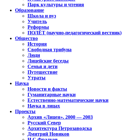
Парк культуры и чтения
Образование
Школа и вуз
Учитель
Реформы
ПОЛЁТ (научно-педагогический вестник)
Общество
История
Свободная трибуна
Люди
Лицейские беседы
Семья и дети
Путешествие
Утраты
Наука
Новости и факты
Гуманитарные науки
Естественно-математические науки
Наука в лицах
Проекты
Архив «Лицея». 2000 — 2003
Русский Север
Архитектура Петрозаводска
Дмитрий Новиков
И.С.Фрадков