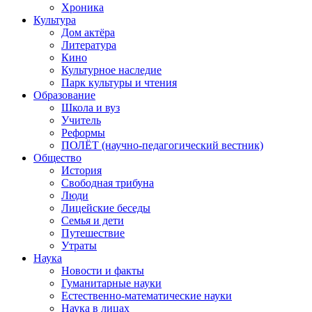
Хроника
Культура
Дом актёра
Литература
Кино
Культурное наследие
Парк культуры и чтения
Образование
Школа и вуз
Учитель
Реформы
ПОЛЁТ (научно-педагогический вестник)
Общество
История
Свободная трибуна
Люди
Лицейские беседы
Семья и дети
Путешествие
Утраты
Наука
Новости и факты
Гуманитарные науки
Естественно-математические науки
Наука в лицах