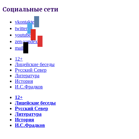
Социальные сети
vkontakte
twitter
youtube
zen-yandex
mail
12+
Лицейские беседы
Русский Север
Литература
История
И.С.Фрадков
12+
Лицейские беседы
Русский Север
Литература
История
И.С.Фрадков