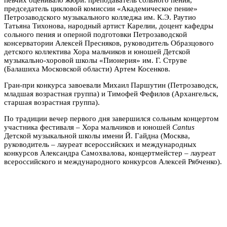
председатель цикловой комиссии «Академическое пение»
Петрозаводского музыкального колледжа им. К.Э. Раутио
Татьяна Тихонова, народный артист Карелии, доцент кафедры
сольного пения и оперной подготовки Петрозаводской
консерватории Алексей Пресняков, руководитель Образцового
детского коллектива Хора мальчиков и юношей Детской
музыкально-хоровой школы «Пионерия» им. Г. Струве
(Балашиха Московской области) Артем Косенков.
Гран-при конкурса завоевали Михаил Паршутин (Петрозаводск,
младшая возрастная группа) и Тимофей Фефилов (Архангельск,
старшая возрастная группа).
По традиции вечер первого дня завершился сольным концертом
участника фестиваля – Хора мальчиков и юношей
Cantus
Детской музыкальной школы имени Й. Гайдна (Москва,
руководитель – лауреат всероссийских и международных
конкурсов Александра Самохвалова, концертмейстер – лауреат
всероссийского и международного конкурсов Алексей Рябченко).