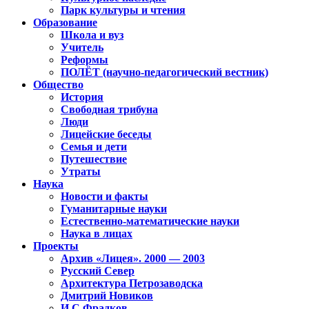
Парк культуры и чтения
Образование
Школа и вуз
Учитель
Реформы
ПОЛЁТ (научно-педагогический вестник)
Общество
История
Свободная трибуна
Люди
Лицейские беседы
Семья и дети
Путешествие
Утраты
Наука
Новости и факты
Гуманитарные науки
Естественно-математические науки
Наука в лицах
Проекты
Архив «Лицея». 2000 — 2003
Русский Север
Архитектура Петрозаводска
Дмитрий Новиков
И.С.Фрадков