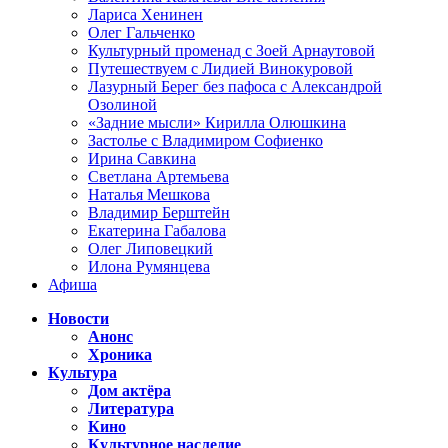
Лариса Хенинен
Олег Гальченко
Культурный променад с Зоей Арнаутовой
Путешествуем с Лидией Винокуровой
Лазурный Берег без пафоса с Александрой
Озолиной
«Задние мысли» Кирилла Олюшкина
Застолье с Владимиром Софиенко
Ирина Савкина
Светлана Артемьева
Наталья Мешкова
Владимир Берштейн
Екатерина Габалова
Олег Липовецкий
Илона Румянцева
Афиша
Новости
Анонс
Хроника
Культура
Дом актёра
Литература
Кино
Культурное наследие