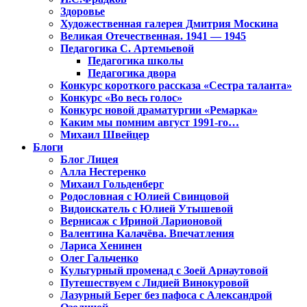
Здоровье
Художественная галерея Дмитрия Москина
Великая Отечественная. 1941 — 1945
Педагогика С. Артемьевой
Педагогика школы
Педагогика двора
Конкурс короткого рассказа «Сестра таланта»
Конкурс «Во весь голос»
Конкурс новой драматургии «Ремарка»
Каким мы помним август 1991-го…
Михаил Швейцер
Блоги
Блог Лицея
Алла Нестеренко
Михаил Гольденберг
Родословная с Юлией Свинцовой
Видоискатель с Юлией Утышевой
Вернисаж с Ириной Ларионовой
Валентина Калачёва. Впечатления
Лариса Хенинен
Олег Гальченко
Культурный променад с Зоей Арнаутовой
Путешествуем с Лидией Винокуровой
Лазурный Берег без пафоса с Александрой