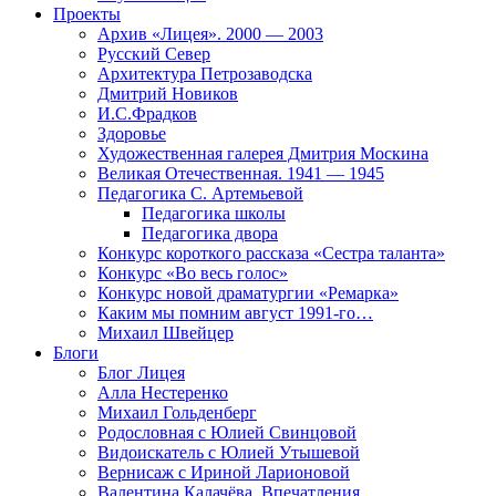
Проекты
Архив «Лицея». 2000 — 2003
Русский Север
Архитектура Петрозаводска
Дмитрий Новиков
И.С.Фрадков
Здоровье
Художественная галерея Дмитрия Москина
Великая Отечественная. 1941 — 1945
Педагогика С. Артемьевой
Педагогика школы
Педагогика двора
Конкурс короткого рассказа «Сестра таланта»
Конкурс «Во весь голос»
Конкурс новой драматургии «Ремарка»
Каким мы помним август 1991-го…
Михаил Швейцер
Блоги
Блог Лицея
Алла Нестеренко
Михаил Гольденберг
Родословная с Юлией Свинцовой
Видоискатель с Юлией Утышевой
Вернисаж с Ириной Ларионовой
Валентина Калачёва. Впечатления