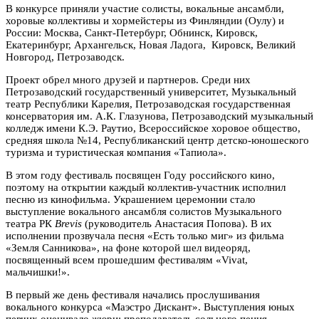
В конкурсе приняли участие солисты, вокальные ансамбли,
хоровые коллективы и хормейстеры из Финляндии (Оулу) и
России: Москва, Санкт-Петербург, Обнинск, Кировск,
Екатеринбург, Архангельск, Новая Ладога, Кировск, Великий
Новгород, Петрозаводск.
Проект обрел много друзей и партнеров. Среди них
Петрозаводский государственный университет, Музыкальный
театр Республики Карелия, Петрозаводская государственная
консерватория им. А.К. Глазунова, Петрозаводский музыкальный
колледж имени К.Э. Раутио, Всероссийское хоровое общество,
средняя школа №14, Республиканский центр детско-юношеского
туризма и туристическая компания «Тапиола».
В этом году фестиваль посвящен Году российского кино,
поэтому на открытии каждый коллектив-участник исполнил
песню из кинофильма. Украшением церемонии стало
выступление вокального ансамбля солистов Музыкального
театра РК
Brevis
(руководитель Анастасия Попова). В их
исполнении прозвучала песня «Есть только миг» из фильма
«Земля Санникова», на фоне которой шел видеоряд,
посвященный всем прошедшим фестивалям «Vivat,
мальчишки!».
В первый же день фестиваля начались прослушивания
вокального конкурса «Маэстро Дискант». Выступления юных
певчих оценивало жюри: преподаватель сольного пения,