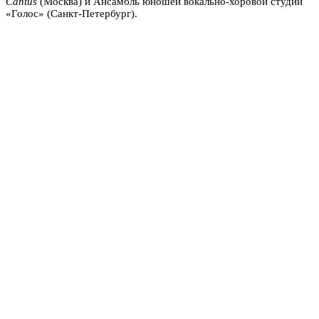
Cantus
(Москва) и Ансамбль юношей вокально-хоровой студии
«Голос» (Санкт-Петербург).