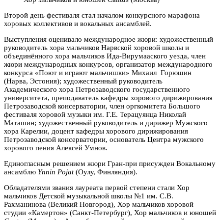
Второй день фестиваля стал началом конкурсного марафона
хоровых коллективов и вокальных ансамблей.
Выступления оценивало международное жюри: художественный
руководитель хора мальчиков Нарвской хоровой школы и
объединённого хора мальчиков Ида-Вирумааского уезда, член
жюри международных конкурсов, организатор международного
конкурса «Поют и играют мальчишки» Михаил Горюшин
(Нарва, Эстония); художественный руководитель
Академического хора Петрозаводского государственного
университета, преподаватель кафедры хорового дирижирования
Петрозаводской консерватории, член оргкомитета Большого
фестиваля хоровой музыки им. Г.Е. Терацуянца Николай
Маташин; художественный руководитель и дирижер Мужского
хора Карелии, доцент кафедры хорового дирижирования
Петрозаводской консерватории, основатель Центра мужского
хорового пения Алексей Умнов.
Единогласным решением жюри Гран-при присужден Вокальному
ансамблю
Ynnin Pojat
(Оулу, Финляндия).
Обладателями звания лауреата первой степени стали Хор
мальчиков Детской музыкальной школы №1 им. С.В.
Рахманинова (Великий Новгород), Хор мальчиков хоровой
студии «Камертон» (Санкт-Петербург), Хор мальчиков и юношей