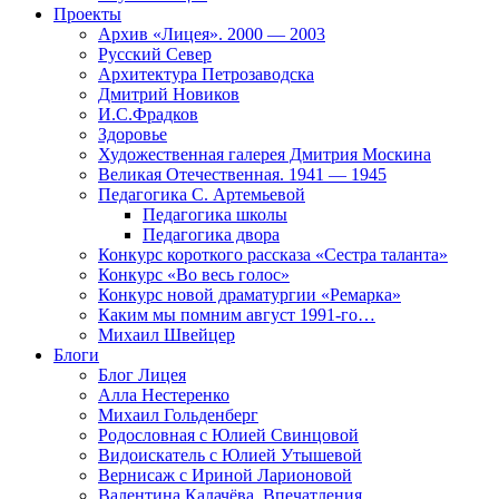
Проекты
Архив «Лицея». 2000 — 2003
Русский Север
Архитектура Петрозаводска
Дмитрий Новиков
И.С.Фрадков
Здоровье
Художественная галерея Дмитрия Москина
Великая Отечественная. 1941 — 1945
Педагогика С. Артемьевой
Педагогика школы
Педагогика двора
Конкурс короткого рассказа «Сестра таланта»
Конкурс «Во весь голос»
Конкурс новой драматургии «Ремарка»
Каким мы помним август 1991-го…
Михаил Швейцер
Блоги
Блог Лицея
Алла Нестеренко
Михаил Гольденберг
Родословная с Юлией Свинцовой
Видоискатель с Юлией Утышевой
Вернисаж с Ириной Ларионовой
Валентина Калачёва. Впечатления