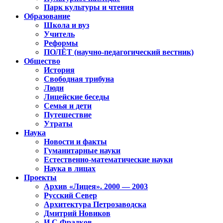
Парк культуры и чтения
Образование
Школа и вуз
Учитель
Реформы
ПОЛЁТ (научно-педагогический вестник)
Общество
История
Свободная трибуна
Люди
Лицейские беседы
Семья и дети
Путешествие
Утраты
Наука
Новости и факты
Гуманитарные науки
Естественно-математические науки
Наука в лицах
Проекты
Архив «Лицея». 2000 — 2003
Русский Север
Архитектура Петрозаводска
Дмитрий Новиков
И.С.Фрадков