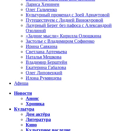
Лариса Хенинен
Олег Гальченко
Культурный променад с Зоей Арнаутовой
Путешествуем с Лидией Винокуровой
Лазурный Берег без пафоса с Александрой
Озолиной
«Задние мысли» Кирилла Олюшкина
Застолье с Владимиром Софиенко
Ирина Савкина
Светлана Артемьева
Наталья Мешкова
Владимир Берштейн
Екатерина Габалова
Олег Липовецкий
Илона Румянцева
Афиша
Новости
Анонс
Хроника
Культура
Дом актёра
Литература
Кино
Культурное наследие