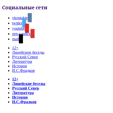
Социальные сети
vkontakte
twitter
youtube
zen-yandex
mail
12+
Лицейские беседы
Русский Север
Литература
История
И.С.Фрадков
12+
Лицейские беседы
Русский Север
Литература
История
И.С.Фрадков