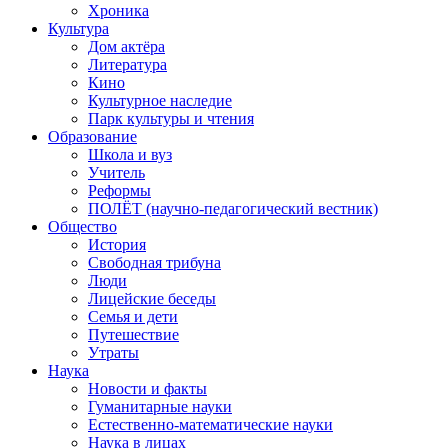
Хроника
Культура
Дом актёра
Литература
Кино
Культурное наследие
Парк культуры и чтения
Образование
Школа и вуз
Учитель
Реформы
ПОЛЁТ (научно-педагогический вестник)
Общество
История
Свободная трибуна
Люди
Лицейские беседы
Семья и дети
Путешествие
Утраты
Наука
Новости и факты
Гуманитарные науки
Естественно-математические науки
Наука в лицах