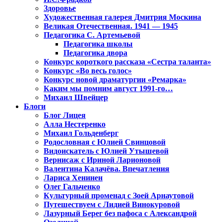
Здоровье
Художественная галерея Дмитрия Москина
Великая Отечественная. 1941 — 1945
Педагогика С. Артемьевой
Педагогика школы
Педагогика двора
Конкурс короткого рассказа «Сестра таланта»
Конкурс «Во весь голос»
Конкурс новой драматургии «Ремарка»
Каким мы помним август 1991-го…
Михаил Швейцер
Блоги
Блог Лицея
Алла Нестеренко
Михаил Гольденберг
Родословная с Юлией Свинцовой
Видоискатель с Юлией Утышевой
Вернисаж с Ириной Ларионовой
Валентина Калачёва. Впечатления
Лариса Хенинен
Олег Гальченко
Культурный променад с Зоей Арнаутовой
Путешествуем с Лидией Винокуровой
Лазурный Берег без пафоса с Александрой