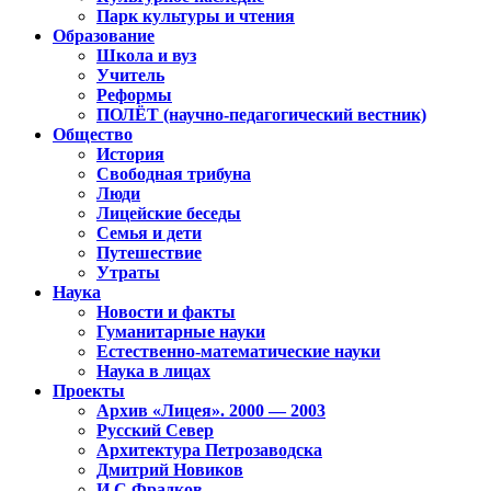
Парк культуры и чтения
Образование
Школа и вуз
Учитель
Реформы
ПОЛЁТ (научно-педагогический вестник)
Общество
История
Свободная трибуна
Люди
Лицейские беседы
Семья и дети
Путешествие
Утраты
Наука
Новости и факты
Гуманитарные науки
Естественно-математические науки
Наука в лицах
Проекты
Архив «Лицея». 2000 — 2003
Русский Север
Архитектура Петрозаводска
Дмитрий Новиков
И.С.Фрадков