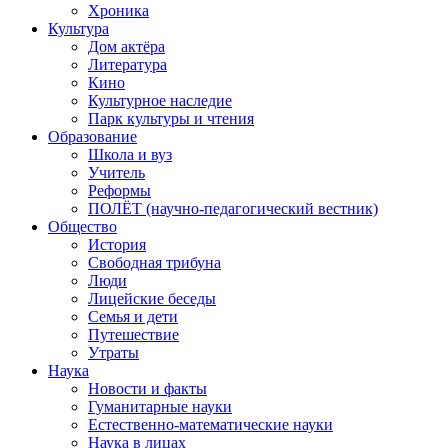
Хроника
Культура
Дом актёра
Литература
Кино
Культурное наследие
Парк культуры и чтения
Образование
Школа и вуз
Учитель
Реформы
ПОЛЁТ (научно-педагогический вестник)
Общество
История
Свободная трибуна
Люди
Лицейские беседы
Семья и дети
Путешествие
Утраты
Наука
Новости и факты
Гуманитарные науки
Естественно-математические науки
Наука в лицах