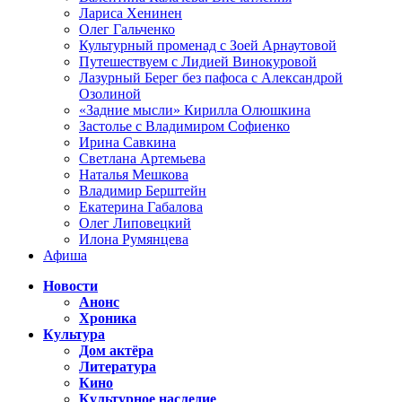
Лариса Хенинен
Олег Гальченко
Культурный променад с Зоей Арнаутовой
Путешествуем с Лидией Винокуровой
Лазурный Берег без пафоса с Александрой
Озолиной
«Задние мысли» Кирилла Олюшкина
Застолье с Владимиром Софиенко
Ирина Савкина
Светлана Артемьева
Наталья Мешкова
Владимир Берштейн
Екатерина Габалова
Олег Липовецкий
Илона Румянцева
Афиша
Новости
Анонс
Хроника
Культура
Дом актёра
Литература
Кино
Культурное наследие