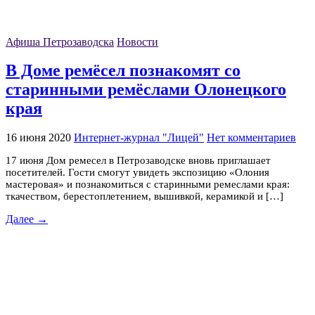
Афиша Петрозаводска
Новости
В Доме ремёсел познакомят со
cтаринными ремёслами Олонецкого
края
16 июня 2020
Интернет-журнал "Лицей"
Нет комментариев
17 июня Дом ремесел в Петрозаводске вновь приглашает
посетителей. Гости смогут увидеть экспозицию «Олония
мастеровая» и познакомиться c старинными ремеслами края:
ткачеством, берестоплетением, вышивкой, керамикой и […]
Далее →