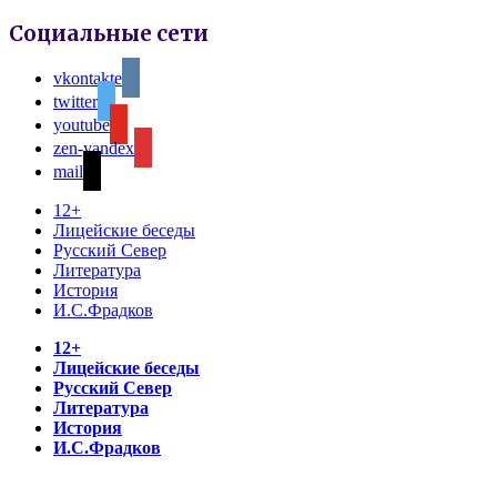
Социальные сети
vkontakte
twitter
youtube
zen-yandex
mail
12+
Лицейские беседы
Русский Север
Литература
История
И.С.Фрадков
12+
Лицейские беседы
Русский Север
Литература
История
И.С.Фрадков