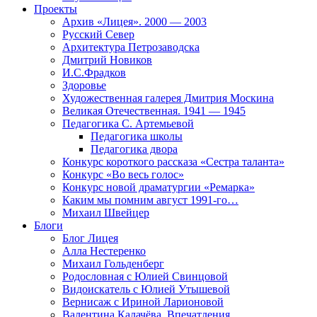
Проекты
Архив «Лицея». 2000 — 2003
Русский Север
Архитектура Петрозаводска
Дмитрий Новиков
И.С.Фрадков
Здоровье
Художественная галерея Дмитрия Москина
Великая Отечественная. 1941 — 1945
Педагогика С. Артемьевой
Педагогика школы
Педагогика двора
Конкурс короткого рассказа «Сестра таланта»
Конкурс «Во весь голос»
Конкурс новой драматургии «Ремарка»
Каким мы помним август 1991-го…
Михаил Швейцер
Блоги
Блог Лицея
Алла Нестеренко
Михаил Гольденберг
Родословная с Юлией Свинцовой
Видоискатель с Юлией Утышевой
Вернисаж с Ириной Ларионовой
Валентина Калачёва. Впечатления