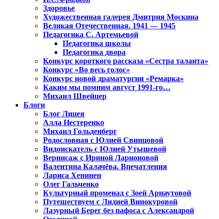
Здоровье
Художественная галерея Дмитрия Москина
Великая Отечественная. 1941 — 1945
Педагогика С. Артемьевой
Педагогика школы
Педагогика двора
Конкурс короткого рассказа «Сестра таланта»
Конкурс «Во весь голос»
Конкурс новой драматургии «Ремарка»
Каким мы помним август 1991-го…
Михаил Швейцер
Блоги
Блог Лицея
Алла Нестеренко
Михаил Гольденберг
Родословная с Юлией Свинцовой
Видоискатель с Юлией Утышевой
Вернисаж с Ириной Ларионовой
Валентина Калачёва. Впечатления
Лариса Хенинен
Олег Гальченко
Культурный променад с Зоей Арнаутовой
Путешествуем с Лидией Винокуровой
Лазурный Берег без пафоса с Александрой