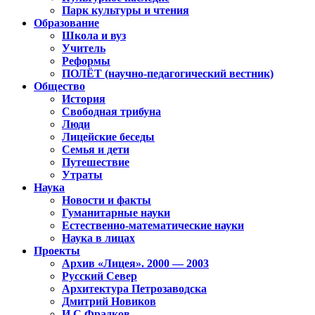
Парк культуры и чтения
Образование
Школа и вуз
Учитель
Реформы
ПОЛЁТ (научно-педагогический вестник)
Общество
История
Свободная трибуна
Люди
Лицейские беседы
Семья и дети
Путешествие
Утраты
Наука
Новости и факты
Гуманитарные науки
Естественно-математические науки
Наука в лицах
Проекты
Архив «Лицея». 2000 — 2003
Русский Север
Архитектура Петрозаводска
Дмитрий Новиков
И.С.Фрадков