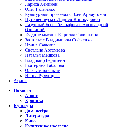
Лариса Хенинен
Олег Гальченко
Культурный променад с Зоей Арнаутовой
Путешествуем с Лидией Винокуровой
Лазурный Берег без пафоса с Александрой
Озолиной
«Задние мысли» Кирилла Олюшкина
Застолье с Владимиром Софиенко
Ирина Савкина
Светлана Артемьева
Наталья Мешкова
Владимир Берштейн
Екатерина Габалова
Олег Липовецкий
Илона Румянцева
Афиша
Новости
Анонс
Хроника
Культура
Дом актёра
Литература
Кино
Культурное наследие