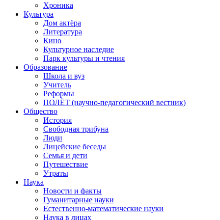
Хроника
Культура
Дом актёра
Литература
Кино
Культурное наследие
Парк культуры и чтения
Образование
Школа и вуз
Учитель
Реформы
ПОЛЁТ (научно-педагогический вестник)
Общество
История
Свободная трибуна
Люди
Лицейские беседы
Семья и дети
Путешествие
Утраты
Наука
Новости и факты
Гуманитарные науки
Естественно-математические науки
Наука в лицах