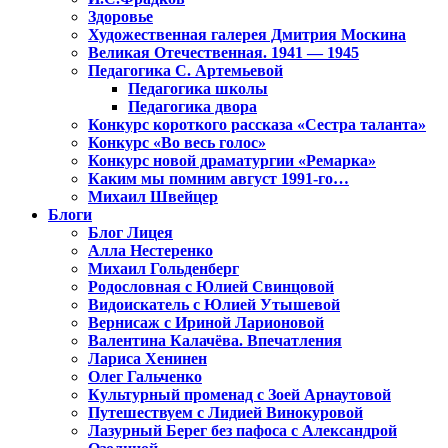
Здоровье
Художественная галерея Дмитрия Москина
Великая Отечественная. 1941 — 1945
Педагогика С. Артемьевой
Педагогика школы
Педагогика двора
Конкурс короткого рассказа «Сестра таланта»
Конкурс «Во весь голос»
Конкурс новой драматургии «Ремарка»
Каким мы помним август 1991-го…
Михаил Швейцер
Блоги
Блог Лицея
Алла Нестеренко
Михаил Гольденберг
Родословная с Юлией Свинцовой
Видоискатель с Юлией Утышевой
Вернисаж с Ириной Ларионовой
Валентина Калачёва. Впечатления
Лариса Хенинен
Олег Гальченко
Культурный променад с Зоей Арнаутовой
Путешествуем с Лидией Винокуровой
Лазурный Берег без пафоса с Александрой