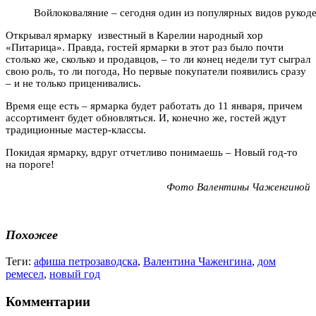
Войлоковаляние – сегодня один из популярных видов рукод
Открывал ярмарку известный в Карелии народный хор
«Питарица».
Правда, гостей ярмарки в этот раз было почти
столько же, сколько и продавцов, – то ли конец недели тут сыграл
свою роль, то ли погода, Но первые покупатели появились сразу
– и не только приценивались.
Время еще есть – ярмарка будет работать до 11 января, причем
ассортимент будет обновляться. И, конечно же, гостей ждут
традиционные мастер-классы.
Покидая ярмарку, вдруг отчетливо понимаешь – Новый год-то
на пороге!
Фото Валентины Чаженгиной
Похожее
Теги:
афиша петрозаводска
,
Валентина Чаженгина
,
дом
ремесел
,
новый год
Комментарии