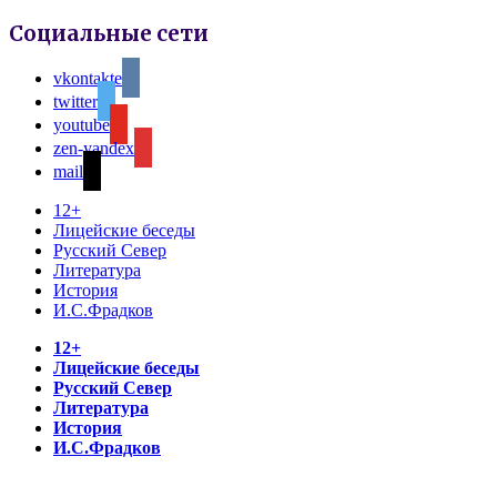
Социальные сети
vkontakte
twitter
youtube
zen-yandex
mail
12+
Лицейские беседы
Русский Север
Литература
История
И.С.Фрадков
12+
Лицейские беседы
Русский Север
Литература
История
И.С.Фрадков