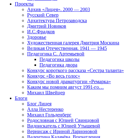
Проекты
Архив «Лицея». 2000 — 2003
Русский Север
Архитектура Петрозаводска
Дмитрий Новиков
И.С.Фрадков
Здоровье
Художественная галерея Дмитрия Москина
Великая Отечественная. 1941 — 1945
Педагогика С. Артемьевой
Педагогика школы
Педагогика двора
Конкурс короткого рассказа «Сестра таланта»
Конкурс «Во весь голос»
Конкурс новой драматургии «Ремарка»
Каким мы помним август 1991-го…
Михаил Швейцер
Блоги
Блог Лицея
Алла Нестеренко
Михаил Гольденберг
Родословная с Юлией Свинцовой
Видоискатель с Юлией Утышевой
Вернисаж с Ириной Ларионовой
Валентина Калачёва. Впечатления