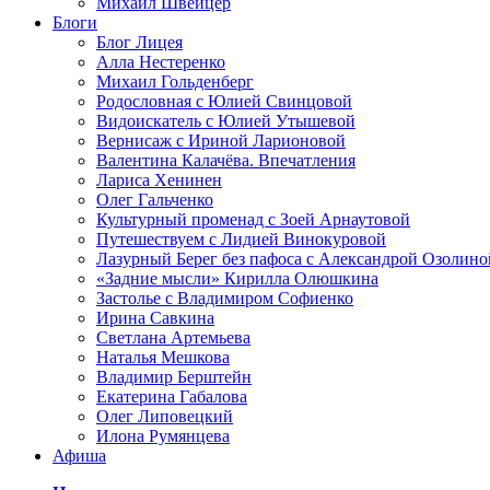
Михаил Швейцер
Блоги
Блог Лицея
Алла Нестеренко
Михаил Гольденберг
Родословная с Юлией Свинцовой
Видоискатель с Юлией Утышевой
Вернисаж с Ириной Ларионовой
Валентина Калачёва. Впечатления
Лариса Хенинен
Олег Гальченко
Культурный променад с Зоей Арнаутовой
Путешествуем с Лидией Винокуровой
Лазурный Берег без пафоса с Александрой Озолино
«Задние мысли» Кирилла Олюшкина
Застолье с Владимиром Софиенко
Ирина Савкина
Светлана Артемьева
Наталья Мешкова
Владимир Берштейн
Екатерина Габалова
Олег Липовецкий
Илона Румянцева
Афиша