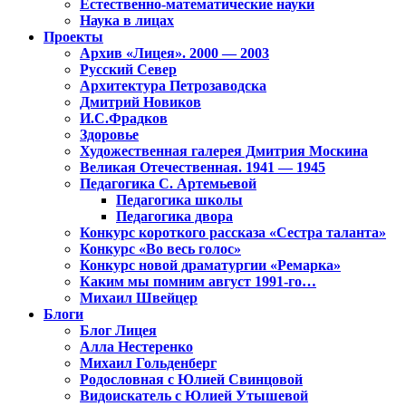
Естественно-математические науки
Наука в лицах
Проекты
Архив «Лицея». 2000 — 2003
Русский Север
Архитектура Петрозаводска
Дмитрий Новиков
И.С.Фрадков
Здоровье
Художественная галерея Дмитрия Москина
Великая Отечественная. 1941 — 1945
Педагогика С. Артемьевой
Педагогика школы
Педагогика двора
Конкурс короткого рассказа «Сестра таланта»
Конкурс «Во весь голос»
Конкурс новой драматургии «Ремарка»
Каким мы помним август 1991-го…
Михаил Швейцер
Блоги
Блог Лицея
Алла Нестеренко
Михаил Гольденберг
Родословная с Юлией Свинцовой
Видоискатель с Юлией Утышевой