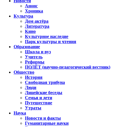
Новости
Анонс
Хроника
Культура
Дом актёра
Литература
Кино
Культурное наследие
Парк культуры и чтения
Образование
Школа и вуз
Учитель
Реформы
ПОЛЁТ (научно-педагогический вестник)
Общество
История
Свободная трибуна
Люди
Лицейские беседы
Семья и дети
Путешествие
Утраты
Наука
Новости и факты
Гуманитарные науки