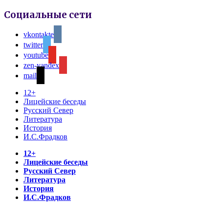
Социальные сети
vkontakte
twitter
youtube
zen-yandex
mail
12+
Лицейские беседы
Русский Север
Литература
История
И.С.Фрадков
12+
Лицейские беседы
Русский Север
Литература
История
И.С.Фрадков