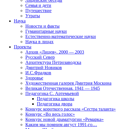
Лицейские беседы
Семья и дети
Путешествие
Утраты
Наука
Новости и факты
Гуманитарные науки
Естественно-математические науки
Наука в лицах
Проекты
Архив «Лицея». 2000 — 2003
Русский Север
Архитектура Петрозаводска
Дмитрий Новиков
И.С.Фрадков
Здоровье
Художественная галерея Дмитрия Москина
Великая Отечественная. 1941 — 1945
Педагогика С. Артемьевой
Педагогика школы
Педагогика двора
Конкурс короткого рассказа «Сестра таланта»
Конкурс «Во весь голос»
Конкурс новой драматургии «Ремарка»
Каким мы помним август 1991-го…