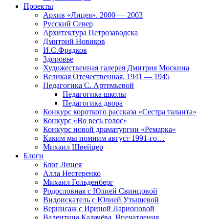
Проекты
Архив «Лицея». 2000 — 2003
Русский Север
Архитектура Петрозаводска
Дмитрий Новиков
И.С.Фрадков
Здоровье
Художественная галерея Дмитрия Москина
Великая Отечественная. 1941 — 1945
Педагогика С. Артемьевой
Педагогика школы
Педагогика двора
Конкурс короткого рассказа «Сестра таланта»
Конкурс «Во весь голос»
Конкурс новой драматургии «Ремарка»
Каким мы помним август 1991-го…
Михаил Швейцер
Блоги
Блог Лицея
Алла Нестеренко
Михаил Гольденберг
Родословная с Юлией Свинцовой
Видоискатель с Юлией Утышевой
Вернисаж с Ириной Ларионовой
Валентина Калачёва. Впечатления