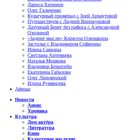
Лариса Хенинен
Олег Гальченко
Культурный променад с Зоей Арнаутовой
Путешествуем с Лидией Винокуровой
Лазурный Берег без пафоса с Александрой
Озолиной
«Задние мысли» Кирилла Олюшкина
Застолье с Владимиром Софиенко
Ирина Савкина
Светлана Артемьева
Наталья Мешкова
Владимир Берштейн
Екатерина Габалова
Олег Липовецкий
Илона Румянцева
Афиша
Новости
Анонс
Хроника
Культура
Дом актёра
Литература
Кино
Культурное наследие