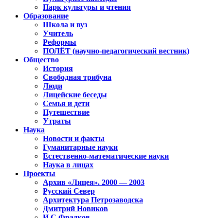
Парк культуры и чтения
Образование
Школа и вуз
Учитель
Реформы
ПОЛЁТ (научно-педагогический вестник)
Общество
История
Свободная трибуна
Люди
Лицейские беседы
Семья и дети
Путешествие
Утраты
Наука
Новости и факты
Гуманитарные науки
Естественно-математические науки
Наука в лицах
Проекты
Архив «Лицея». 2000 — 2003
Русский Север
Архитектура Петрозаводска
Дмитрий Новиков
И.С.Фрадков