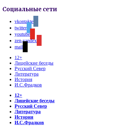
Социальные сети
vkontakte
twitter
youtube
zen-yandex
mail
12+
Лицейские беседы
Русский Север
Литература
История
И.С.Фрадков
12+
Лицейские беседы
Русский Север
Литература
История
И.С.Фрадков