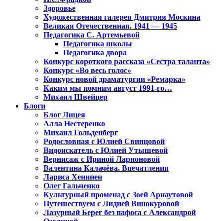
Здоровье
Художественная галерея Дмитрия Москина
Великая Отечественная. 1941 — 1945
Педагогика С. Артемьевой
Педагогика школы
Педагогика двора
Конкурс короткого рассказа «Сестра таланта»
Конкурс «Во весь голос»
Конкурс новой драматургии «Ремарка»
Каким мы помним август 1991-го…
Михаил Швейцер
Блоги
Блог Лицея
Алла Нестеренко
Михаил Гольденберг
Родословная с Юлией Свинцовой
Видоискатель с Юлией Утышевой
Вернисаж с Ириной Ларионовой
Валентина Калачёва. Впечатления
Лариса Хенинен
Олег Гальченко
Культурный променад с Зоей Арнаутовой
Путешествуем с Лидией Винокуровой
Лазурный Берег без пафоса с Александрой