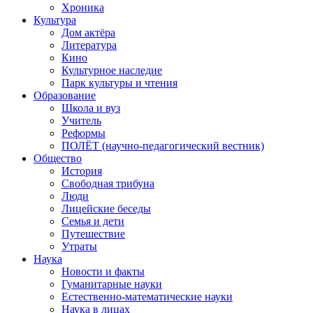
Хроника
Культура
Дом актёра
Литература
Кино
Культурное наследие
Парк культуры и чтения
Образование
Школа и вуз
Учитель
Реформы
ПОЛЁТ (научно-педагогический вестник)
Общество
История
Свободная трибуна
Люди
Лицейские беседы
Семья и дети
Путешествие
Утраты
Наука
Новости и факты
Гуманитарные науки
Естественно-математические науки
Наука в лицах