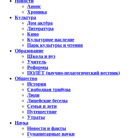
Новости
Анонс
Хроника
Культура
Дом актёра
Литература
Кино
Культурное наследие
Парк культуры и чтения
Образование
Школа и вуз
Учитель
Реформы
ПОЛЁТ (научно-педагогический вестник)
Общество
История
Свободная трибуна
Люди
Лицейские беседы
Семья и дети
Путешествие
Утраты
Наука
Новости и факты
Гуманитарные науки