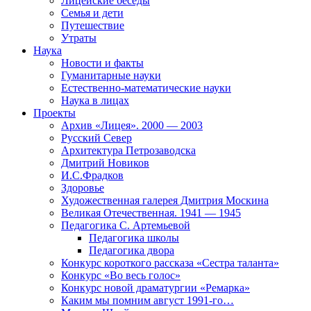
Лицейские беседы
Семья и дети
Путешествие
Утраты
Наука
Новости и факты
Гуманитарные науки
Естественно-математические науки
Наука в лицах
Проекты
Архив «Лицея». 2000 — 2003
Русский Север
Архитектура Петрозаводска
Дмитрий Новиков
И.С.Фрадков
Здоровье
Художественная галерея Дмитрия Москина
Великая Отечественная. 1941 — 1945
Педагогика С. Артемьевой
Педагогика школы
Педагогика двора
Конкурс короткого рассказа «Сестра таланта»
Конкурс «Во весь голос»
Конкурс новой драматургии «Ремарка»
Каким мы помним август 1991-го…