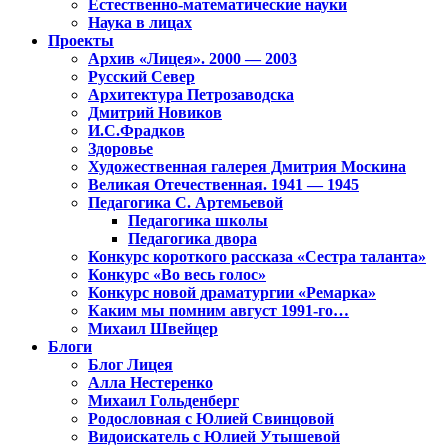
Естественно-математические науки
Наука в лицах
Проекты
Архив «Лицея». 2000 — 2003
Русский Север
Архитектура Петрозаводска
Дмитрий Новиков
И.С.Фрадков
Здоровье
Художественная галерея Дмитрия Москина
Великая Отечественная. 1941 — 1945
Педагогика С. Артемьевой
Педагогика школы
Педагогика двора
Конкурс короткого рассказа «Сестра таланта»
Конкурс «Во весь голос»
Конкурс новой драматургии «Ремарка»
Каким мы помним август 1991-го…
Михаил Швейцер
Блоги
Блог Лицея
Алла Нестеренко
Михаил Гольденберг
Родословная с Юлией Свинцовой
Видоискатель с Юлией Утышевой