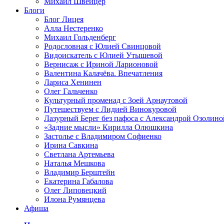
Михаил Швейцер
Блоги
Блог Лицея
Алла Нестеренко
Михаил Гольденберг
Родословная с Юлией Свинцовой
Видоискатель с Юлией Утышевой
Вернисаж с Ириной Ларионовой
Валентина Калачёва. Впечатления
Лариса Хенинен
Олег Гальченко
Культурный променад с Зоей Арнаутовой
Путешествуем с Лидией Винокуровой
Лазурный Берег без пафоса с Александрой Озолино
«Задние мысли» Кирилла Олюшкина
Застолье с Владимиром Софиенко
Ирина Савкина
Светлана Артемьева
Наталья Мешкова
Владимир Берштейн
Екатерина Габалова
Олег Липовецкий
Илона Румянцева
Афиша