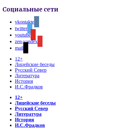
Социальные сети
vkontakte
twitter
youtube
zen-yandex
mail
12+
Лицейские беседы
Русский Север
Литература
История
И.С.Фрадков
12+
Лицейские беседы
Русский Север
Литература
История
И.С.Фрадков