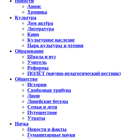
Новости
Анонс
Хроника
Культура
Дом актёра
Литература
Кино
Культурное наследие
Парк культуры и чтения
Образование
Школа и вуз
Учитель
Реформы
ПОЛЁТ (научно-педагогический вестник)
Общество
История
Свободная трибуна
Люди
Лицейские беседы
Семья и дети
Путешествие
Утраты
Наука
Новости и факты
Гуманитарные науки