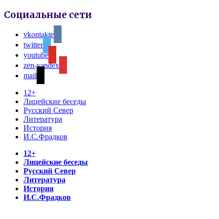
Социальные сети
vkontakte
twitter
youtube
zen-yandex
mail
12+
Лицейские беседы
Русский Север
Литература
История
И.С.Фрадков
12+
Лицейские беседы
Русский Север
Литература
История
И.С.Фрадков