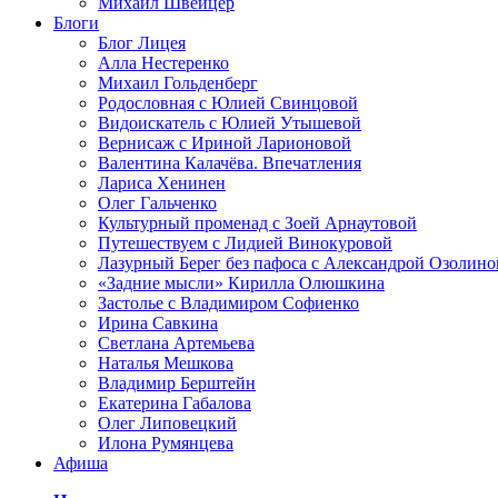
Михаил Швейцер
Блоги
Блог Лицея
Алла Нестеренко
Михаил Гольденберг
Родословная с Юлией Свинцовой
Видоискатель с Юлией Утышевой
Вернисаж с Ириной Ларионовой
Валентина Калачёва. Впечатления
Лариса Хенинен
Олег Гальченко
Культурный променад с Зоей Арнаутовой
Путешествуем с Лидией Винокуровой
Лазурный Берег без пафоса с Александрой Озолино
«Задние мысли» Кирилла Олюшкина
Застолье с Владимиром Софиенко
Ирина Савкина
Светлана Артемьева
Наталья Мешкова
Владимир Берштейн
Екатерина Габалова
Олег Липовецкий
Илона Румянцева
Афиша