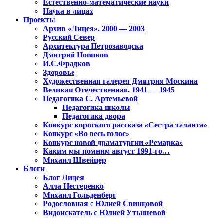
Естественно-математические науки
Наука в лицах
Проекты
Архив «Лицея». 2000 — 2003
Русский Север
Архитектура Петрозаводска
Дмитрий Новиков
И.С.Фрадков
Здоровье
Художественная галерея Дмитрия Москина
Великая Отечественная. 1941 — 1945
Педагогика С. Артемьевой
Педагогика школы
Педагогика двора
Конкурс короткого рассказа «Сестра таланта»
Конкурс «Во весь голос»
Конкурс новой драматургии «Ремарка»
Каким мы помним август 1991-го…
Михаил Швейцер
Блоги
Блог Лицея
Алла Нестеренко
Михаил Гольденберг
Родословная с Юлией Свинцовой
Видоискатель с Юлией Утышевой