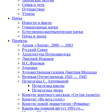
Лицейские беседы
Семья и дети
Путешествие
Утраты
Наука
Новости и факты
Гуманитарные науки
Естественно-математические науки
Наука в лицах
Проекты
Архив «Лицея». 2000 — 2003
Русский Север
Архитектура Петрозаводска
Дмитрий Новиков
И.С.Фрадков
Здоровье
Художественная галерея Дмитрия Москина
Великая Отечественная. 1941 — 1945
Педагогика С. Артемьевой
Педагогика школы
Педагогика двора
Конкурс короткого рассказа «Сестра таланта»
Конкурс «Во весь голос»
Конкурс новой драматургии «Ремарка»
Каким мы помним август 1991-го…