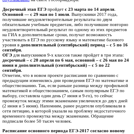
Досрочный этап ЕГЭ
пройдет
с 23 марта по 14 апреля
.
Основной — с 29 мая по 1 июля
. Выпускники 2017 года,
получившие неудовлетворительные результаты по двум
обязательным учебным предметам, либо получившие повторно
неудовлетворительный результат по одному из этих предметов
на ГИА в дополнительные сроки, получат возможность
участвовать в ЕГЭ по русскому языку и математике базового
уровня в
дополнительный (сентябрьский) период – с 5 по 16
сентября.
ОГЭ
для выпускников 9-х классов также пройдет в три этапа:
досрочный – с 20 апреля по 6 мая, основной – с 26 мая по 24
июня и дополнительный (сентябрьский) – с 5 по 22
сентября.
Отметим, что в новом проекте расписания по сравнению с
предыдущим изменились дни проведения ЕГЭ по математике и
обществознанию. Так, если раньше разница между профильной
математикой и обществознанием, самым популярным ЕГЭ по
выбору, составляла один день (7 июня и 9-го), то сейчас
промежуток между этими экзаменами увеличился до двух дней
(2 июня и 5 июня). Напомним, ранее родители опубликовали в
сети петицию, в которой указали на проблему недостаточного
временного промежутка между экзаменами. Обращение
подписали более 50 тысяч человек.
Расписание основного периода ЕГЭ-2017 согласно новому