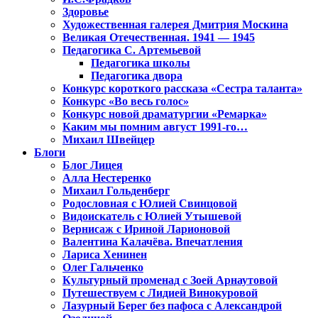
Здоровье
Художественная галерея Дмитрия Москина
Великая Отечественная. 1941 — 1945
Педагогика С. Артемьевой
Педагогика школы
Педагогика двора
Конкурс короткого рассказа «Сестра таланта»
Конкурс «Во весь голос»
Конкурс новой драматургии «Ремарка»
Каким мы помним август 1991-го…
Михаил Швейцер
Блоги
Блог Лицея
Алла Нестеренко
Михаил Гольденберг
Родословная с Юлией Свинцовой
Видоискатель с Юлией Утышевой
Вернисаж с Ириной Ларионовой
Валентина Калачёва. Впечатления
Лариса Хенинен
Олег Гальченко
Культурный променад с Зоей Арнаутовой
Путешествуем с Лидией Винокуровой
Лазурный Берег без пафоса с Александрой