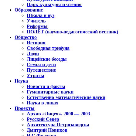
Парк культуры и чтения
Образование
Школа и вуз
Учитель
Реформы
ПОЛЁТ (научно-педагогический вестник)
Общество
История
Свободная трибуна
Люди
Лицейские беседы
Семья и дети
Путешествие
Утраты
Наука
Новости и факты
Гуманитарные науки
Естественно-математические науки
Наука в лицах
Проекты
Архив «Лицея». 2000 — 2003
Русский Север
Архитектура Петрозаводска
Дмитрий Новиков
И.С.Фрадков