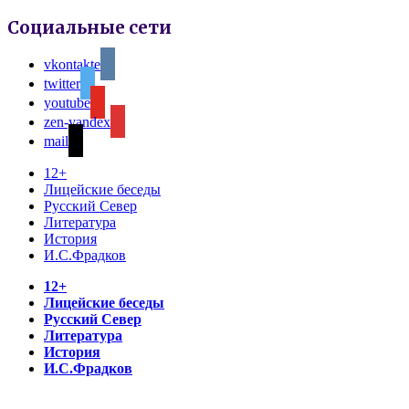
Социальные сети
vkontakte
twitter
youtube
zen-yandex
mail
12+
Лицейские беседы
Русский Север
Литература
История
И.С.Фрадков
12+
Лицейские беседы
Русский Север
Литература
История
И.С.Фрадков