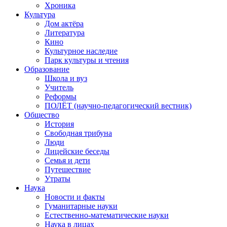
Хроника
Культура
Дом актёра
Литература
Кино
Культурное наследие
Парк культуры и чтения
Образование
Школа и вуз
Учитель
Реформы
ПОЛЁТ (научно-педагогический вестник)
Общество
История
Свободная трибуна
Люди
Лицейские беседы
Семья и дети
Путешествие
Утраты
Наука
Новости и факты
Гуманитарные науки
Естественно-математические науки
Наука в лицах