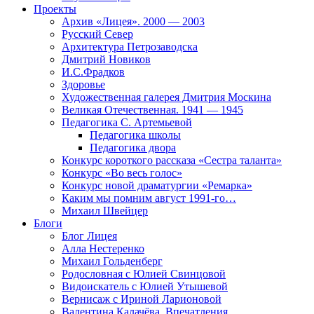
Проекты
Архив «Лицея». 2000 — 2003
Русский Север
Архитектура Петрозаводска
Дмитрий Новиков
И.С.Фрадков
Здоровье
Художественная галерея Дмитрия Москина
Великая Отечественная. 1941 — 1945
Педагогика С. Артемьевой
Педагогика школы
Педагогика двора
Конкурс короткого рассказа «Сестра таланта»
Конкурс «Во весь голос»
Конкурс новой драматургии «Ремарка»
Каким мы помним август 1991-го…
Михаил Швейцер
Блоги
Блог Лицея
Алла Нестеренко
Михаил Гольденберг
Родословная с Юлией Свинцовой
Видоискатель с Юлией Утышевой
Вернисаж с Ириной Ларионовой
Валентина Калачёва. Впечатления