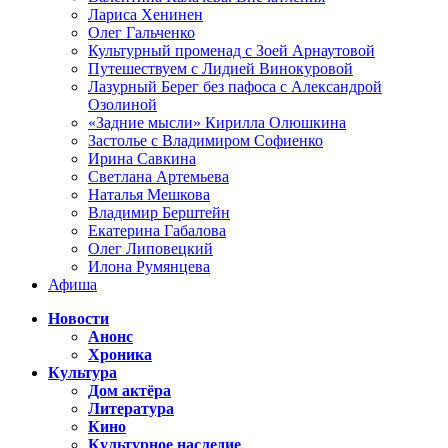
Лариса Хенинен
Олег Гальченко
Культурный променад с Зоей Арнаутовой
Путешествуем с Лидией Винокуровой
Лазурный Берег без пафоса с Александрой
Озолиной
«Задние мысли» Кирилла Олюшкина
Застолье с Владимиром Софиенко
Ирина Савкина
Светлана Артемьева
Наталья Мешкова
Владимир Берштейн
Екатерина Габалова
Олег Липовецкий
Илона Румянцева
Афиша
Новости
Анонс
Хроника
Культура
Дом актёра
Литература
Кино
Культурное наследие