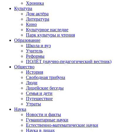
Хроника
Культура
Дом актёра
Литература
Кино
Культурное наследие
Парк культуры и чтения
Образование
Школа и вуз
Учитель
Реформы
ПОЛЁТ (научно-педагогический вестник)
Общество
История
Свободная трибуна
Люди
Лицейские беседы
Семья и дети
Путешествие
Утраты
Наука
Новости и факты
Гуманитарные науки
Естественно-математические науки
Наука в лицах