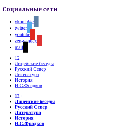
Социальные сети
vkontakte
twitter
youtube
zen-yandex
mail
12+
Лицейские беседы
Русский Север
Литература
История
И.С.Фрадков
12+
Лицейские беседы
Русский Север
Литература
История
И.С.Фрадков