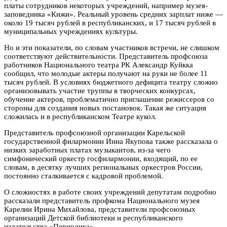
платы сотрудников некоторых учреждений, например музея-
заповедника «Кижи». Реальный уровень средних зарплат ниже —
около 19 тысяч рублей в республиканских, и 17 тысяч рублей в
муниципальных учреждениях культуры.
Но и эти показатели, по словам участников встречи, не слишком
соответствуют действительности. Представитель профсоюза
работников Национального театра РК Александр Куйкка
сообщил, что молодые актеры получают на руки не более 11
тысяч рублей. В условиях бюджетного дефицита театру сложно
организовывать участие труппы в творческих конкурсах,
обучение актеров, проблематично приглашение режиссеров со
стороны для создания новых постановок. Такая же ситуация
сложилась и в республиканском Театре кукол.
Представитель профсоюзной организации Карельской
государственной филармонии Инна Якупова также рассказала о
низких заработных платах музыкантов, из-за чего
симфонический оркестр госфилармонии, входящий, по ее
словам, в десятку лучших региональных оркестров России,
постоянно сталкивается с кадровой проблемой.
О сложностях в работе своих учреждений депутатам подробно
рассказали представитель профкома Национального музея
Карелии Ирина Михайлова, представители профсоюзных
организаций Детской библиотеки и республиканского
издательства «Периодика».