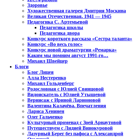
Здоровье
Художественная галерея Дмитрия Москина
Великая Отечественная. 1941 — 1945
Педагогика С. Артемьевой
Педагогика школы
Педагогика двора
Конкурс короткого рассказа «Сестра таланта»
Конкурс «Во весь голос»
Конкурс новой драматургии «Ремарка»
Каким мы помним август 1991-го…
Михаил Швейцер
Блоги
Блог Лицея
Алла Нестеренко
Михаил Гольденберг
Родословная с Юлией Свинцовой
Видоискатель с Юлией Утышевой
Вернисаж с Ириной Ларионовой
Валентина Калачёва. Впечатления
Лариса Хенинен
Олег Гальченко
Культурный променад с Зоей Арнаутовой
Путешествуем с Лидией Винокуровой
Лазурный Берег без пафоса с Александрой