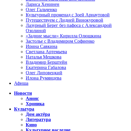
Лариса Хенинен
Олег Гальченко
Культурный променад с Зоей Арнаутовой
Путешествуем с Лидией Винокуровой
Лазурный Берег без пафоса с Александрой
Озолиной
«Задние мысли» Кирилла Олюшкина
Застолье с Владимиром Софиенко
Ирина Савкина
Светлана Артемьева
Наталья Мешкова
Владимир Берштейн
Екатерина Габалова
Олег Липовецкий
Илона Румянцева
Афиша
Новости
Анонс
Хроника
Культура
Дом актёра
Литература
Кино
Культурное наследие