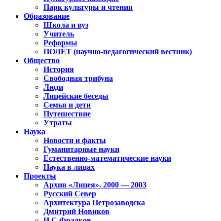
Парк культуры и чтения
Образование
Школа и вуз
Учитель
Реформы
ПОЛЁТ (научно-педагогический вестник)
Общество
История
Свободная трибуна
Люди
Лицейские беседы
Семья и дети
Путешествие
Утраты
Наука
Новости и факты
Гуманитарные науки
Естественно-математические науки
Наука в лицах
Проекты
Архив «Лицея». 2000 — 2003
Русский Север
Архитектура Петрозаводска
Дмитрий Новиков
И.С.Фрадков