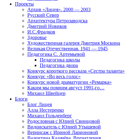
Проекты
Архив «Лицея». 2000 — 2003
Русский Север
Архитектура Петрозаводска
Дмитрий Новиков
И.С.Фрадков
Здоровье
Художественная галерея Дмитрия Москина
Великая Отечественная. 1941 — 1945
Педагогика С. Артемьевой
Педагогика школы
Педагогика двора
Конкурс короткого рассказа «Сестра таланта»
Конкурс «Во весь голос»
Конкурс новой драматургии «Ремарка»
Каким мы помним август 1991-го…
Михаил Швейцер
Блоги
Блог Лицея
Алла Нестеренко
Михаил Гольденберг
Родословная с Юлией Свинцовой
Видоискатель с Юлией Утышевой
Вернисаж с Ириной Ларионовой
Валентина Калачёва. Впечатления