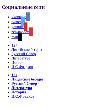
Социальные сети
vkontakte
twitter
youtube
zen-yandex
mail
12+
Лицейские беседы
Русский Север
Литература
История
И.С.Фрадков
12+
Лицейские беседы
Русский Север
Литература
История
И.С.Фрадков