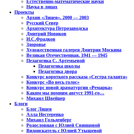
Естественно-математические науки
Наука в лицах
Проекты
Архив «Лицея». 2000 — 2003
Русский Север
Архитектура Петрозаводска
Дмитрий Новиков
И.С.Фрадков
Здоровье
Художественная галерея Дмитрия Москина
Великая Отечественная. 1941 — 1945
Педагогика С. Артемьевой
Педагогика школы
Педагогика двора
Конкурс короткого рассказа «Сестра таланта»
Конкурс «Во весь голос»
Конкурс новой драматургии «Ремарка»
Каким мы помним август 1991-го…
Михаил Швейцер
Блоги
Блог Лицея
Алла Нестеренко
Михаил Гольденберг
Родословная с Юлией Свинцовой
Видоискатель с Юлией Утышевой