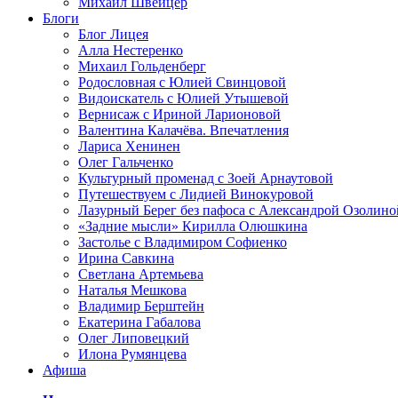
Михаил Швейцер
Блоги
Блог Лицея
Алла Нестеренко
Михаил Гольденберг
Родословная с Юлией Свинцовой
Видоискатель с Юлией Утышевой
Вернисаж с Ириной Ларионовой
Валентина Калачёва. Впечатления
Лариса Хенинен
Олег Гальченко
Культурный променад с Зоей Арнаутовой
Путешествуем с Лидией Винокуровой
Лазурный Берег без пафоса с Александрой Озолино
«Задние мысли» Кирилла Олюшкина
Застолье с Владимиром Софиенко
Ирина Савкина
Светлана Артемьева
Наталья Мешкова
Владимир Берштейн
Екатерина Габалова
Олег Липовецкий
Илона Румянцева
Афиша