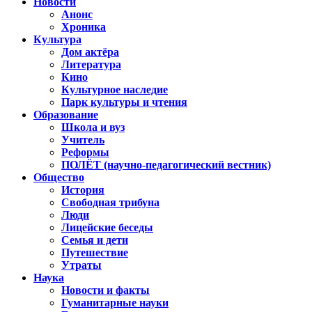
Новости
Анонс
Хроника
Культура
Дом актёра
Литература
Кино
Культурное наследие
Парк культуры и чтения
Образование
Школа и вуз
Учитель
Реформы
ПОЛЁТ (научно-педагогический вестник)
Общество
История
Свободная трибуна
Люди
Лицейские беседы
Семья и дети
Путешествие
Утраты
Наука
Новости и факты
Гуманитарные науки