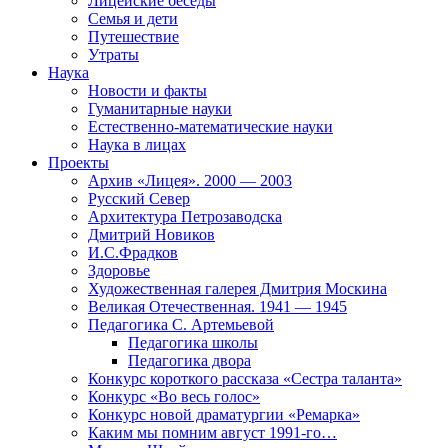
Лицейские беседы
Семья и дети
Путешествие
Утраты
Наука
Новости и факты
Гуманитарные науки
Естественно-математические науки
Наука в лицах
Проекты
Архив «Лицея». 2000 — 2003
Русский Север
Архитектура Петрозаводска
Дмитрий Новиков
И.С.Фрадков
Здоровье
Художественная галерея Дмитрия Москина
Великая Отечественная. 1941 — 1945
Педагогика С. Артемьевой
Педагогика школы
Педагогика двора
Конкурс короткого рассказа «Сестра таланта»
Конкурс «Во весь голос»
Конкурс новой драматургии «Ремарка»
Каким мы помним август 1991-го…