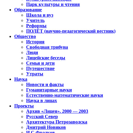
Парк культуры и чтения
Образование
Школа и вуз
Учитель
Реформы
ПОЛЁТ (научно-педагогический вестник)
Общество
История
Свободная трибуна
Люди
Лицейские беседы
Семья и дети
Путешествие
Утраты
Наука
Новости и факты
Гуманитарные науки
Естественно-математические науки
Наука в лицах
Проекты
Архив «Лицея». 2000 — 2003
Русский Север
Архитектура Петрозаводска
Дмитрий Новиков
И.С.Фрадков