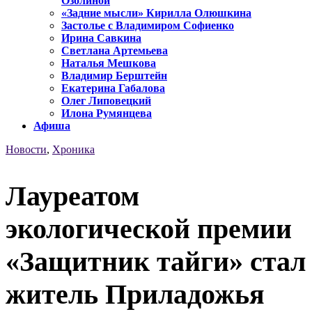
Озолиной
«Задние мысли» Кирилла Олюшкина
Застолье с Владимиром Софиенко
Ирина Савкина
Светлана Артемьева
Наталья Мешкова
Владимир Берштейн
Екатерина Габалова
Олег Липовецкий
Илона Румянцева
Афиша
Новости
,
Хроника
Лауреатом
экологической премии
«Защитник тайги» стал
житель Приладожья