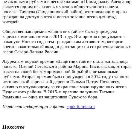
незаконными рубками и лесозахватами в Приладожье. Александр
является одним из активных членов общественного совета
поселка Тиурула (Лахденпохский район), отстаивающим права
граждан на доступ в леса и использование лесов для нужд
жителей.
Общественная премия «Защитник тайги» была учреждена
карельскими экологами в 2013 году. Эта премия присуждается
накануне Нового года тем гражданским активистам, которые
внесли значительный вклад в дело защиты и сохранения таежных
лесов Северо-Запада России.
Лауреатом первой премии «Защитник тайги» стала жительница
поселка Олений Сегежского района Марина Василевская, которая
известна своей бескомпромиссной борьбой с незаконными
рубками. Вторая премия была присуждена в 2014 году старосте
исторической карельской деревни Пяльма Петру Поташеву,
активно выступающему за сохранение малонарушенных лесов
Пудожского района. В 2015-м премию получила Татьяна
Ромахина — одна из защитников Сунского бора.
Источник информации и фото
:
spok-karelia.ru
Похожее