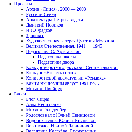
Проекты
Архив «Лицея». 2000 — 2003
Русский Север
Архитектура Петрозаводска
Дмитрий Новиков
И.С.Фрадков
Здоровье
Художественная галерея Дмитрия Москина
Великая Отечественная. 1941 — 1945
Педагогика С. Артемьевой
Педагогика школы
Педагогика двора
Конкурс короткого рассказа «Сестра таланта»
Конкурс «Во весь голос»
Конкурс новой драматургии «Ремарка»
Каким мы помним август 1991-го…
Михаил Швейцер
Блоги
Блог Лицея
Алла Нестеренко
Михаил Гольденберг
Родословная с Юлией Свинцовой
Видоискатель с Юлией Утышевой
Вернисаж с Ириной Ларионовой
Валентина Калачёва. Впечатления