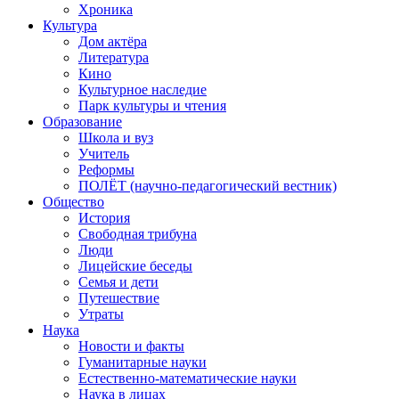
Хроника
Культура
Дом актёра
Литература
Кино
Культурное наследие
Парк культуры и чтения
Образование
Школа и вуз
Учитель
Реформы
ПОЛЁТ (научно-педагогический вестник)
Общество
История
Свободная трибуна
Люди
Лицейские беседы
Семья и дети
Путешествие
Утраты
Наука
Новости и факты
Гуманитарные науки
Естественно-математические науки
Наука в лицах