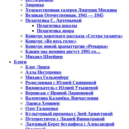
Здоровье
Художественная галерея Дмитрия Москина
Великая Отечественная. 1941 — 1945
Педагогика С. Артемьевой
Педагогика школы
Педагогика двора
Конкурс короткого рассказа «Сестра таланта»
Конкурс «Во весь голос»
Конкурс новой драматургии «Ремарка»
Каким мы помним август 1991-го…
Михаил Швейцер
Блоги
Блог Лицея
Алла Нестеренко
Михаил Гольденберг
Родословная с Юлией Свинцовой
Видоискатель с Юлией Утышевой
Вернисаж с Ириной Ларионовой
Валентина Калачёва. Впечатления
Лариса Хенинен
Олег Гальченко
Культурный променад с Зоей Арнаутовой
Путешествуем с Лидией Винокуровой
Лазурный Берег без пафоса с Александрой