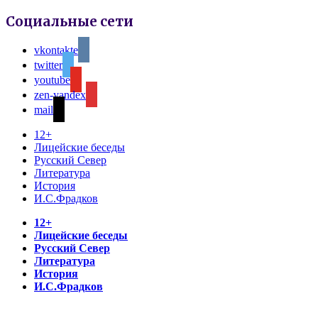
Социальные сети
vkontakte
twitter
youtube
zen-yandex
mail
12+
Лицейские беседы
Русский Север
Литература
История
И.С.Фрадков
12+
Лицейские беседы
Русский Север
Литература
История
И.С.Фрадков