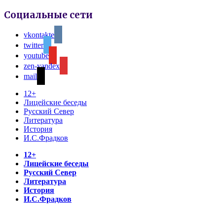
Социальные сети
vkontakte
twitter
youtube
zen-yandex
mail
12+
Лицейские беседы
Русский Север
Литература
История
И.С.Фрадков
12+
Лицейские беседы
Русский Север
Литература
История
И.С.Фрадков