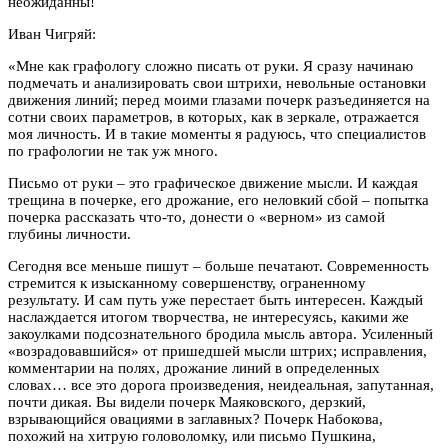
неожиданны!
Иван Чигряй:
«Мне как графологу сложно писать от руки. Я сразу начинаю
подмечать и анализировать свои штрихи, невольные остановки
движения линий; перед моими глазами почерк разъединяется на
сотни своих параметров, в которых, как в зеркале, отражается
моя личность. И в такие моменты я радуюсь, что специалистов
по графологии не так уж много.
Письмо от руки – это графическое движение мысли. И каждая
трещина в почерке, его дрожание, его неловкий сбой – попытка
почерка рассказать что-то, донести о «верном» из самой
глубины личности.
Сегодня все меньше пишут – больше печатают. Современность
стремится к изысканному совершенству, ограненному
результату. И сам путь уже перестает быть интересен. Каждый
наслаждается итогом творчества, не интересуясь, какими же
закоулками подсознательного бродила мысль автора. Усиленный
«возрадовавшийся» от пришедшей мысли штрих; исправления,
комментарии на полях, дрожание линий в определенных
словах… все это дорога произведения, неидеальная, запутанная,
почти дикая. Вы видели почерк Маяковского, дерзкий,
взрывающийся овациями в заглавных? Почерк Набокова,
похожий на хитрую головоломку, или письмо Пушкина,