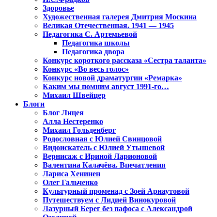
Здоровье
Художественная галерея Дмитрия Москина
Великая Отечественная. 1941 — 1945
Педагогика С. Артемьевой
Педагогика школы
Педагогика двора
Конкурс короткого рассказа «Сестра таланта»
Конкурс «Во весь голос»
Конкурс новой драматургии «Ремарка»
Каким мы помним август 1991-го…
Михаил Швейцер
Блоги
Блог Лицея
Алла Нестеренко
Михаил Гольденберг
Родословная с Юлией Свинцовой
Видоискатель с Юлией Утышевой
Вернисаж с Ириной Ларионовой
Валентина Калачёва. Впечатления
Лариса Хенинен
Олег Гальченко
Культурный променад с Зоей Арнаутовой
Путешествуем с Лидией Винокуровой
Лазурный Берег без пафоса с Александрой