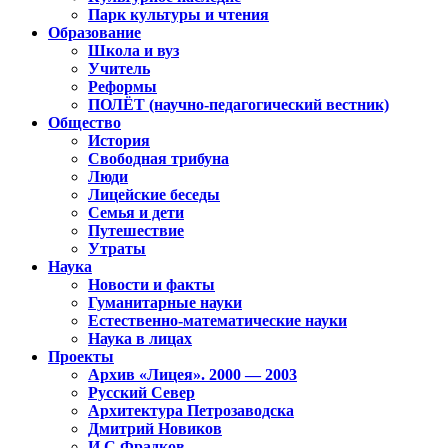
Парк культуры и чтения
Образование
Школа и вуз
Учитель
Реформы
ПОЛЁТ (научно-педагогический вестник)
Общество
История
Свободная трибуна
Люди
Лицейские беседы
Семья и дети
Путешествие
Утраты
Наука
Новости и факты
Гуманитарные науки
Естественно-математические науки
Наука в лицах
Проекты
Архив «Лицея». 2000 — 2003
Русский Север
Архитектура Петрозаводска
Дмитрий Новиков
И.С.Фрадков