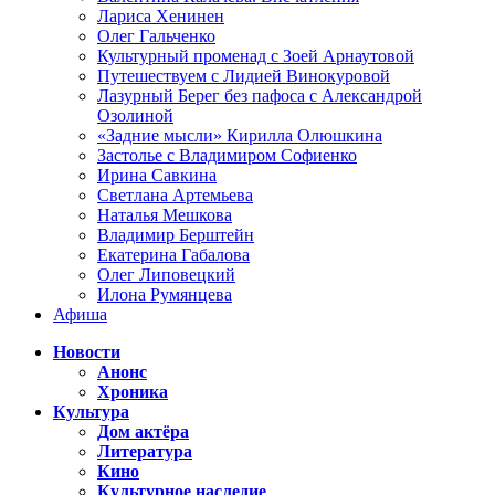
Лариса Хенинен
Олег Гальченко
Культурный променад с Зоей Арнаутовой
Путешествуем с Лидией Винокуровой
Лазурный Берег без пафоса с Александрой
Озолиной
«Задние мысли» Кирилла Олюшкина
Застолье с Владимиром Софиенко
Ирина Савкина
Светлана Артемьева
Наталья Мешкова
Владимир Берштейн
Екатерина Габалова
Олег Липовецкий
Илона Румянцева
Афиша
Новости
Анонс
Хроника
Культура
Дом актёра
Литература
Кино
Культурное наследие