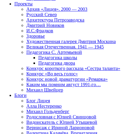
Проекты
Архив «Лицея». 2000 — 2003
Русский Север
Архитектура Петрозаводска
Дмитрий Новиков
И.С.Фрадков
Здоровье
Художественная галерея Дмитрия Москина
Великая Отечественная. 1941 — 1945
Педагогика С. Артемьевой
Педагогика школы
Педагогика двора
Конкурс короткого рассказа «Сестра таланта»
Конкурс «Во весь голос»
Конкурс новой драматургии «Ремарка»
Каким мы помним август 1991-го…
Михаил Швейцер
Блоги
Блог Лицея
Алла Нестеренко
Михаил Гольденберг
Родословная с Юлией Свинцовой
Видоискатель с Юлией Утышевой
Вернисаж с Ириной Ларионовой
Валентина Калачёва. Впечатления