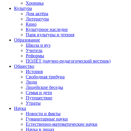
Хроника
Культура
Дом актёра
Литература
Кино
Культурное наследие
Парк культуры и чтения
Образование
Школа и вуз
Учитель
Реформы
ПОЛЁТ (научно-педагогический вестник)
Общество
История
Свободная трибуна
Люди
Лицейские беседы
Семья и дети
Путешествие
Утраты
Наука
Новости и факты
Гуманитарные науки
Естественно-математические науки
Наука в лицах