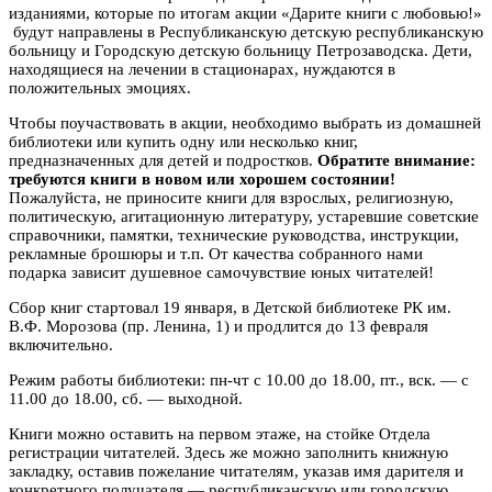
изданиями, которые по итогам акции «Дарите книги с любовью!»
будут направлены в Республиканскую детскую республиканскую
больницу и Городскую детскую больницу Петрозаводска. Дети,
находящиеся на лечении в стационарах, нуждаются в
положительных эмоциях.
Чтобы поучаствовать в акции, необходимо выбрать из домашней
библиотеки или купить одну или несколько книг,
предназначенных для детей и подростков.
Обратите внимание:
требуются книги в новом или хорошем состоянии!
Пожалуйста, не приносите книги для взрослых, религиозную,
политическую, агитационную литературу, устаревшие советские
справочники, памятки, технические руководства, инструкции,
рекламные брошюры и т.п. От качества собранного нами
подарка зависит душевное самочувствие юных читателей!
Сбор книг стартовал 19 января, в Детской библиотеке РК им.
В.Ф. Морозова (пр. Ленина, 1) и продлится до 13 февраля
включительно.
Режим работы библиотеки: пн-чт с 10.00 до 18.00, пт., вск. — с
11.00 до 18.00, сб. — выходной.
Книги можно оставить на первом этаже, на стойке Отдела
регистрации читателей. Здесь же можно заполнить книжную
закладку, оставив пожелание читателям, указав имя дарителя и
конкретного получателя — республиканскую или городскую