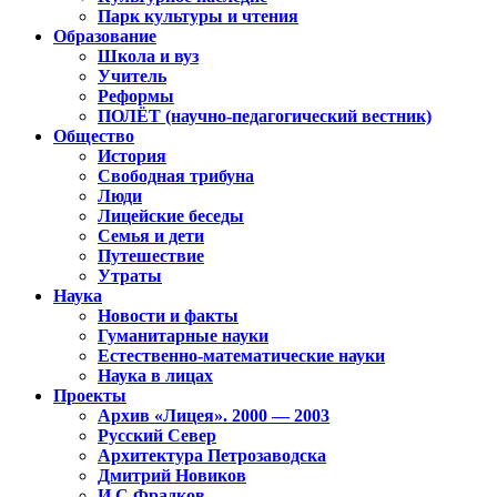
Парк культуры и чтения
Образование
Школа и вуз
Учитель
Реформы
ПОЛЁТ (научно-педагогический вестник)
Общество
История
Свободная трибуна
Люди
Лицейские беседы
Семья и дети
Путешествие
Утраты
Наука
Новости и факты
Гуманитарные науки
Естественно-математические науки
Наука в лицах
Проекты
Архив «Лицея». 2000 — 2003
Русский Север
Архитектура Петрозаводска
Дмитрий Новиков
И.С.Фрадков