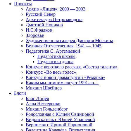
Проекты
Архив «Лицея». 2000 — 2003
Русский Север
Архитектура Петрозаводска
Дмитрий Новиков
И.С.Фрадков
Здоровье
Художественная галерея Дмитрия Москина
Великая Отечественная. 1941 — 1945
Педагогика С. Артемьевой
Педагогика школы
Педагогика двора
Конкурс короткого рассказа «Сестра таланта»
Конкурс «Во весь голос»
Конкурс новой драматургии «Ремарка»
Каким мы помним август 1991-го…
Михаил Швейцер
Блоги
Блог Лицея
Алла Нестеренко
Михаил Гольденберг
Родословная с Юлией Свинцовой
Видоискатель с Юлией Утышевой
Вернисаж с Ириной Ларионовой
Валентина Калачёва. Впечатления