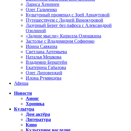
Лариса Хенинен
Олег Гальченко
Культурный променад с Зоей Арнаутовой
Путешествуем с Лидией Винокуровой
Лазурный Берег без пафоса с Александрой
Озолиной
«Задние мысли» Кирилла Олюшкина
Застолье с Владимиром Софиенко
Ирина Савкина
Светлана Артемьева
Наталья Мешкова
Владимир Берштейн
Екатерина Габалова
Олег Липовецкий
Илона Румянцева
Афиша
Новости
Анонс
Хроника
Культура
Дом актёра
Литература
Кино
Культурное наследие