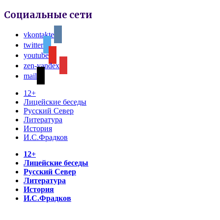
Социальные сети
vkontakte
twitter
youtube
zen-yandex
mail
12+
Лицейские беседы
Русский Север
Литература
История
И.С.Фрадков
12+
Лицейские беседы
Русский Север
Литература
История
И.С.Фрадков