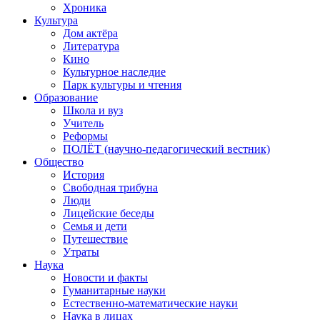
Хроника
Культура
Дом актёра
Литература
Кино
Культурное наследие
Парк культуры и чтения
Образование
Школа и вуз
Учитель
Реформы
ПОЛЁТ (научно-педагогический вестник)
Общество
История
Свободная трибуна
Люди
Лицейские беседы
Семья и дети
Путешествие
Утраты
Наука
Новости и факты
Гуманитарные науки
Естественно-математические науки
Наука в лицах