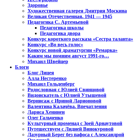
Здоровье
Художественная галерея Дмитрия Москина
Великая Отечественная. 1941 — 1945
Педагогика С. Артемьевой
Педагогика школы
Педагогика двора
Конкурс короткого рассказа «Сестра таланта»
Конкурс «Во весь голос»
Конкурс новой драматургии «Ремарка»
Каким мы помним август 1991-го…
Михаил Швейцер
Блоги
Блог Лицея
Алла Нестеренко
Михаил Гольденберг
Родословная с Юлией Свинцовой
Видоискатель с Юлией Утышевой
Вернисаж с Ириной Ларионовой
Валентина Калачёва. Впечатления
Лариса Хенинен
Олег Гальченко
Культурный променад с Зоей Арнаутовой
Путешествуем с Лидией Винокуровой
Лазурный Берег без пафоса с Александрой