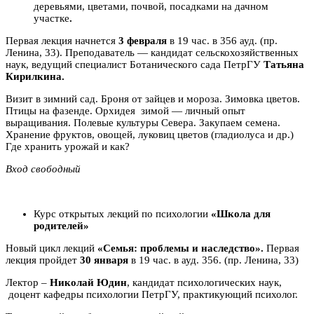
деревьями, цветами, почвой, посадками на дачном
участке
.
Первая лекция начнется
3 февраля
в 19 час. в 356 ауд. (пр.
Ленина, 33). Преподаватель — кандидат сельскохозяйственных
наук, ведущий специалист Ботанического сада ПетрГУ
Татьяна
Кирилкина.
Визит в зимний сад. Броня от зайцев и мороза. Зимовка цветов.
Птицы на фазенде. Орхидея зимой — личный опыт
выращивания. Полевые культуры Севера. Закупаем семена.
Хранение фруктов, овощей, луковиц цветов (гладиолуса и др.)
Где хранить урожай и как?
Вход свободный
Курс открытых лекций по психологии
«Школа для
родителей»
Новый цикл лекций
«Семья: проблемы и наследство».
Первая
лекция пройдет
30 января
в 19 час. в ауд. 356. (пр. Ленина, 33)
Лектор –
Николай Юдин
, кандидат психологических наук,
доцент кафедры психологии ПетрГУ, практикующий психолог.