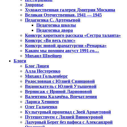
Здоровье
Художественная галерея Дмитрия Москина
Великая Отечественная. 1941 — 1945
Педагогика С. Артемьевой
Педагогика школы
Педагогика двора
Конкурс короткого рассказа «Сестра таланта»
Конкурс «Во весь голос»
Конкурс новой драматургии «Ремарка»
Каким мы помним август 1991-го…
Михаил Швейцер
Блоги
Блог Лицея
Алла Нестеренко
Михаил Гольденберг
Родословная с Юлией Свинцовой
Видоискатель с Юлией Утышевой
Вернисаж с Ириной Ларионовой
Валентина Калачёва. Впечатления
Лариса Хенинен
Олег Гальченко
Культурный променад с Зоей Арнаутовой
Путешествуем с Лидией Винокуровой
Лазурный Берег без пафоса с Александрой