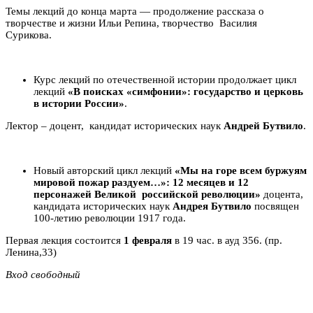
Темы лекций до конца марта — продолжение рассказа о
творчестве и жизни Ильи Репина, творчество Василия
Сурикова.
Курс лекций по отечественной истории продолжает цикл
лекций
«В поисках «симфонии»: государство и церковь
в истории России»
.
Лектор – доцент, кандидат исторических наук
Андрей Бутвило
.
Новый авторский цикл лекций
«Мы на горе всем буржуям
м
ировой пожар раздуем…»: 12 месяцев и 12
персонажей Великой российской революции»
доцента,
кандидата исторических наук
Андрея Бутвило
посвящен
100-летию революции 1917 года.
Первая лекция состоится
1 февраля
в 19 час. в ауд 356. (пр.
Ленина,33)
Вход свободный