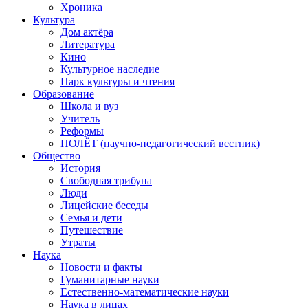
Хроника
Культура
Дом актёра
Литература
Кино
Культурное наследие
Парк культуры и чтения
Образование
Школа и вуз
Учитель
Реформы
ПОЛЁТ (научно-педагогический вестник)
Общество
История
Свободная трибуна
Люди
Лицейские беседы
Семья и дети
Путешествие
Утраты
Наука
Новости и факты
Гуманитарные науки
Естественно-математические науки
Наука в лицах