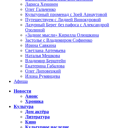
Лариса Хенинен
Олег Гальченко
Культурный променад с Зоей Арнаутовой
Путешествуем с Лидией Винокуровой
Лазурный Берег без пафоса с Александрой
Озолиной
«Задние мысли» Кирилла Олюшкина
Застолье с Владимиром Софиенко
Ирина Савкина
Светлана Артемьева
Наталья Мешкова
Владимир Берштейн
Екатерина Габалова
Олег Липовецкий
Илона Румянцева
Афиша
Новости
Анонс
Хроника
Культура
Дом актёра
Литература
Кино
Культурное наследие