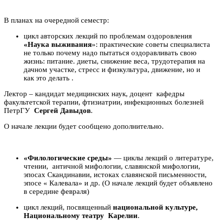
В планах на очередной семестр:
цикл авторских лекций по проблемам оздоровления
«Наука выживания
»: практические советы специалиста
не только почему надо пытаться оздоравливать свою
жизнь: питание. диеты, снижение веса, трудотерапия на
дачном участке, стресс и физкультура, движение, но и
как это делать .
Лектор – кандидат медицинских наук, доцент кафедры
факультетской терапии, фтизиатрии, инфекционных болезней
ПетрГУ
Сергей Давыдов
.
О начале лекции будет сообщено дополнительно.
«Филологические среды»
— циклы лекций о литературе,
чтении, античной мифологии, славянской мифологии,
эпосах Скандинавии, истоках славянской письменности,
эпосе « Калевала» и др. (О начале лекций будет объявлено
в середине февраля)
цикл лекций, посвященный
национальной культуре,
Национальному театру Карелии
.