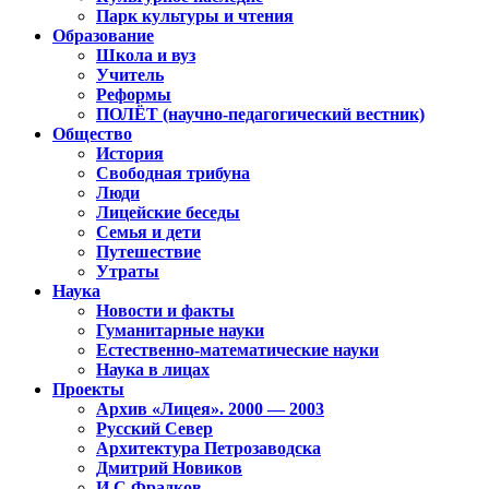
Парк культуры и чтения
Образование
Школа и вуз
Учитель
Реформы
ПОЛЁТ (научно-педагогический вестник)
Общество
История
Свободная трибуна
Люди
Лицейские беседы
Семья и дети
Путешествие
Утраты
Наука
Новости и факты
Гуманитарные науки
Естественно-математические науки
Наука в лицах
Проекты
Архив «Лицея». 2000 — 2003
Русский Север
Архитектура Петрозаводска
Дмитрий Новиков
И.С.Фрадков