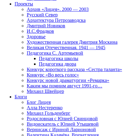
Проекты
Архив «Лицея». 2000 — 2003
Русский Север
Архитектура Петрозаводска
Дмитрий Новиков
И.С.Фрадков
Здоровье
Художественная галерея Дмитрия Москина
Великая Отечественная. 1941 — 1945
Педагогика С. Артемьевой
Педагогика школы
Педагогика двора
Конкурс короткого рассказа «Сестра таланта»
Конкурс «Во весь голос»
Конкурс новой драматургии «Ремарка»
Каким мы помним август 1991-го…
Михаил Швейцер
Блоги
Блог Лицея
Алла Нестеренко
Михаил Гольденберг
Родословная с Юлией Свинцовой
Видоискатель с Юлией Утышевой
Вернисаж с Ириной Ларионовой
Валентина Калачёва. Впечатления