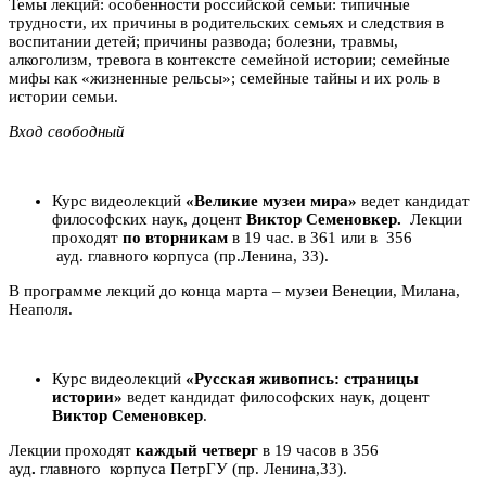
Темы лекций: особенности российской семьи: типичные
трудности, их причины в родительских семьях и следствия в
воспитании детей; причины развода; болезни, травмы,
алкоголизм, тревога в контексте семейной истории; семейные
мифы как «жизненные рельсы»; семейные тайны и их роль в
истории семьи.
Вход свободный
Курс видеолекций
«Великие музеи мира»
ведет кандидат
философских наук, доцент
Виктор Семеновкер.
Лекции
проходят
по вторникам
в 19 час. в 361 или в 356
ауд. главного корпуса (пр.Ленина, 33).
В программе лекций до конца марта – музеи Венеции, Милана,
Неаполя.
Курс видеолекций
«Русская живопись: страницы
истории»
ведет кандидат философских наук, доцент
Виктор Семеновкер
.
Лекции проходят
каждый четверг
в 19 часов в 356
ауд
.
главного корпуса ПетрГУ (пр. Ленина,33).