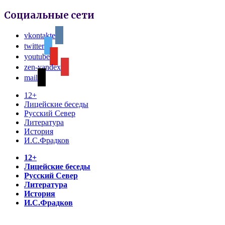
Социальные сети
vkontakte
twitter
youtube
zen-yandex
mail
12+
Лицейские беседы
Русский Север
Литература
История
И.С.Фрадков
12+
Лицейские беседы
Русский Север
Литература
История
И.С.Фрадков