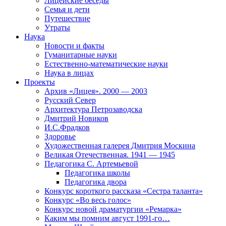
Лицейские беседы
Семья и дети
Путешествие
Утраты
Наука
Новости и факты
Гуманитарные науки
Естественно-математические науки
Наука в лицах
Проекты
Архив «Лицея». 2000 — 2003
Русский Север
Архитектура Петрозаводска
Дмитрий Новиков
И.С.Фрадков
Здоровье
Художественная галерея Дмитрия Москина
Великая Отечественная. 1941 — 1945
Педагогика С. Артемьевой
Педагогика школы
Педагогика двора
Конкурс короткого рассказа «Сестра таланта»
Конкурс «Во весь голос»
Конкурс новой драматургии «Ремарка»
Каким мы помним август 1991-го…