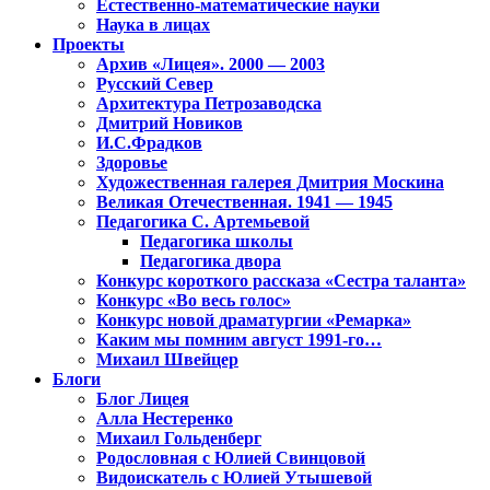
Естественно-математические науки
Наука в лицах
Проекты
Архив «Лицея». 2000 — 2003
Русский Север
Архитектура Петрозаводска
Дмитрий Новиков
И.С.Фрадков
Здоровье
Художественная галерея Дмитрия Москина
Великая Отечественная. 1941 — 1945
Педагогика С. Артемьевой
Педагогика школы
Педагогика двора
Конкурс короткого рассказа «Сестра таланта»
Конкурс «Во весь голос»
Конкурс новой драматургии «Ремарка»
Каким мы помним август 1991-го…
Михаил Швейцер
Блоги
Блог Лицея
Алла Нестеренко
Михаил Гольденберг
Родословная с Юлией Свинцовой
Видоискатель с Юлией Утышевой