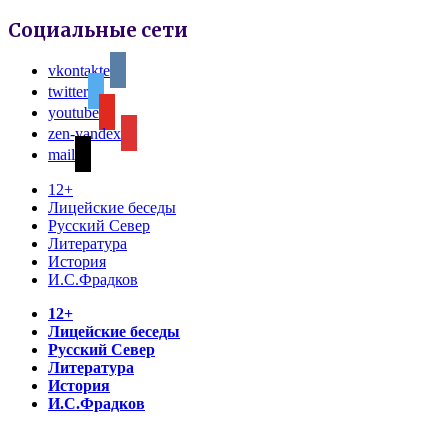
Социальные сети
vkontakte
twitter
youtube
zen-yandex
mail
12+
Лицейские беседы
Русский Север
Литература
История
И.С.Фрадков
12+
Лицейские беседы
Русский Север
Литература
История
И.С.Фрадков