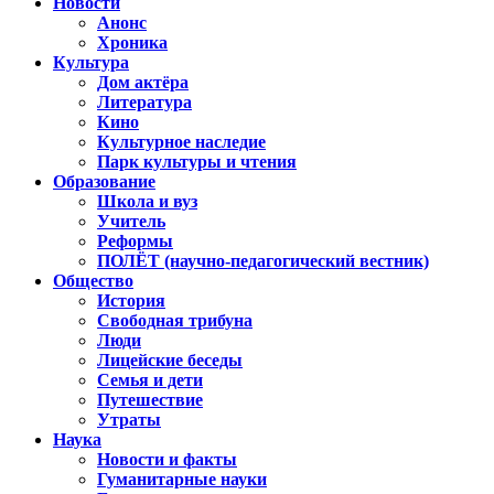
Новости
Анонс
Хроника
Культура
Дом актёра
Литература
Кино
Культурное наследие
Парк культуры и чтения
Образование
Школа и вуз
Учитель
Реформы
ПОЛЁТ (научно-педагогический вестник)
Общество
История
Свободная трибуна
Люди
Лицейские беседы
Семья и дети
Путешествие
Утраты
Наука
Новости и факты
Гуманитарные науки