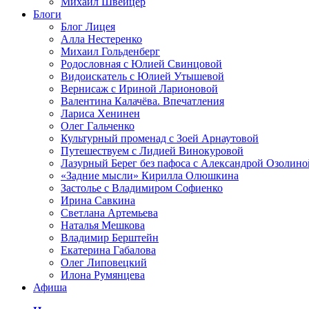
Михаил Швейцер
Блоги
Блог Лицея
Алла Нестеренко
Михаил Гольденберг
Родословная с Юлией Свинцовой
Видоискатель с Юлией Утышевой
Вернисаж с Ириной Ларионовой
Валентина Калачёва. Впечатления
Лариса Хенинен
Олег Гальченко
Культурный променад с Зоей Арнаутовой
Путешествуем с Лидией Винокуровой
Лазурный Берег без пафоса с Александрой Озолино
«Задние мысли» Кирилла Олюшкина
Застолье с Владимиром Софиенко
Ирина Савкина
Светлана Артемьева
Наталья Мешкова
Владимир Берштейн
Екатерина Габалова
Олег Липовецкий
Илона Румянцева
Афиша