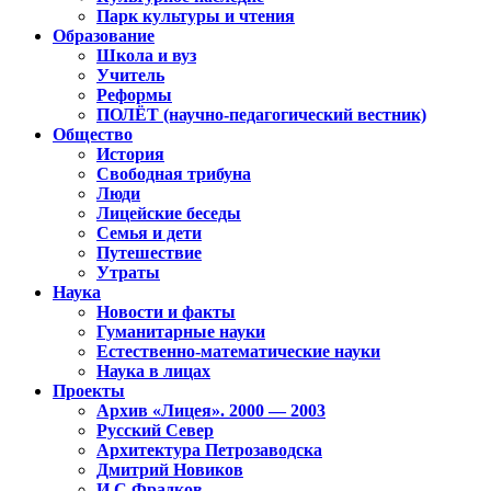
Парк культуры и чтения
Образование
Школа и вуз
Учитель
Реформы
ПОЛЁТ (научно-педагогический вестник)
Общество
История
Свободная трибуна
Люди
Лицейские беседы
Семья и дети
Путешествие
Утраты
Наука
Новости и факты
Гуманитарные науки
Естественно-математические науки
Наука в лицах
Проекты
Архив «Лицея». 2000 — 2003
Русский Север
Архитектура Петрозаводска
Дмитрий Новиков
И.С.Фрадков