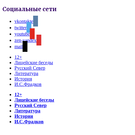
Социальные сети
vkontakte
twitter
youtube
zen-yandex
mail
12+
Лицейские беседы
Русский Север
Литература
История
И.С.Фрадков
12+
Лицейские беседы
Русский Север
Литература
История
И.С.Фрадков