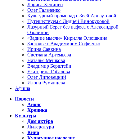
Лариса Хенинен
Олег Гальченко
Культурный променад с Зоей Арнаутовой
Путешествуем с Лидией Винокуровой
Лазурный Берег без пафоса с Александрой
Озолиной
«Задние мысли» Кирилла Олюшкина
Застолье с Владимиром Софиенко
Ирина Савкина
Светлана Артемьева
Наталья Мешкова
Владимир Берштейн
Екатерина Габалова
Олег Липовецкий
Илона Румянцева
Афиша
Новости
Анонс
Хроника
Культура
Дом актёра
Литература
Кино
Культурное наследие