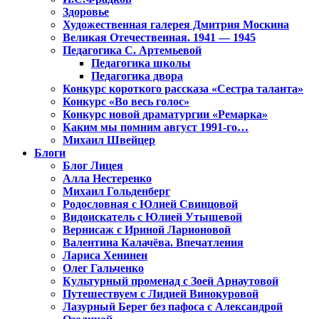
Здоровье
Художественная галерея Дмитрия Москина
Великая Отечественная. 1941 — 1945
Педагогика С. Артемьевой
Педагогика школы
Педагогика двора
Конкурс короткого рассказа «Сестра таланта»
Конкурс «Во весь голос»
Конкурс новой драматургии «Ремарка»
Каким мы помним август 1991-го…
Михаил Швейцер
Блоги
Блог Лицея
Алла Нестеренко
Михаил Гольденберг
Родословная с Юлией Свинцовой
Видоискатель с Юлией Утышевой
Вернисаж с Ириной Ларионовой
Валентина Калачёва. Впечатления
Лариса Хенинен
Олег Гальченко
Культурный променад с Зоей Арнаутовой
Путешествуем с Лидией Винокуровой
Лазурный Берег без пафоса с Александрой