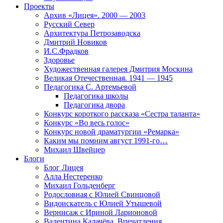
Проекты
Архив «Лицея». 2000 — 2003
Русский Север
Архитектура Петрозаводска
Дмитрий Новиков
И.С.Фрадков
Здоровье
Художественная галерея Дмитрия Москина
Великая Отечественная. 1941 — 1945
Педагогика С. Артемьевой
Педагогика школы
Педагогика двора
Конкурс короткого рассказа «Сестра таланта»
Конкурс «Во весь голос»
Конкурс новой драматургии «Ремарка»
Каким мы помним август 1991-го…
Михаил Швейцер
Блоги
Блог Лицея
Алла Нестеренко
Михаил Гольденберг
Родословная с Юлией Свинцовой
Видоискатель с Юлией Утышевой
Вернисаж с Ириной Ларионовой
Валентина Калачёва. Впечатления