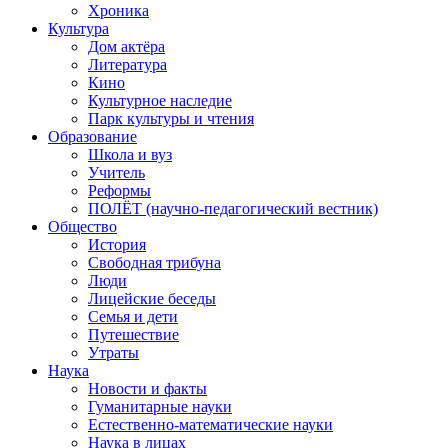
Хроника
Культура
Дом актёра
Литература
Кино
Культурное наследие
Парк культуры и чтения
Образование
Школа и вуз
Учитель
Реформы
ПОЛЁТ (научно-педагогический вестник)
Общество
История
Свободная трибуна
Люди
Лицейские беседы
Семья и дети
Путешествие
Утраты
Наука
Новости и факты
Гуманитарные науки
Естественно-математические науки
Наука в лицах