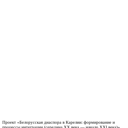
Проект «Белорусская диаспора в Карелии: формирование и
процессы интеграции (середина ХХ века — начало ХХI века)»