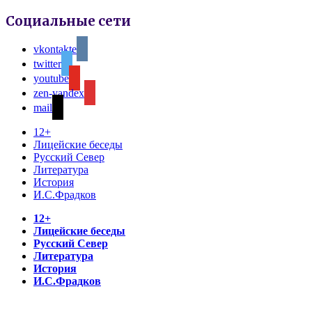
Социальные сети
vkontakte
twitter
youtube
zen-yandex
mail
12+
Лицейские беседы
Русский Север
Литература
История
И.С.Фрадков
12+
Лицейские беседы
Русский Север
Литература
История
И.С.Фрадков