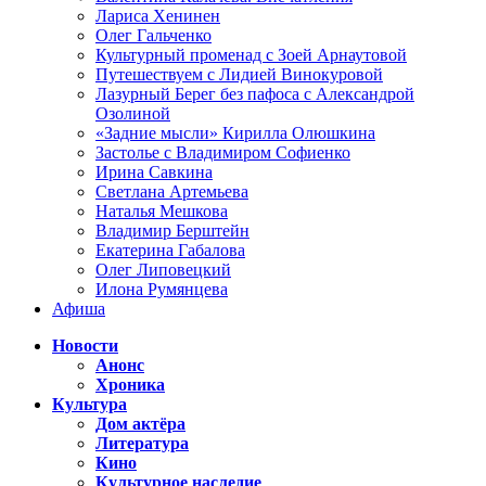
Лариса Хенинен
Олег Гальченко
Культурный променад с Зоей Арнаутовой
Путешествуем с Лидией Винокуровой
Лазурный Берег без пафоса с Александрой
Озолиной
«Задние мысли» Кирилла Олюшкина
Застолье с Владимиром Софиенко
Ирина Савкина
Светлана Артемьева
Наталья Мешкова
Владимир Берштейн
Екатерина Габалова
Олег Липовецкий
Илона Румянцева
Афиша
Новости
Анонс
Хроника
Культура
Дом актёра
Литература
Кино
Культурное наследие