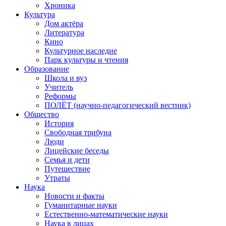
Хроника
Культура
Дом актёра
Литература
Кино
Культурное наследие
Парк культуры и чтения
Образование
Школа и вуз
Учитель
Реформы
ПОЛЁТ (научно-педагогический вестник)
Общество
История
Свободная трибуна
Люди
Лицейские беседы
Семья и дети
Путешествие
Утраты
Наука
Новости и факты
Гуманитарные науки
Естественно-математические науки
Наука в лицах