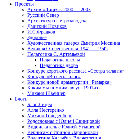
Проекты
Архив «Лицея». 2000 — 2003
Русский Север
Архитектура Петрозаводска
Дмитрий Новиков
И.С.Фрадков
Здоровье
Художественная галерея Дмитрия Москина
Великая Отечественная. 1941 — 1945
Педагогика С. Артемьевой
Педагогика школы
Педагогика двора
Конкурс короткого рассказа «Сестра таланта»
Конкурс «Во весь голос»
Конкурс новой драматургии «Ремарка»
Каким мы помним август 1991-го…
Михаил Швейцер
Блоги
Блог Лицея
Алла Нестеренко
Михаил Гольденберг
Родословная с Юлией Свинцовой
Видоискатель с Юлией Утышевой
Вернисаж с Ириной Ларионовой
Валентина Калачёва. Впечатления