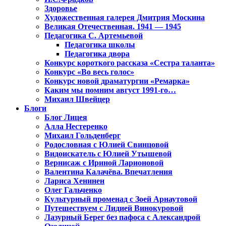
Здоровье
Художественная галерея Дмитрия Москина
Великая Отечественная. 1941 — 1945
Педагогика С. Артемьевой
Педагогика школы
Педагогика двора
Конкурс короткого рассказа «Сестра таланта»
Конкурс «Во весь голос»
Конкурс новой драматургии «Ремарка»
Каким мы помним август 1991-го…
Михаил Швейцер
Блоги
Блог Лицея
Алла Нестеренко
Михаил Гольденберг
Родословная с Юлией Свинцовой
Видоискатель с Юлией Утышевой
Вернисаж с Ириной Ларионовой
Валентина Калачёва. Впечатления
Лариса Хенинен
Олег Гальченко
Культурный променад с Зоей Арнаутовой
Путешествуем с Лидией Винокуровой
Лазурный Берег без пафоса с Александрой