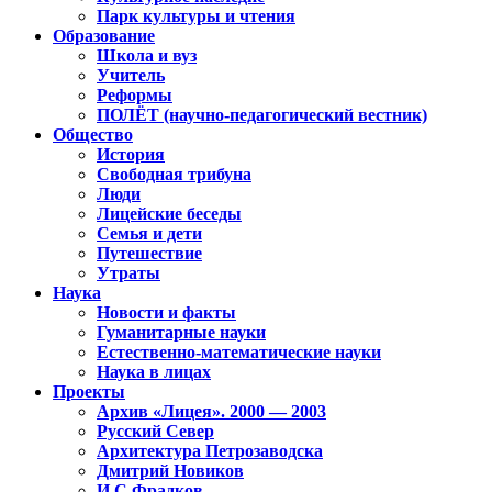
Парк культуры и чтения
Образование
Школа и вуз
Учитель
Реформы
ПОЛЁТ (научно-педагогический вестник)
Общество
История
Свободная трибуна
Люди
Лицейские беседы
Семья и дети
Путешествие
Утраты
Наука
Новости и факты
Гуманитарные науки
Естественно-математические науки
Наука в лицах
Проекты
Архив «Лицея». 2000 — 2003
Русский Север
Архитектура Петрозаводска
Дмитрий Новиков
И.С.Фрадков