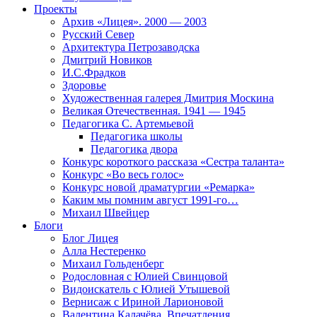
Проекты
Архив «Лицея». 2000 — 2003
Русский Север
Архитектура Петрозаводска
Дмитрий Новиков
И.С.Фрадков
Здоровье
Художественная галерея Дмитрия Москина
Великая Отечественная. 1941 — 1945
Педагогика С. Артемьевой
Педагогика школы
Педагогика двора
Конкурс короткого рассказа «Сестра таланта»
Конкурс «Во весь голос»
Конкурс новой драматургии «Ремарка»
Каким мы помним август 1991-го…
Михаил Швейцер
Блоги
Блог Лицея
Алла Нестеренко
Михаил Гольденберг
Родословная с Юлией Свинцовой
Видоискатель с Юлией Утышевой
Вернисаж с Ириной Ларионовой
Валентина Калачёва. Впечатления