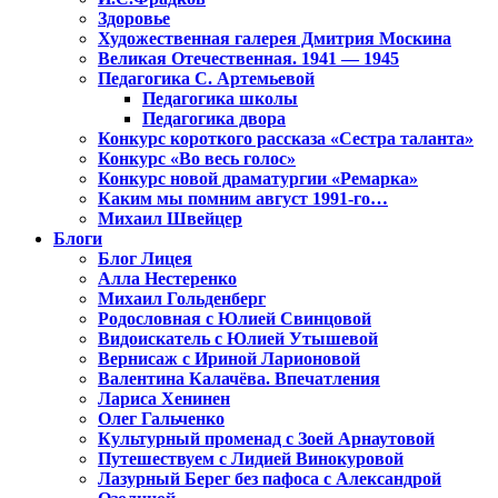
Здоровье
Художественная галерея Дмитрия Москина
Великая Отечественная. 1941 — 1945
Педагогика С. Артемьевой
Педагогика школы
Педагогика двора
Конкурс короткого рассказа «Сестра таланта»
Конкурс «Во весь голос»
Конкурс новой драматургии «Ремарка»
Каким мы помним август 1991-го…
Михаил Швейцер
Блоги
Блог Лицея
Алла Нестеренко
Михаил Гольденберг
Родословная с Юлией Свинцовой
Видоискатель с Юлией Утышевой
Вернисаж с Ириной Ларионовой
Валентина Калачёва. Впечатления
Лариса Хенинен
Олег Гальченко
Культурный променад с Зоей Арнаутовой
Путешествуем с Лидией Винокуровой
Лазурный Берег без пафоса с Александрой