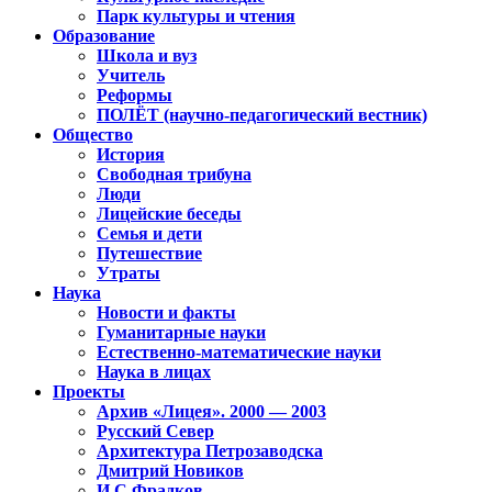
Парк культуры и чтения
Образование
Школа и вуз
Учитель
Реформы
ПОЛЁТ (научно-педагогический вестник)
Общество
История
Свободная трибуна
Люди
Лицейские беседы
Семья и дети
Путешествие
Утраты
Наука
Новости и факты
Гуманитарные науки
Естественно-математические науки
Наука в лицах
Проекты
Архив «Лицея». 2000 — 2003
Русский Север
Архитектура Петрозаводска
Дмитрий Новиков
И.С.Фрадков