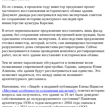
По ее словам, в прошлом году инвестор предложил проект
частичного восстановления исторического облика здания.
Документ дважды рассматривался научно-экспертным советом
по сохранению историко-культурного наследия при
министерстве культуры Карелии.
В итоге первоначальное предложение восстановить лишь фасад
здания, без сохранения элементов внутренней конструкции, было
однозначно отклонено экспертами. А впоследствии предложение
отозвал инвестор, который, кстати, сам инициировал посещение
разрушенного дома специалистами-реставраторами. Сейчас
рассматриваются планы проведения комплекса реставрационных
работ, после чего здание восстановят в историческом облике.
Тем не менее параллельно обсуждается и появление возле
поликлиники современной пристройки. Однако, заверила Юлия
Алипова, оба здания будут рассматриваться как единство. Это
позволяет надеяться, что между ними не возникнет
архитектурного диссонанса.
Напомним, что «Лицей» в недавней публикации Елены Ициксон
«Местные особенности сохранения наследия?»
осветил историю
вопроса: как получилось, что здание за 10 лет было доведено
собственником до полуразрушенного состояния? Памятник
архитектуры 1930-х годов находится с 2004 года сначала в
аренде, а с 2011 года в частной собственности у ООО