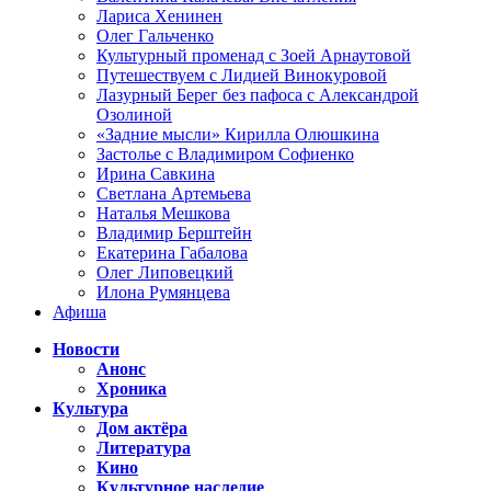
Лариса Хенинен
Олег Гальченко
Культурный променад с Зоей Арнаутовой
Путешествуем с Лидией Винокуровой
Лазурный Берег без пафоса с Александрой
Озолиной
«Задние мысли» Кирилла Олюшкина
Застолье с Владимиром Софиенко
Ирина Савкина
Светлана Артемьева
Наталья Мешкова
Владимир Берштейн
Екатерина Габалова
Олег Липовецкий
Илона Румянцева
Афиша
Новости
Анонс
Хроника
Культура
Дом актёра
Литература
Кино
Культурное наследие