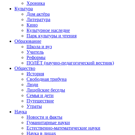
Хроника
Культура
Дом актёра
Литература
Кино
Культурное наследие
Парк культуры и чтения
Образование
Школа и вуз
Учитель
Реформы
ПОЛЁТ (научно-педагогический вестник)
Общество
История
Свободная трибуна
Люди
Лицейские беседы
Семья и дети
Путешествие
Утраты
Наука
Новости и факты
Гуманитарные науки
Естественно-математические науки
Наука в лицах