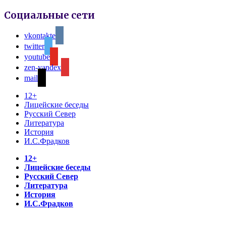
Социальные сети
vkontakte
twitter
youtube
zen-yandex
mail
12+
Лицейские беседы
Русский Север
Литература
История
И.С.Фрадков
12+
Лицейские беседы
Русский Север
Литература
История
И.С.Фрадков