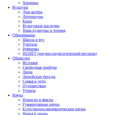
Хроника
Культура
Дом актёра
Литература
Кино
Культурное наследие
Парк культуры и чтения
Образование
Школа и вуз
Учитель
Реформы
ПОЛЁТ (научно-педагогический вестник)
Общество
История
Свободная трибуна
Люди
Лицейские беседы
Семья и дети
Путешествие
Утраты
Наука
Новости и факты
Гуманитарные науки
Естественно-математические науки
Наука в лицах