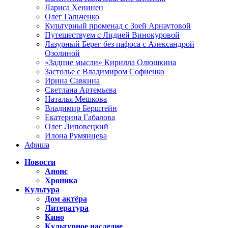
Лариса Хенинен
Олег Гальченко
Культурный променад с Зоей Арнаутовой
Путешествуем с Лидией Винокуровой
Лазурный Берег без пафоса с Александрой
Озолиной
«Задние мысли» Кирилла Олюшкина
Застолье с Владимиром Софиенко
Ирина Савкина
Светлана Артемьева
Наталья Мешкова
Владимир Берштейн
Екатерина Габалова
Олег Липовецкий
Илона Румянцева
Афиша
Новости
Анонс
Хроника
Культура
Дом актёра
Литература
Кино
Культурное наследие