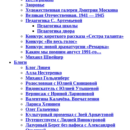
Здоровье
Художественная галерея Дмитрия Москина
Великая Отечественная. 1941 — 1945
Педагогика С. Артемьевой
Педагогика школы
Педагогика двора
Конкурс короткого рассказа «Сестра таланта»
Конкурс «Во весь голос»
Конкурс новой драматургии «Ремарка»
Каким мы помним август 1991-го…
Михаил Швейцер
Блоги
Блог Лицея
Алла Нестеренко
Михаил Гольденберг
Родословная с Юлией Свинцовой
Видоискатель с Юлией Утышевой
Вернисаж с Ириной Ларионовой
Валентина Калачёва. Впечатления
Лариса Хенинен
Олег Гальченко
Культурный променад с Зоей Арнаутовой
Путешествуем с Лидией Винокуровой
Лазурный Берег без пафоса с Александрой