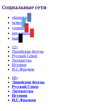
Социальные сети
vkontakte
twitter
youtube
zen-yandex
mail
12+
Лицейские беседы
Русский Север
Литература
История
И.С.Фрадков
12+
Лицейские беседы
Русский Север
Литература
История
И.С.Фрадков