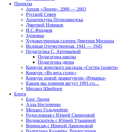
Проекты
Архив «Лицея». 2000 — 2003
Русский Север
Архитектура Петрозаводска
Дмитрий Новиков
И.С.Фрадков
Здоровье
Художественная галерея Дмитрия Москина
Великая Отечественная. 1941 — 1945
Педагогика С. Артемьевой
Педагогика школы
Педагогика двора
Конкурс короткого рассказа «Сестра таланта»
Конкурс «Во весь голос»
Конкурс новой драматургии «Ремарка»
Каким мы помним август 1991-го…
Михаил Швейцер
Блоги
Блог Лицея
Алла Нестеренко
Михаил Гольденберг
Родословная с Юлией Свинцовой
Видоискатель с Юлией Утышевой
Вернисаж с Ириной Ларионовой
Валентина Калачёва. Впечатления