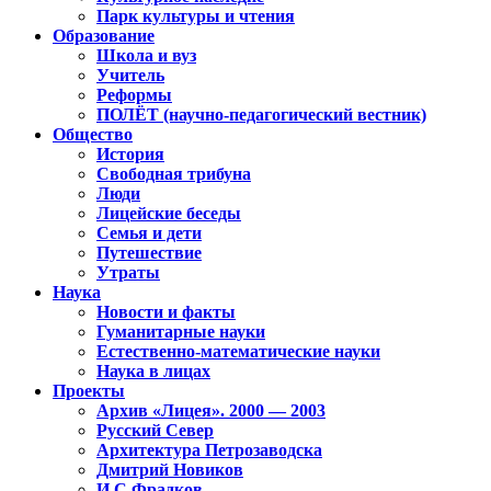
Парк культуры и чтения
Образование
Школа и вуз
Учитель
Реформы
ПОЛЁТ (научно-педагогический вестник)
Общество
История
Свободная трибуна
Люди
Лицейские беседы
Семья и дети
Путешествие
Утраты
Наука
Новости и факты
Гуманитарные науки
Естественно-математические науки
Наука в лицах
Проекты
Архив «Лицея». 2000 — 2003
Русский Север
Архитектура Петрозаводска
Дмитрий Новиков
И.С.Фрадков