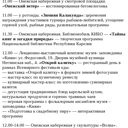
11.00 — Онежская набережная у смотровой площадки.
«
Онежский ветер»
— костюмированная беговелогонка
11.00 — у ротонды.
«Зимняя Калакунда»
: церемония
награждения участников турнира рыбаков-любителей, угощение
горячей ухой, рыбные ряды, развлекательная программа
11.30 — Онежская набережная. Библиомобиль КИБО —
«Тайны
книг и загадки природы»
— творческая программа
Национальной библиотеки Республики Карелия
12.00 — Лекционно-выставочный комплекс музея- заповедника
«Кижи» ул .Федосовой, 19. Дворик музейной кузницы
Неглинская наб., 4.
«Открой калитку»
— ресторанный день в
рамках Всемирного фестиваля еды:
— выставка «Открой калитку» в формате зимней фотосушки
— мастер-класс по кузнечному ремеслу
— кулинарный мастер-класс по изготовлению сувенирных
калиток
— дегустация традиционных блюд карельской кухни,
натуральных продуктов и горячих травяных чаев
— игровая программа с фольклорным ансамблем музея –
заповедника «Кижи»
— «Подготовка к свадебному пиру» — интерактивная
программа
12.00-14.00 — Онежская набережная у скульптуры «Волна».