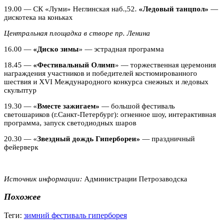
19.00 — СК «Луми» Неглинская наб.,52.
«Ледовый танцпол»
—
дискотека на коньках
Центральная площадка в створе пр. Ленина
16.00 —
«Диско зимы
» — эстрадная программа
18.45 —
«Фестивальный Олимп
» — торжественная церемония
награждения участников и победителей костюмированного
шествия и ХVI Международного конкурса снежных и ледовых
скульптур
19.30 — «
Вместе зажигаем»
— большой фестиваль
светошариков (г.Санкт-Петербург): огненное шоу, интерактивная
программа, запуск светодиодных шаров
20.30 — «
Звездный дождь Гипербореи»
— праздничный
фейерверк
Источник информации:
Администрации Петрозаводска
Похожее
Теги:
зимний фестиваль гиперборея