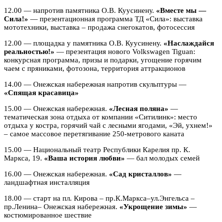
12.00 — напротив памятника О.В. Куусинену.
«Вместе мы —
Сила!»
— презентационная программа ТД «Сила»: выставка
мототехники, выставка – продажа снегокатов, фотосессия
12.00 — площадка у памятника О.В. Куусинену.
«Наслаждайся
реальностью!»
— презентация нового Volkswagen Tiguan:
конкурсная программа, призы и подарки, угощение горячим
чаем с пряниками, фотозона, территория аттракционов
14.00 — Онежская набережная напротив скульптуры —
«Спящая красавица»
15.00 — Онежская набережная.
«Лесная поляна»
—
тематическая зона отдыха от компании «Ситилинк»: место
отдыха у костра, горячий чай с лесными ягодами, «Эй, ухнем!»
– самое массовое перетягивание 250-метрового каната
15.00 — Национальный театр Республики Карелия пр. К.
Маркса, 19.
«Ваша история любви»
— бал молодых семей
16.00 — Онежская набережная.
«Сад кристаллов»
—
ландшафтная инсталляция
18.00 — старт на пл. Кирова – пр.К.Маркса–ул.Энгельса –
пр.Ленина– Онежская набережная.
«Укрощение зимы»
—
костюмированное шествие