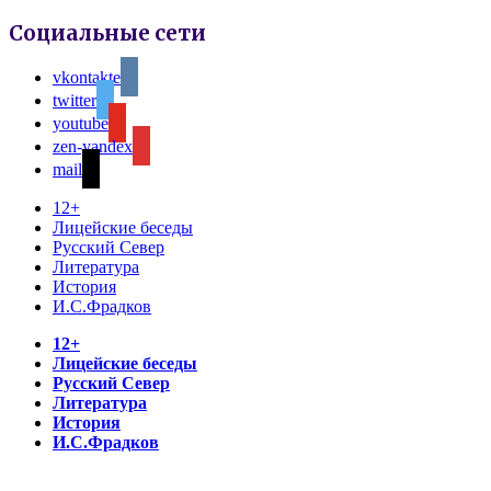
Социальные сети
vkontakte
twitter
youtube
zen-yandex
mail
12+
Лицейские беседы
Русский Север
Литература
История
И.С.Фрадков
12+
Лицейские беседы
Русский Север
Литература
История
И.С.Фрадков