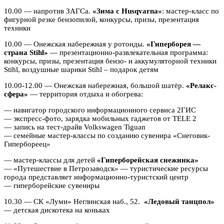
10.00 — напротив ЗАГСа.
«Зима с Husqvarna»
: мастер-класс по
фигурной резке бензопилой, конкурсы, призы, презентация
техники
10.00 — Онежская набережная у ротонды.
«Гиперборея —
страна Stihl»
— презентационно-развлекательная программа:
конкурсы, призы, презентация бензо- и аккумуляторной техники
Stihl, воздушные шарики Stihl – подарок детям
10.00-12.00 — Онежская набережная, большой шатёр.
«Релакс-
сфера»
— территория отдыха и обогрева:
— навигатор городского информационного сервиса 2ГИС
— экспресс-фото, зарядка мобильных гаджетов от TELE 2
— запись на тест-драйв Volkswagen Tiguan
— семейные мастер-классы по созданию сувенира «Снеговик-
Гипербореец»
— мастер-классы для детей
«Гиперборейская снежинка»
— «Путешествие в Петрозаводск» — туристические ресурсы
города представляет информационно-туристский центр
— гиперборейские сувениры
10.30 — СК «Луми» Неглинская наб., 52.
«Ледовый танцпол»
— детская дискотека на коньках