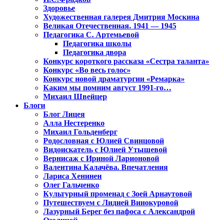
Здоровье
Художественная галерея Дмитрия Москина
Великая Отечественная. 1941 — 1945
Педагогика С. Артемьевой
Педагогика школы
Педагогика двора
Конкурс короткого рассказа «Сестра таланта»
Конкурс «Во весь голос»
Конкурс новой драматургии «Ремарка»
Каким мы помним август 1991-го…
Михаил Швейцер
Блоги
Блог Лицея
Алла Нестеренко
Михаил Гольденберг
Родословная с Юлией Свинцовой
Видоискатель с Юлией Утышевой
Вернисаж с Ириной Ларионовой
Валентина Калачёва. Впечатления
Лариса Хенинен
Олег Гальченко
Культурный променад с Зоей Арнаутовой
Путешествуем с Лидией Винокуровой
Лазурный Берег без пафоса с Александрой