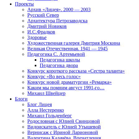
Проекты
Архив «Лицея». 2000 — 2003
Русский Север
Архитектура Петрозаводска
Дмитрий Новиков
И.С.Фрадков
Здоровье
Художественная галерея Дмитрия Москина
Великая Отечественная. 1941 — 1945
Педагогика С. Артемьевой
Педагогика школы
Педагогика двора
Конкурс короткого рассказа «Сестра таланта»
Конкурс «Во весь голос»
Конкурс новой драматургии «Ремарка»
Каким мы помним август 1991-го…
Михаил Швейцер
Блоги
Блог Лицея
Алла Нестеренко
Михаил Гольденберг
Родословная с Юлией Свинцовой
Видоискатель с Юлией Утышевой
Вернисаж с Ириной Ларионовой
Валентина Калачёва. Впечатления