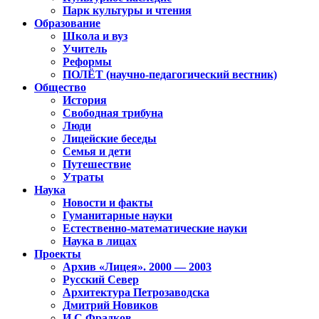
Парк культуры и чтения
Образование
Школа и вуз
Учитель
Реформы
ПОЛЁТ (научно-педагогический вестник)
Общество
История
Свободная трибуна
Люди
Лицейские беседы
Семья и дети
Путешествие
Утраты
Наука
Новости и факты
Гуманитарные науки
Естественно-математические науки
Наука в лицах
Проекты
Архив «Лицея». 2000 — 2003
Русский Север
Архитектура Петрозаводска
Дмитрий Новиков
И.С.Фрадков