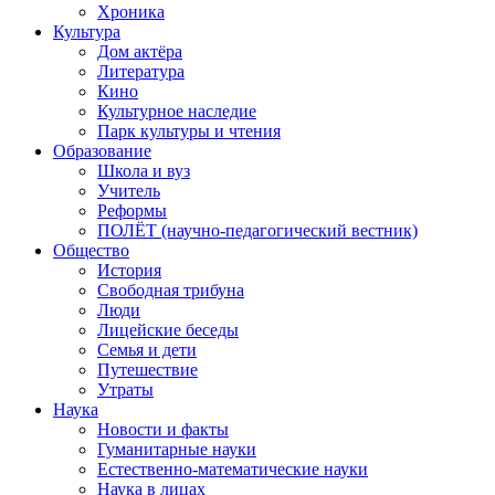
Хроника
Культура
Дом актёра
Литература
Кино
Культурное наследие
Парк культуры и чтения
Образование
Школа и вуз
Учитель
Реформы
ПОЛЁТ (научно-педагогический вестник)
Общество
История
Свободная трибуна
Люди
Лицейские беседы
Семья и дети
Путешествие
Утраты
Наука
Новости и факты
Гуманитарные науки
Естественно-математические науки
Наука в лицах