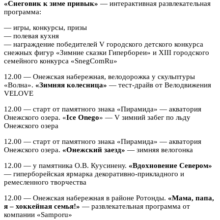
«Снеговик к зиме привык»
— интерактивная развлекательная
программа:
— игры, конкурсы, призы
— полевая кухня
— награждение победителей V городского детского конкурса
снежных фигур «Зимние сказки Гипербореи» и XIII городского
семейного конкурса «SnegComRu»
12.00 — Онежская набережная, велодорожка у скульптуры
«Волна».
«Зимняя колесница»
— тест-драйв от Велодвижения
VELOVE
12.00 — старт от памятного знака «Пирамида» — акватория
Онежского озера. «
Ice Onego
» — V зимний забег по льду
Онежского озера
12.00 — старт от памятного знака «Пирамида» — акватория
Онежского озера.
«Онежский заезд»
— зимняя велогонка
12.00 — у памятника О.В. Куусинену.
«Вдохновение Севером»
— гиперборейская ярмарка декоративно-прикладного и
ремесленного творчества
12.00 — Онежская набережная в районе Ротонды.
«Мама, папа,
я – хоккейная семья!»
— развлекательная программа от
компании «Samporu»