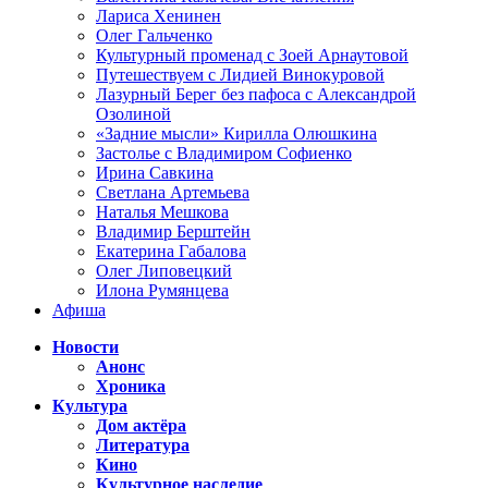
Лариса Хенинен
Олег Гальченко
Культурный променад с Зоей Арнаутовой
Путешествуем с Лидией Винокуровой
Лазурный Берег без пафоса с Александрой
Озолиной
«Задние мысли» Кирилла Олюшкина
Застолье с Владимиром Софиенко
Ирина Савкина
Светлана Артемьева
Наталья Мешкова
Владимир Берштейн
Екатерина Габалова
Олег Липовецкий
Илона Румянцева
Афиша
Новости
Анонс
Хроника
Культура
Дом актёра
Литература
Кино
Культурное наследие