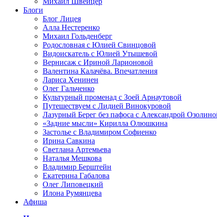
Михаил Швейцер
Блоги
Блог Лицея
Алла Нестеренко
Михаил Гольденберг
Родословная с Юлией Свинцовой
Видоискатель с Юлией Утышевой
Вернисаж с Ириной Ларионовой
Валентина Калачёва. Впечатления
Лариса Хенинен
Олег Гальченко
Культурный променад с Зоей Арнаутовой
Путешествуем с Лидией Винокуровой
Лазурный Берег без пафоса с Александрой Озолино
«Задние мысли» Кирилла Олюшкина
Застолье с Владимиром Софиенко
Ирина Савкина
Светлана Артемьева
Наталья Мешкова
Владимир Берштейн
Екатерина Габалова
Олег Липовецкий
Илона Румянцева
Афиша