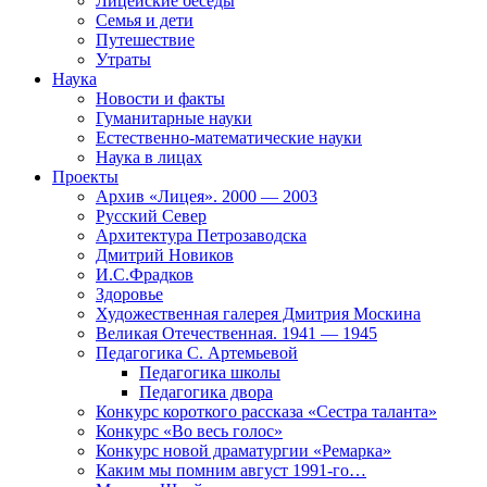
Лицейские беседы
Семья и дети
Путешествие
Утраты
Наука
Новости и факты
Гуманитарные науки
Естественно-математические науки
Наука в лицах
Проекты
Архив «Лицея». 2000 — 2003
Русский Север
Архитектура Петрозаводска
Дмитрий Новиков
И.С.Фрадков
Здоровье
Художественная галерея Дмитрия Москина
Великая Отечественная. 1941 — 1945
Педагогика С. Артемьевой
Педагогика школы
Педагогика двора
Конкурс короткого рассказа «Сестра таланта»
Конкурс «Во весь голос»
Конкурс новой драматургии «Ремарка»
Каким мы помним август 1991-го…