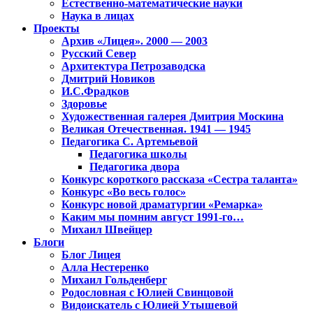
Естественно-математические науки
Наука в лицах
Проекты
Архив «Лицея». 2000 — 2003
Русский Север
Архитектура Петрозаводска
Дмитрий Новиков
И.С.Фрадков
Здоровье
Художественная галерея Дмитрия Москина
Великая Отечественная. 1941 — 1945
Педагогика С. Артемьевой
Педагогика школы
Педагогика двора
Конкурс короткого рассказа «Сестра таланта»
Конкурс «Во весь голос»
Конкурс новой драматургии «Ремарка»
Каким мы помним август 1991-го…
Михаил Швейцер
Блоги
Блог Лицея
Алла Нестеренко
Михаил Гольденберг
Родословная с Юлией Свинцовой
Видоискатель с Юлией Утышевой