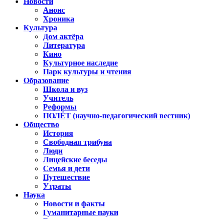
Новости
Анонс
Хроника
Культура
Дом актёра
Литература
Кино
Культурное наследие
Парк культуры и чтения
Образование
Школа и вуз
Учитель
Реформы
ПОЛЁТ (научно-педагогический вестник)
Общество
История
Свободная трибуна
Люди
Лицейские беседы
Семья и дети
Путешествие
Утраты
Наука
Новости и факты
Гуманитарные науки