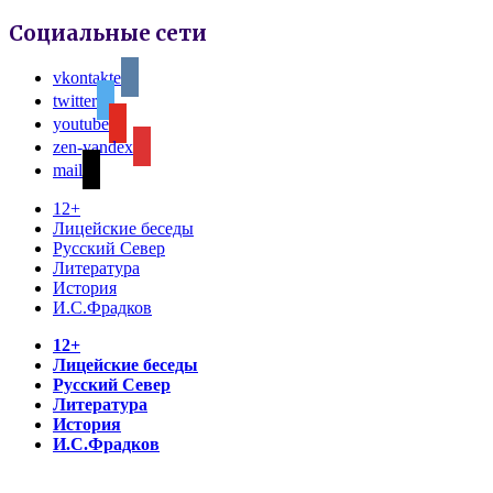
Социальные сети
vkontakte
twitter
youtube
zen-yandex
mail
12+
Лицейские беседы
Русский Север
Литература
История
И.С.Фрадков
12+
Лицейские беседы
Русский Север
Литература
История
И.С.Фрадков