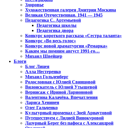
Здоровье
Художественная галерея Дмитрия Москина
Великая Отечественная. 1941 — 1945
Педагогика С. Артемьевой
Педагогика школы
Педагогика двора
Конкурс короткого рассказа «Сестра таланта»
Конкурс «Во весь голос»
Конкурс новой драматургии «Ремарка»
Каким мы помним август 1991-го…
Михаил Швейцер
Блоги
Блог Лицея
Алла Нестеренко
Михаил Гольденберг
Родословная с Юлией Свинцовой
Видоискатель с Юлией Утышевой
Вернисаж с Ириной Ларионовой
Валентина Калачёва. Впечатления
Лариса Хенинен
Олег Гальченко
Культурный променад с Зоей Арнаутовой
Путешествуем с Лидией Винокуровой
Лазурный Берег без пафоса с Александрой