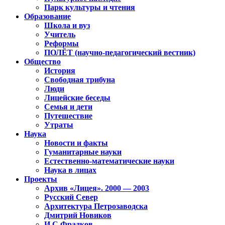
Парк культуры и чтения
Образование
Школа и вуз
Учитель
Реформы
ПОЛЁТ (научно-педагогический вестник)
Общество
История
Свободная трибуна
Люди
Лицейские беседы
Семья и дети
Путешествие
Утраты
Наука
Новости и факты
Гуманитарные науки
Естественно-математические науки
Наука в лицах
Проекты
Архив «Лицея». 2000 — 2003
Русский Север
Архитектура Петрозаводска
Дмитрий Новиков
И.С.Фрадков