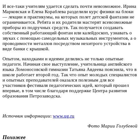
И все-таки учителям удается сделать почти невозможное. Ирина
Марковская и Елена Кораблева разделили курс физики на блоки
— лекции и практикумы, на которых полет детской фантазии не
ограничивается. Ребята и их родители мастерят всевозможные
приборы из подручных средств. Так получается создавать
собственный работающий фонтан или калейдоскоп, узнавать о
звуках с помощью самодельных музыкальных инструментов, а о
проводимости металлов посредством нехитрого устройства в
виде банки с крышкой.
Опытом, находками и идеями делились не только опытные
педагоги. Начиная свое выступление, учительница английского
языка Ломоносовской гимназии Татьяна Авдеева пояснила, что в
школе работает второй год. Так что опыт молодых специалистов
и опытных преподавателей оказался полезным для все
участников фестиваля педагогических идей, который прошел
впервые, в том числе благодаря поддержке Центра развития
образования Петрозаводска.
Источник информации
:
www.ug.ru
Фото Марии Голубевой
Похожее