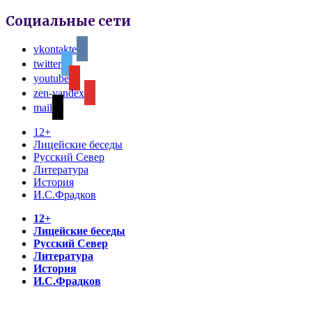
Социальные сети
vkontakte
twitter
youtube
zen-yandex
mail
12+
Лицейские беседы
Русский Север
Литература
История
И.С.Фрадков
12+
Лицейские беседы
Русский Север
Литература
История
И.С.Фрадков