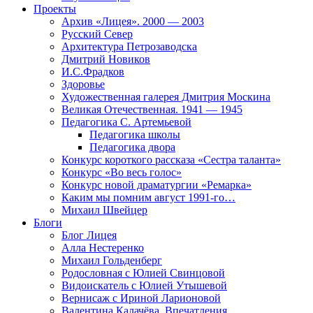
Проекты
Архив «Лицея». 2000 — 2003
Русский Север
Архитектура Петрозаводска
Дмитрий Новиков
И.С.Фрадков
Здоровье
Художественная галерея Дмитрия Москина
Великая Отечественная. 1941 — 1945
Педагогика С. Артемьевой
Педагогика школы
Педагогика двора
Конкурс короткого рассказа «Сестра таланта»
Конкурс «Во весь голос»
Конкурс новой драматургии «Ремарка»
Каким мы помним август 1991-го…
Михаил Швейцер
Блоги
Блог Лицея
Алла Нестеренко
Михаил Гольденберг
Родословная с Юлией Свинцовой
Видоискатель с Юлией Утышевой
Вернисаж с Ириной Ларионовой
Валентина Калачёва. Впечатления