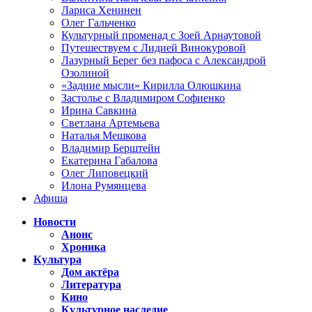
Лариса Хенинен
Олег Гальченко
Культурный променад с Зоей Арнаутовой
Путешествуем с Лидией Винокуровой
Лазурный Берег без пафоса с Александрой
Озолиной
«Задние мысли» Кирилла Олюшкина
Застолье с Владимиром Софиенко
Ирина Савкина
Светлана Артемьева
Наталья Мешкова
Владимир Берштейн
Екатерина Габалова
Олег Липовецкий
Илона Румянцева
Афиша
Новости
Анонс
Хроника
Культура
Дом актёра
Литература
Кино
Культурное наследие