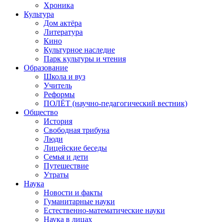
Хроника
Культура
Дом актёра
Литература
Кино
Культурное наследие
Парк культуры и чтения
Образование
Школа и вуз
Учитель
Реформы
ПОЛЁТ (научно-педагогический вестник)
Общество
История
Свободная трибуна
Люди
Лицейские беседы
Семья и дети
Путешествие
Утраты
Наука
Новости и факты
Гуманитарные науки
Естественно-математические науки
Наука в лицах