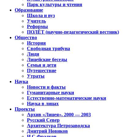
Парк культуры и чтения
Образование
Школа и вуз
Учитель
Реформы
ПОЛЁТ (научно-педагогический вестник)
Общество
История
Свободная трибуна
Люди
Лицейские беседы
Семья и дети
Путешествие
Утраты
Наука
Новости и факты
Гуманитарные науки
Естественно-математические науки
Наука в лицах
Проекты
Архив «Лицея». 2000 — 2003
Русский Север
Архитектура Петрозаводска
Дмитрий Новиков
И.С.Фрадков