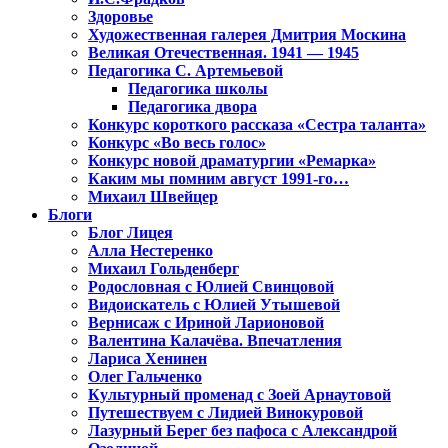
Здоровье
Художественная галерея Дмитрия Москина
Великая Отечественная. 1941 — 1945
Педагогика С. Артемьевой
Педагогика школы
Педагогика двора
Конкурс короткого рассказа «Сестра таланта»
Конкурс «Во весь голос»
Конкурс новой драматургии «Ремарка»
Каким мы помним август 1991-го…
Михаил Швейцер
Блоги
Блог Лицея
Алла Нестеренко
Михаил Гольденберг
Родословная с Юлией Свинцовой
Видоискатель с Юлией Утышевой
Вернисаж с Ириной Ларионовой
Валентина Калачёва. Впечатления
Лариса Хенинен
Олег Гальченко
Культурный променад с Зоей Арнаутовой
Путешествуем с Лидией Винокуровой
Лазурный Берег без пафоса с Александрой