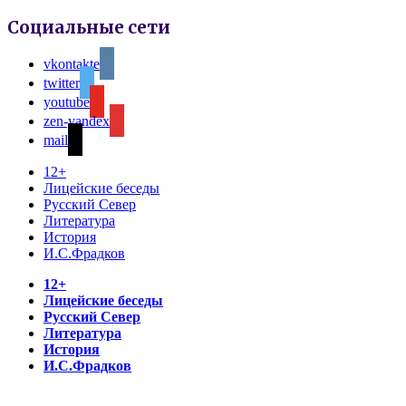
Социальные сети
vkontakte
twitter
youtube
zen-yandex
mail
12+
Лицейские беседы
Русский Север
Литература
История
И.С.Фрадков
12+
Лицейские беседы
Русский Север
Литература
История
И.С.Фрадков