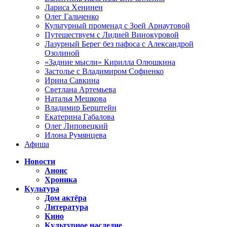
Лариса Хенинен
Олег Гальченко
Культурный променад с Зоей Арнаутовой
Путешествуем с Лидией Винокуровой
Лазурный Берег без пафоса с Александрой
Озолиной
«Задние мысли» Кирилла Олюшкина
Застолье с Владимиром Софиенко
Ирина Савкина
Светлана Артемьева
Наталья Мешкова
Владимир Берштейн
Екатерина Габалова
Олег Липовецкий
Илона Румянцева
Афиша
Новости
Анонс
Хроника
Культура
Дом актёра
Литература
Кино
Культурное наследие