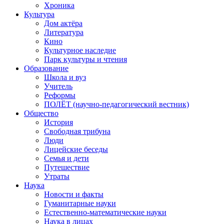
Хроника
Культура
Дом актёра
Литература
Кино
Культурное наследие
Парк культуры и чтения
Образование
Школа и вуз
Учитель
Реформы
ПОЛЁТ (научно-педагогический вестник)
Общество
История
Свободная трибуна
Люди
Лицейские беседы
Семья и дети
Путешествие
Утраты
Наука
Новости и факты
Гуманитарные науки
Естественно-математические науки
Наука в лицах