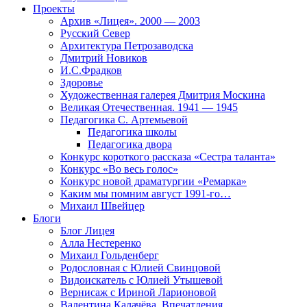
Проекты
Архив «Лицея». 2000 — 2003
Русский Север
Архитектура Петрозаводска
Дмитрий Новиков
И.С.Фрадков
Здоровье
Художественная галерея Дмитрия Москина
Великая Отечественная. 1941 — 1945
Педагогика С. Артемьевой
Педагогика школы
Педагогика двора
Конкурс короткого рассказа «Сестра таланта»
Конкурс «Во весь голос»
Конкурс новой драматургии «Ремарка»
Каким мы помним август 1991-го…
Михаил Швейцер
Блоги
Блог Лицея
Алла Нестеренко
Михаил Гольденберг
Родословная с Юлией Свинцовой
Видоискатель с Юлией Утышевой
Вернисаж с Ириной Ларионовой
Валентина Калачёва. Впечатления