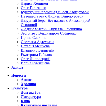
Лариса Хенинен
Олег Гальченко
Культурный променад с Зоей Арнаутовой
Путешествуем с Лидией Винокуровой
Лазурный Берег без пафоса с Александрой
Озолиной
«Задние мысли» Кирилла Олюшкина
Застолье с Владимиром Софиенко
Ирина Савкина
Светлана Артемьева
Наталья Мешкова
Владимир Берштейн
Екатерина Габалова
Олег Липовецкий
Илона Румянцева
Афиша
Новости
Анонс
Хроника
Культура
Дом актёра
Литература
Кино
Культурное наследие