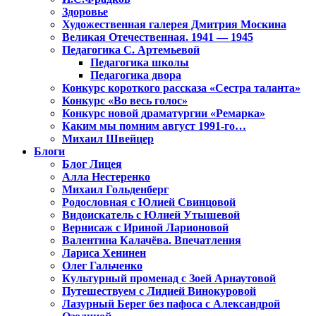
Здоровье
Художественная галерея Дмитрия Москина
Великая Отечественная. 1941 — 1945
Педагогика С. Артемьевой
Педагогика школы
Педагогика двора
Конкурс короткого рассказа «Сестра таланта»
Конкурс «Во весь голос»
Конкурс новой драматургии «Ремарка»
Каким мы помним август 1991-го…
Михаил Швейцер
Блоги
Блог Лицея
Алла Нестеренко
Михаил Гольденберг
Родословная с Юлией Свинцовой
Видоискатель с Юлией Утышевой
Вернисаж с Ириной Ларионовой
Валентина Калачёва. Впечатления
Лариса Хенинен
Олег Гальченко
Культурный променад с Зоей Арнаутовой
Путешествуем с Лидией Винокуровой
Лазурный Берег без пафоса с Александрой