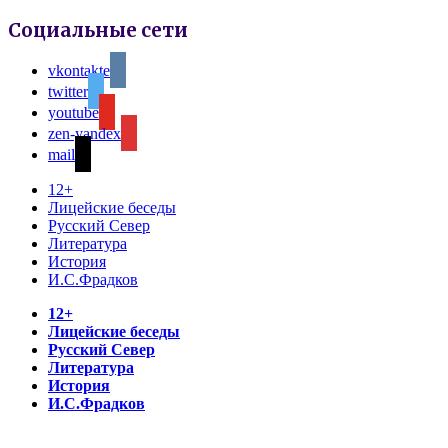
Социальные сети
vkontakte
twitter
youtube
zen-yandex
mail
12+
Лицейские беседы
Русский Север
Литература
История
И.С.Фрадков
12+
Лицейские беседы
Русский Север
Литература
История
И.С.Фрадков