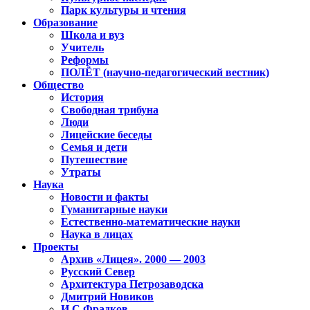
Парк культуры и чтения
Образование
Школа и вуз
Учитель
Реформы
ПОЛЁТ (научно-педагогический вестник)
Общество
История
Свободная трибуна
Люди
Лицейские беседы
Семья и дети
Путешествие
Утраты
Наука
Новости и факты
Гуманитарные науки
Естественно-математические науки
Наука в лицах
Проекты
Архив «Лицея». 2000 — 2003
Русский Север
Архитектура Петрозаводска
Дмитрий Новиков
И.С.Фрадков