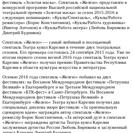
фестиваль «Золотая маска». Спектакль «Железо» представлен в
конкурсной программе Высшей российской национальной
театральной премии «Золотая маска» за сезон 2015-2016 в
следующих номинациях: «Куклы/Спектакль», «Куклы/Работа
режиссера» (Борис Константинов), «Куклы/Работа художника»
(Виктор Антонов) и «Куклы/Работа актера» (Любовь Бирюкова и
Дмитрий Будников).
Спектакль «Железо» — самый любимый и посещаемый
спектакль Театра кукол Карелии в течение двух театральных
сезонов. Его премьера состоялась 24 сентября 2015 года. Уже по
итогам первого сезона весной 2016 года спектакль Театра кукол
Карелии «Железо» получил премию Правительства Республики
Карелия в области культуры искусства и литературы.
Осенью 2016 года спектакль «Железо» побывал на двух
фестивалях: на Восьмом Международном фестивале «Петрушка
Великий» в Екатеринбурге и на Третьем Международном
фестивале «БТК-фест» в Санкт-Петербурге. На Восьмом
Международном фестивале «Петрушка Великий» в
Екатеринбурге «Железо» Театра кукол Карелии получил два
специальных диплома жюри фестиваля: «За оригинальную
сценарную идею» награждён автор спектакля «Железо»
режиссёр Борис Константинов, «За актерский дуэт в спектакле
«Железо»» награждены артисты Театра кукол Карелии
заслуженная артистка России Любовь Бирюкова и заслуженный
артист Карелии Дмитрий Будников.