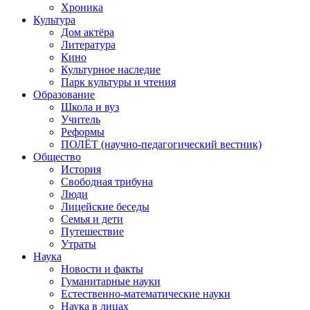
Хроника
Культура
Дом актёра
Литература
Кино
Культурное наследие
Парк культуры и чтения
Образование
Школа и вуз
Учитель
Реформы
ПОЛЁТ (научно-педагогический вестник)
Общество
История
Свободная трибуна
Люди
Лицейские беседы
Семья и дети
Путешествие
Утраты
Наука
Новости и факты
Гуманитарные науки
Естественно-математические науки
Наука в лицах