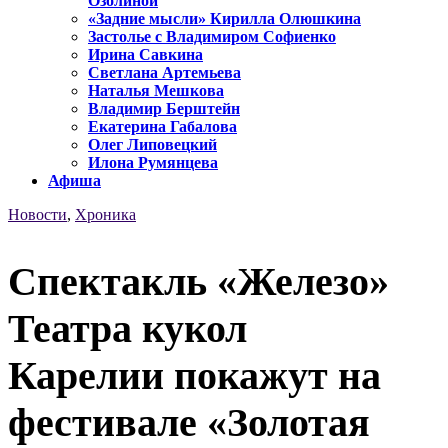
Озолиной
«Задние мысли» Кирилла Олюшкина
Застолье с Владимиром Софиенко
Ирина Савкина
Светлана Артемьева
Наталья Мешкова
Владимир Берштейн
Екатерина Габалова
Олег Липовецкий
Илона Румянцева
Афиша
Новости
,
Хроника
Спектакль «Железо»
Театра кукол
Карелии покажут на
фестивале «Золотая