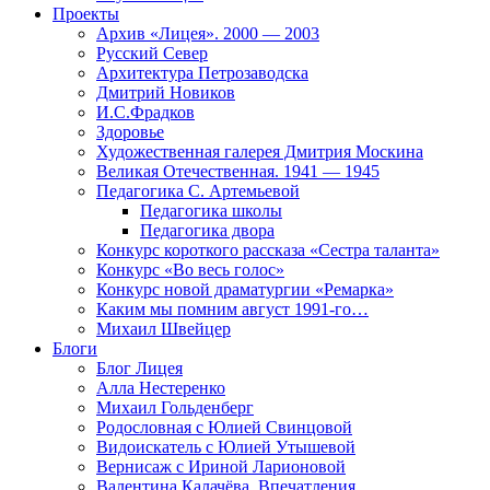
Проекты
Архив «Лицея». 2000 — 2003
Русский Север
Архитектура Петрозаводска
Дмитрий Новиков
И.С.Фрадков
Здоровье
Художественная галерея Дмитрия Москина
Великая Отечественная. 1941 — 1945
Педагогика С. Артемьевой
Педагогика школы
Педагогика двора
Конкурс короткого рассказа «Сестра таланта»
Конкурс «Во весь голос»
Конкурс новой драматургии «Ремарка»
Каким мы помним август 1991-го…
Михаил Швейцер
Блоги
Блог Лицея
Алла Нестеренко
Михаил Гольденберг
Родословная с Юлией Свинцовой
Видоискатель с Юлией Утышевой
Вернисаж с Ириной Ларионовой
Валентина Калачёва. Впечатления