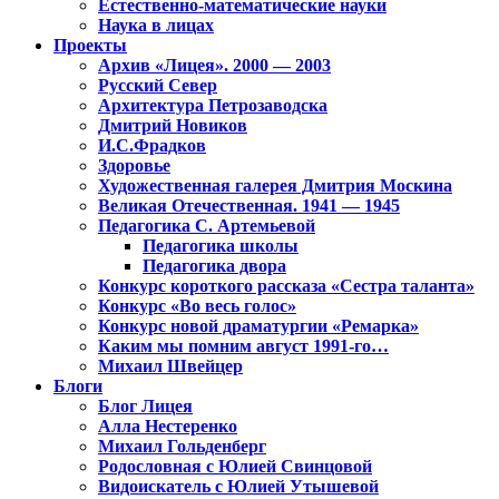
Естественно-математические науки
Наука в лицах
Проекты
Архив «Лицея». 2000 — 2003
Русский Север
Архитектура Петрозаводска
Дмитрий Новиков
И.С.Фрадков
Здоровье
Художественная галерея Дмитрия Москина
Великая Отечественная. 1941 — 1945
Педагогика С. Артемьевой
Педагогика школы
Педагогика двора
Конкурс короткого рассказа «Сестра таланта»
Конкурс «Во весь голос»
Конкурс новой драматургии «Ремарка»
Каким мы помним август 1991-го…
Михаил Швейцер
Блоги
Блог Лицея
Алла Нестеренко
Михаил Гольденберг
Родословная с Юлией Свинцовой
Видоискатель с Юлией Утышевой