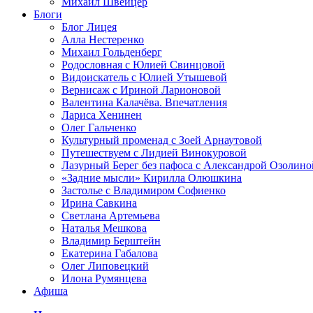
Михаил Швейцер
Блоги
Блог Лицея
Алла Нестеренко
Михаил Гольденберг
Родословная с Юлией Свинцовой
Видоискатель с Юлией Утышевой
Вернисаж с Ириной Ларионовой
Валентина Калачёва. Впечатления
Лариса Хенинен
Олег Гальченко
Культурный променад с Зоей Арнаутовой
Путешествуем с Лидией Винокуровой
Лазурный Берег без пафоса с Александрой Озолино
«Задние мысли» Кирилла Олюшкина
Застолье с Владимиром Софиенко
Ирина Савкина
Светлана Артемьева
Наталья Мешкова
Владимир Берштейн
Екатерина Габалова
Олег Липовецкий
Илона Румянцева
Афиша