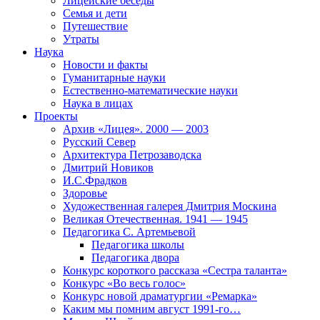
Лицейские беседы
Семья и дети
Путешествие
Утраты
Наука
Новости и факты
Гуманитарные науки
Естественно-математические науки
Наука в лицах
Проекты
Архив «Лицея». 2000 — 2003
Русский Север
Архитектура Петрозаводска
Дмитрий Новиков
И.С.Фрадков
Здоровье
Художественная галерея Дмитрия Москина
Великая Отечественная. 1941 — 1945
Педагогика С. Артемьевой
Педагогика школы
Педагогика двора
Конкурс короткого рассказа «Сестра таланта»
Конкурс «Во весь голос»
Конкурс новой драматургии «Ремарка»
Каким мы помним август 1991-го…