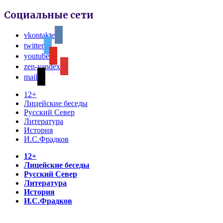
Социальные сети
vkontakte
twitter
youtube
zen-yandex
mail
12+
Лицейские беседы
Русский Север
Литература
История
И.С.Фрадков
12+
Лицейские беседы
Русский Север
Литература
История
И.С.Фрадков