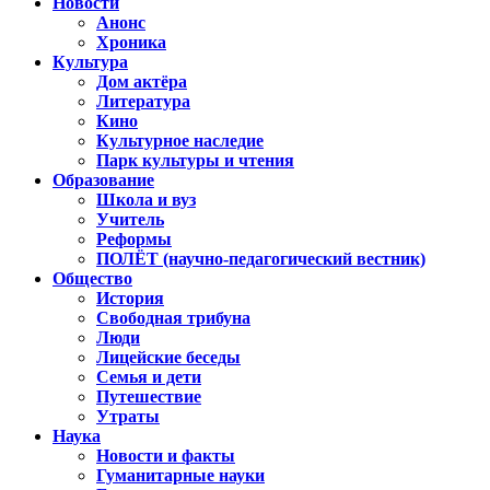
Новости
Анонс
Хроника
Культура
Дом актёра
Литература
Кино
Культурное наследие
Парк культуры и чтения
Образование
Школа и вуз
Учитель
Реформы
ПОЛЁТ (научно-педагогический вестник)
Общество
История
Свободная трибуна
Люди
Лицейские беседы
Семья и дети
Путешествие
Утраты
Наука
Новости и факты
Гуманитарные науки