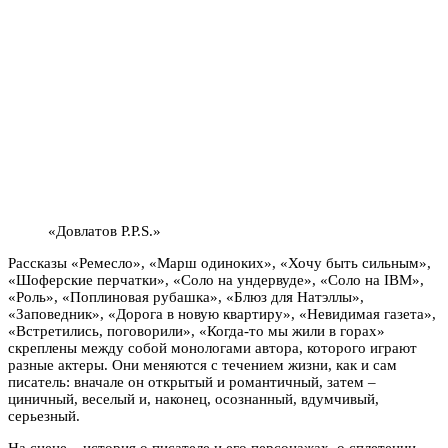
«Довлатов P.P.S.»
Рассказы «Ремесло», «Марш одиноких», «Хочу быть сильным»,
«Шоферские перчатки», «Соло на ундервуде», «Соло на IBM»,
«Роль», «Поплиновая рубашка», «Блюз для Натэллы»,
«Заповедник», «Дорога в новую квартиру», «Невидимая газета»,
«Встретились, поговорили», «Когда-то мы жили в горах»
скреплены между собой монологами автора, которого играют
разные актеры. Они меняются с течением жизни, как и сам
писатель: вначале он открытый и романтичный, затем –
циничный, веселый и, наконец, осознанный, вдумчивый,
серьезный.
На сцене – история о писателе и его персонажах, о сплетении