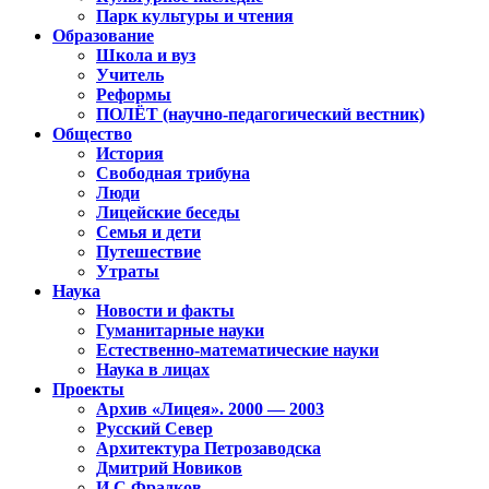
Парк культуры и чтения
Образование
Школа и вуз
Учитель
Реформы
ПОЛЁТ (научно-педагогический вестник)
Общество
История
Свободная трибуна
Люди
Лицейские беседы
Семья и дети
Путешествие
Утраты
Наука
Новости и факты
Гуманитарные науки
Естественно-математические науки
Наука в лицах
Проекты
Архив «Лицея». 2000 — 2003
Русский Север
Архитектура Петрозаводска
Дмитрий Новиков
И.С.Фрадков