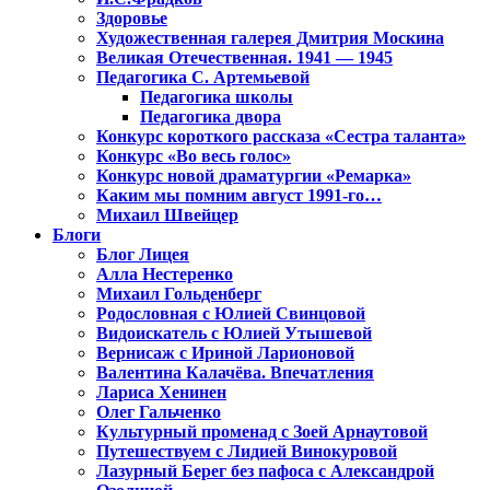
Здоровье
Художественная галерея Дмитрия Москина
Великая Отечественная. 1941 — 1945
Педагогика С. Артемьевой
Педагогика школы
Педагогика двора
Конкурс короткого рассказа «Сестра таланта»
Конкурс «Во весь голос»
Конкурс новой драматургии «Ремарка»
Каким мы помним август 1991-го…
Михаил Швейцер
Блоги
Блог Лицея
Алла Нестеренко
Михаил Гольденберг
Родословная с Юлией Свинцовой
Видоискатель с Юлией Утышевой
Вернисаж с Ириной Ларионовой
Валентина Калачёва. Впечатления
Лариса Хенинен
Олег Гальченко
Культурный променад с Зоей Арнаутовой
Путешествуем с Лидией Винокуровой
Лазурный Берег без пафоса с Александрой