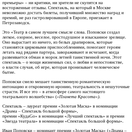
премьеры» – ни критики, ни зрители не скупятся на
восторженные отзывы. Спектакль, на который в Москве
невозможно достать билеты, получивший множество наград и
премий, не раз гастролировавший в Европе, приезжает в
Петрозаводск.
Это «Театр в самом лучшем смысле слова. Поповски создал
легкое, озорное, веселое, простодушное и изысканное зрелище.
Оно вырастает из ничего, из белых драпировок, которые
становятся цирковыми приспособлениями, помогают героям
летать над рядами партера, завораживают и исчезают, когда
развеивается обман и морок летней таинственной ночи. Этот
спектакль – о мощи жизненных сил, о любви и непостоянстве,
о власти случая, об игре, которая пронизывает человеческое
бытие.
Поповски смело мешает таинственную романтическую
интонацию и откровенную иронию, театральность и нешуточные
страсти. И все это – в атмосфере самого настоящего
театрального волшебства» (
«Планета Красота»).
Спектакль – лауреат премии «Золотая Маска» в номинации
«Драма – Спектакль большой формы»,
премии «КудаGo» в номинации «Лучший спектакль» и премии
«Звезда театрала» в номинации «Спектакль большой формы».
Иван Поповски – номинант премии «Золотая Маска» («Драма –