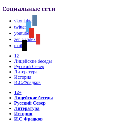
Социальные сети
vkontakte
twitter
youtube
zen-yandex
mail
12+
Лицейские беседы
Русский Север
Литература
История
И.С.Фрадков
12+
Лицейские беседы
Русский Север
Литература
История
И.С.Фрадков