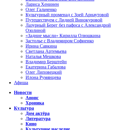
Лариса Хенинен
Олег Гальченко
Культурный променад с Зоей Арнаутовой
Путешествуем с Лидией Винокуровой
Лазурный Берег без пафоса с Александрой
Озолиной
«Задние мысли» Кирилла Олюшкина
Застолье с Владимиром Софиенко
Ирина Савкина
Светлана Артемьева
Наталья Мешкова
Владимир Берштейн
Екатерина Габалова
Олег Липовецкий
Илона Румянцева
Афиша
Новости
Анонс
Хроника
Культура
Дом актёра
Литература
Кино
Культурное наследие