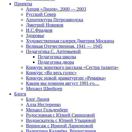
Проекты
Архив «Лицея». 2000 — 2003
Русский Север
Архитектура Петрозаводска
Дмитрий Новиков
И.С.Фрадков
Здоровье
Художественная галерея Дмитрия Москина
Великая Отечественная. 1941 — 1945
Педагогика С. Артемьевой
Педагогика школы
Педагогика двора
Конкурс короткого рассказа «Сестра таланта»
Конкурс «Во весь голос»
Конкурс новой драматургии «Ремарка»
Каким мы помним август 1991-го…
Михаил Швейцер
Блоги
Блог Лицея
Алла Нестеренко
Михаил Гольденберг
Родословная с Юлией Свинцовой
Видоискатель с Юлией Утышевой
Вернисаж с Ириной Ларионовой
Валентина Калачёва. Впечатления