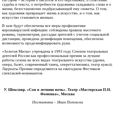
судьбы и текста, о потребности художника складывать слова и о
жизни, безостановочно подбрасывающей ему сюжеты. О том,
как художник превращает жизнь в искусство, и о том, как
искусство становится жизнью.
В зале будут обеспечены все меры профилактики
коронавирусной инфекции: соблюдены правила масочного
режима, термометрия, рассадки зрителей с учетом социальной
дистанции, проведена дезинфекция помещения, обеспечена
возможность продезинфицировать руки.
«Золотая Маска» учреждена в 1993 году Союзом театральных
деятелей России как профессиональная премия за лучшие
работы сезона во всех видах театрального искусства (драма,
опера, балет, современный танец, оперетта/мюзикл, театр кукол).
Лауреаты Премии определяются на ежегодном Фестивале
спектаклей-номинантов.
У. Шекспир. «Сон в летнюю ночь». Театр «Мастерская П.Н.
Фоменко», Москва
Постановка – Иван Поповски