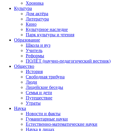
Хроника
Культура
Дом актёра
Литература
Кино
Культурное наследие
Парк культуры и чтения
Образование
Школа и вуз
Учитель
Реформы
ПОЛЁТ (научно-педагогический вестник)
Общество
История
Свободная трибуна
Люди
Лицейские беседы
Семья и дети
Путешествие
Утраты
Наука
Новости и факты
Гуманитарные науки
Естественно-математические науки
Наука в лицах