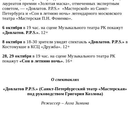
лауреатов премии «Золотая маска», отмеченных экспертным
советом, — «Довлатов. P.P.S.» «Мастерской» из Санкт-
Петербурга и «Сон в летнюю ночь»
легендарного московского
театра «Мастерская П.Н. Фоменко».
6 октября
в 19 час. на сцене Музыкального театра РК покажут
«Довлатов. P.P.S.».
12+
8 октября
в 18-30 зрители увидят спектакль
«Довлатов. P.P.S.»
в
Костомукше в
КСЦ «Дружба». 12+
28, 29 октября
в 19 час. на сцене Музыкального театра РК
покажут
«Сон в летнюю ночь».
16+
О спектаклях
«Довлатов P.P.S.» (Санкт-Петербургский театр «Мастерская»
под руководством Григория Козлова)
Режиссер – Алла Зимина