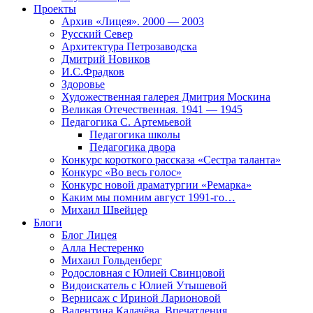
Проекты
Архив «Лицея». 2000 — 2003
Русский Север
Архитектура Петрозаводска
Дмитрий Новиков
И.С.Фрадков
Здоровье
Художественная галерея Дмитрия Москина
Великая Отечественная. 1941 — 1945
Педагогика С. Артемьевой
Педагогика школы
Педагогика двора
Конкурс короткого рассказа «Сестра таланта»
Конкурс «Во весь голос»
Конкурс новой драматургии «Ремарка»
Каким мы помним август 1991-го…
Михаил Швейцер
Блоги
Блог Лицея
Алла Нестеренко
Михаил Гольденберг
Родословная с Юлией Свинцовой
Видоискатель с Юлией Утышевой
Вернисаж с Ириной Ларионовой
Валентина Калачёва. Впечатления