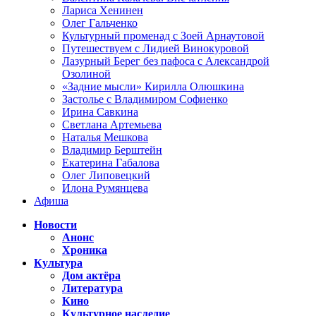
Лариса Хенинен
Олег Гальченко
Культурный променад с Зоей Арнаутовой
Путешествуем с Лидией Винокуровой
Лазурный Берег без пафоса с Александрой
Озолиной
«Задние мысли» Кирилла Олюшкина
Застолье с Владимиром Софиенко
Ирина Савкина
Светлана Артемьева
Наталья Мешкова
Владимир Берштейн
Екатерина Габалова
Олег Липовецкий
Илона Румянцева
Афиша
Новости
Анонс
Хроника
Культура
Дом актёра
Литература
Кино
Культурное наследие