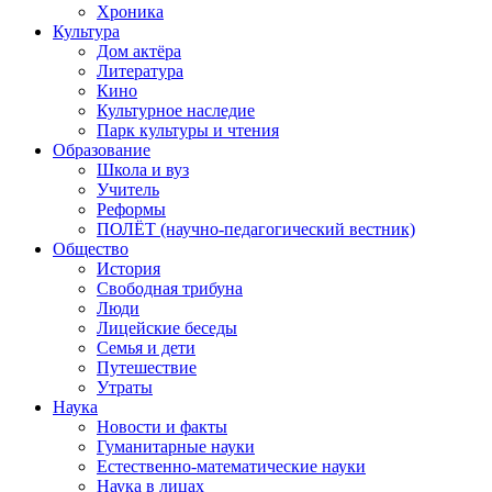
Хроника
Культура
Дом актёра
Литература
Кино
Культурное наследие
Парк культуры и чтения
Образование
Школа и вуз
Учитель
Реформы
ПОЛЁТ (научно-педагогический вестник)
Общество
История
Свободная трибуна
Люди
Лицейские беседы
Семья и дети
Путешествие
Утраты
Наука
Новости и факты
Гуманитарные науки
Естественно-математические науки
Наука в лицах