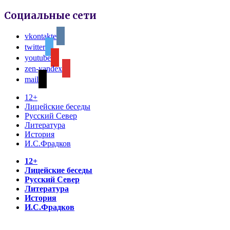
Социальные сети
vkontakte
twitter
youtube
zen-yandex
mail
12+
Лицейские беседы
Русский Север
Литература
История
И.С.Фрадков
12+
Лицейские беседы
Русский Север
Литература
История
И.С.Фрадков