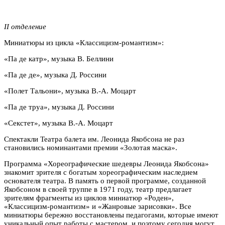
II отделение
Миниатюры из цикла «Классицизм-романтизм»:
«Па де катр», музыка В. Беллини
«Па де де», музыка Д. Россини
«Полет Тальони», музыка В.-А. Моцарт
«Па де труа», музыка Д. Россини
«Секстет», музыка В.-А. Моцарт
Спектакли Театра балета им. Леонида Якобсона не раз
становились номинантами премии «Золотая маска».
Программа «Хореографические шедевры Леонида Якобсона»
знакомит зрителя с богатым хореографическим наследием
основателя театра. В память о первой программе, созданной
Якобсоном в своей труппе в 1971 году, театр предлагает
зрителям фрагменты из циклов миниатюр «Роден»,
«Классицизм-романтизм» и «Жанровые зарисовки». Все
миниатюры бережно восстановлены педагогами, которые имеют
уникальный опыт работы с мастером, и поэтому сегодня могут