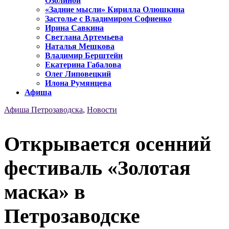
Озолиной
«Задние мысли» Кирилла Олюшкина
Застолье с Владимиром Софиенко
Ирина Савкина
Светлана Артемьева
Наталья Мешкова
Владимир Берштейн
Екатерина Габалова
Олег Липовецкий
Илона Румянцева
Афиша
Афиша Петрозаводска
,
Новости
Открывается осенний
фестиваль «Золотая
маска» в
Петрозаводске