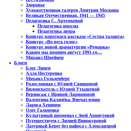
Здоровье
Художественная галерея Дмитрия Москина
Великая Отечественная. 1941 — 1945
Педагогика С. Артемьевой
Педагогика школы
Педагогика двора
Конкурс короткого рассказа «Сестра таланта»
Конкурс «Во весь голос»
Конкурс новой драматургии «Ремарка»
Каким мы помним август 1991-го…
Михаил Швейцер
Блоги
Блог Лицея
Алла Нестеренко
Михаил Гольденберг
Родословная с Юлией Свинцовой
Видоискатель с Юлией Утышевой
Вернисаж с Ириной Ларионовой
Валентина Калачёва. Впечатления
Лариса Хенинен
Олег Гальченко
Культурный променад с Зоей Арнаутовой
Путешествуем с Лидией Винокуровой
Лазурный Берег без пафоса с Александрой