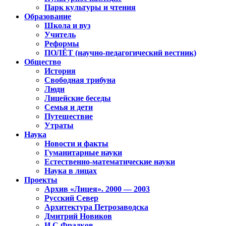
Парк культуры и чтения
Образование
Школа и вуз
Учитель
Реформы
ПОЛЁТ (научно-педагогический вестник)
Общество
История
Свободная трибуна
Люди
Лицейские беседы
Семья и дети
Путешествие
Утраты
Наука
Новости и факты
Гуманитарные науки
Естественно-математические науки
Наука в лицах
Проекты
Архив «Лицея». 2000 — 2003
Русский Север
Архитектура Петрозаводска
Дмитрий Новиков
И.С.Фрадков