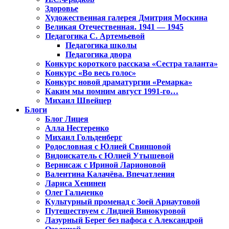
Здоровье
Художественная галерея Дмитрия Москина
Великая Отечественная. 1941 — 1945
Педагогика С. Артемьевой
Педагогика школы
Педагогика двора
Конкурс короткого рассказа «Сестра таланта»
Конкурс «Во весь голос»
Конкурс новой драматургии «Ремарка»
Каким мы помним август 1991-го…
Михаил Швейцер
Блоги
Блог Лицея
Алла Нестеренко
Михаил Гольденберг
Родословная с Юлией Свинцовой
Видоискатель с Юлией Утышевой
Вернисаж с Ириной Ларионовой
Валентина Калачёва. Впечатления
Лариса Хенинен
Олег Гальченко
Культурный променад с Зоей Арнаутовой
Путешествуем с Лидией Винокуровой
Лазурный Берег без пафоса с Александрой