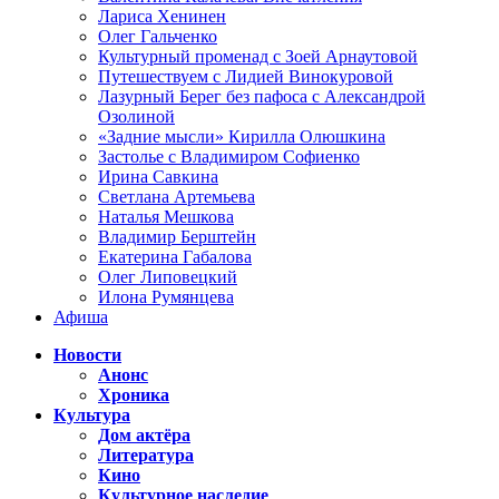
Лариса Хенинен
Олег Гальченко
Культурный променад с Зоей Арнаутовой
Путешествуем с Лидией Винокуровой
Лазурный Берег без пафоса с Александрой
Озолиной
«Задние мысли» Кирилла Олюшкина
Застолье с Владимиром Софиенко
Ирина Савкина
Светлана Артемьева
Наталья Мешкова
Владимир Берштейн
Екатерина Габалова
Олег Липовецкий
Илона Румянцева
Афиша
Новости
Анонс
Хроника
Культура
Дом актёра
Литература
Кино
Культурное наследие