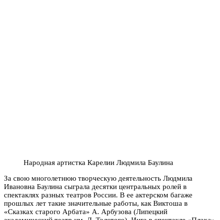
Народная артистка Карелии Людмила Баулина
За свою многолетнюю творческую деятельность Людмила
Ивановна Баулина сыграла десятки центральных ролей в
спектаклях разных театров России. В ее актерском багаже
прошлых лет такие значительные работы, как Виктоша в
«Сказках старого Арбата» А. Арбузова (Липецкий
академический театр им. Л. Толстого), Инга в спектакле «Плаха»