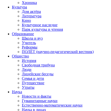
Хроника
Культура
Дом актёра
Литература
Кино
Культурное наследие
Парк культуры и чтения
Образование
Школа и вуз
Учитель
Реформы
ПОЛЁТ (научно-педагогический вестник)
Общество
История
Свободная трибуна
Люди
Лицейские беседы
Семья и дети
Путешествие
Утраты
Наука
Новости и факты
Гуманитарные науки
Естественно-математические науки
Наука в лицах