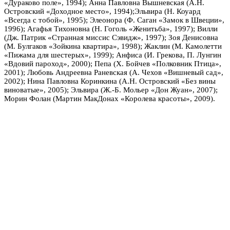
«Дураково поле», 1994); Анна Павловна Вышневская (А.Н.
Островский «Доходное место», 1994);Эльвира (Н. Коуард
«Всегда с тобой», 1995); Элеонора (Ф. Саган «Замок в Швеции»,
1996); Агафья Тихоновна (Н. Гоголь «Женитьба», 1997); Вилли
(Дж. Патрик «Странная миссис Сэвидж», 1997); Зоя Денисовна
(М. Булгаков «Зойкина квартира», 1998); Жаклин (М. Камолетти
«Пижама для шестерых», 1999); Анфиса (И. Грекова, П. Лунгин
«Вдовий пароход», 2000); Пепа (Х. Бойчев «Полковник Птица»,
2001); Любовь Андреевна Раневская (А. Чехов «Вишневый сад»,
2002); Нина Павловна Коринкина (А.Н. Островский «Без вины
виноватые», 2005); Эльвира (Ж.-Б. Мольер «Дон Жуан», 2007);
Морин Фолан (Мартин МакДонах «Королева красоты», 2009).