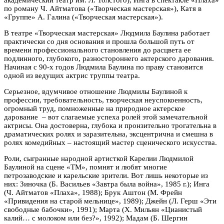
по роману Ч. Айтматова («Творческая мастерская»), Катя в
«Группе» А. Галина («Творческая мастерская»).
В театре «Творческая мастерская» Людмила Баулина работает
практически со дня основания и прошла большой путь от
времени профессионального становления до расцвета ее
подлинного, глубокого, разностороннего актерского дарования.
Начиная с 90-х годов Людмила Баулина по праву становится
одной из ведущих актрис труппы театра.
Серьезное, вдумчивое отношение Людмилы Баулиной к
профессии, требовательность, творческая неуспокоенность,
огромный труд, помноженные на природное актерское
дарование – вот слагаемые успеха ролей этой замечательной
актрисы. Она достоверна, глубока и пронзительно трогательна в
драматических ролях и заразительна, эксцентрична и смешна в
ролях комедийных – настоящий мастер сценического искусства.
Роли, сыгранные народной артисткой Карелии Людмилой
Баулиной на сцене «ТМ», помнят и любят многие
петрозаводские и карельские зрители. Вот лишь некоторые из
них: Зиночка (Б. Васильев «Завтра была война», 1985 г.); Инга
(Ч. Айтматов «Плаха», 1988); Брук Аштон (М. Фрейн
«Привидения на старой мельнице», 1989); Джейн (Л. Герш «Эти
свободные бабочки», 1991); Марта (Х. Мильян «Цианистый
калий… с молоком или без?», 1992); Мадам (Б. Шергин