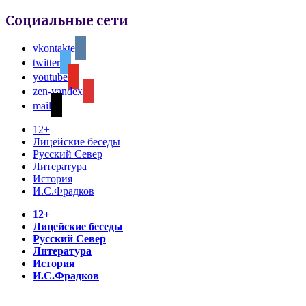
Социальные сети
vkontakte
twitter
youtube
zen-yandex
mail
12+
Лицейские беседы
Русский Север
Литература
История
И.С.Фрадков
12+
Лицейские беседы
Русский Север
Литература
История
И.С.Фрадков