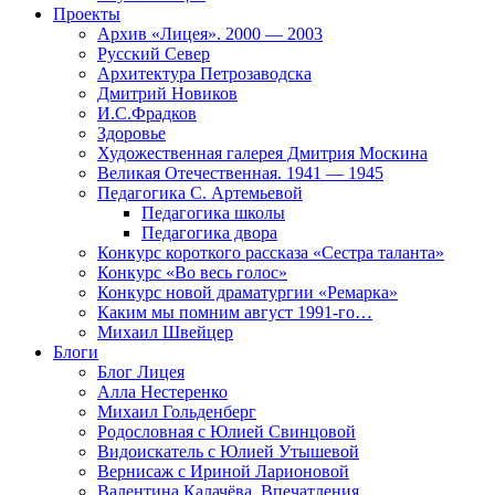
Проекты
Архив «Лицея». 2000 — 2003
Русский Север
Архитектура Петрозаводска
Дмитрий Новиков
И.С.Фрадков
Здоровье
Художественная галерея Дмитрия Москина
Великая Отечественная. 1941 — 1945
Педагогика С. Артемьевой
Педагогика школы
Педагогика двора
Конкурс короткого рассказа «Сестра таланта»
Конкурс «Во весь голос»
Конкурс новой драматургии «Ремарка»
Каким мы помним август 1991-го…
Михаил Швейцер
Блоги
Блог Лицея
Алла Нестеренко
Михаил Гольденберг
Родословная с Юлией Свинцовой
Видоискатель с Юлией Утышевой
Вернисаж с Ириной Ларионовой
Валентина Калачёва. Впечатления