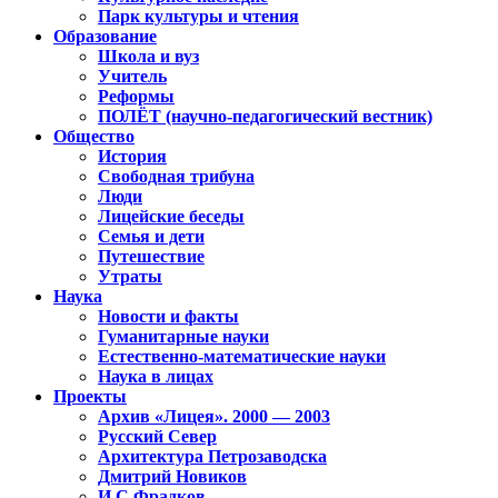
Парк культуры и чтения
Образование
Школа и вуз
Учитель
Реформы
ПОЛЁТ (научно-педагогический вестник)
Общество
История
Свободная трибуна
Люди
Лицейские беседы
Семья и дети
Путешествие
Утраты
Наука
Новости и факты
Гуманитарные науки
Естественно-математические науки
Наука в лицах
Проекты
Архив «Лицея». 2000 — 2003
Русский Север
Архитектура Петрозаводска
Дмитрий Новиков
И.С.Фрадков