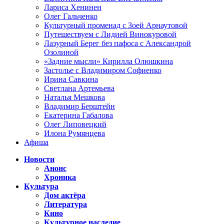
Лариса Хенинен
Олег Гальченко
Культурный променад с Зоей Арнаутовой
Путешествуем с Лидией Винокуровой
Лазурный Берег без пафоса с Александрой
Озолиной
«Задние мысли» Кирилла Олюшкина
Застолье с Владимиром Софиенко
Ирина Савкина
Светлана Артемьева
Наталья Мешкова
Владимир Берштейн
Екатерина Габалова
Олег Липовецкий
Илона Румянцева
Афиша
Новости
Анонс
Хроника
Культура
Дом актёра
Литература
Кино
Культурное наследие