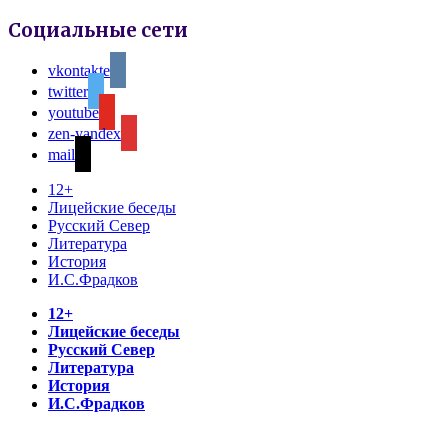
Социальные сети
vkontakte
twitter
youtube
zen-yandex
mail
12+
Лицейские беседы
Русский Север
Литература
История
И.С.Фрадков
12+
Лицейские беседы
Русский Север
Литература
История
И.С.Фрадков