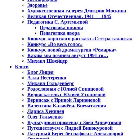
Здоровье
Художественная галерея Дмитрия Москина
Великая Отечественная. 1941 — 1945
Педагогика С. Артемьевой
Педагогика школы
Педагогика двора
Конкурс короткого рассказа «Сестра таланта»
Конкурс «Во весь голос»
Конкурс новой драматургии «Ремарка»
Каким мы помним август 1991-го…
Михаил Швейцер
Блоги
Блог Лицея
Алла Нестеренко
Михаил Гольденберг
Родословная с Юлией Свинцовой
Видоискатель с Юлией Утышевой
Вернисаж с Ириной Ларионовой
Валентина Калачёва. Впечатления
Лариса Хенинен
Олег Гальченко
Культурный променад с Зоей Арнаутовой
Путешествуем с Лидией Винокуровой
Лазурный Берег без пафоса с Александрой