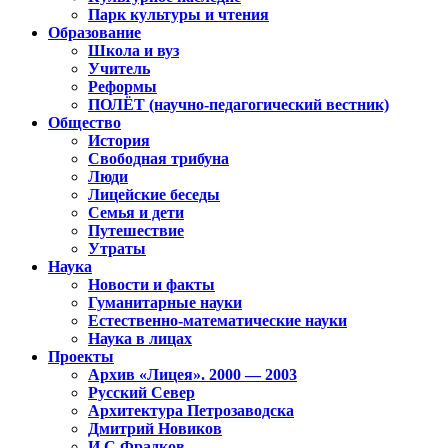
Парк культуры и чтения
Образование
Школа и вуз
Учитель
Реформы
ПОЛЁТ (научно-педагогический вестник)
Общество
История
Свободная трибуна
Люди
Лицейские беседы
Семья и дети
Путешествие
Утраты
Наука
Новости и факты
Гуманитарные науки
Естественно-математические науки
Наука в лицах
Проекты
Архив «Лицея». 2000 — 2003
Русский Север
Архитектура Петрозаводска
Дмитрий Новиков
И.С.Фрадков