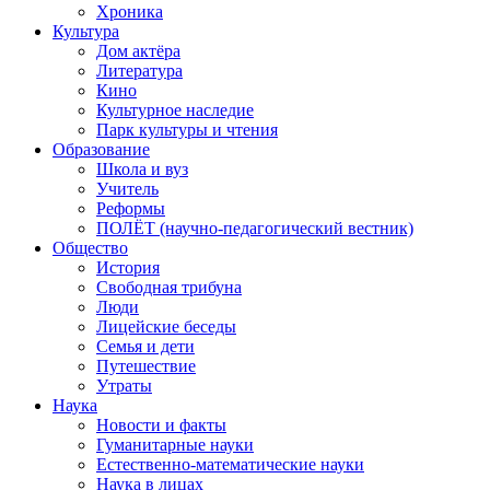
Хроника
Культура
Дом актёра
Литература
Кино
Культурное наследие
Парк культуры и чтения
Образование
Школа и вуз
Учитель
Реформы
ПОЛЁТ (научно-педагогический вестник)
Общество
История
Свободная трибуна
Люди
Лицейские беседы
Семья и дети
Путешествие
Утраты
Наука
Новости и факты
Гуманитарные науки
Естественно-математические науки
Наука в лицах