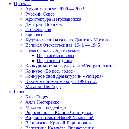
Проекты
Архив «Лицея». 2000 — 2003
Русский Север
Архитектура Петрозаводска
Дмитрий Новиков
И.С.Фрадков
Здоровье
Художественная галерея Дмитрия Москина
Великая Отечественная. 1941 — 1945
Педагогика С. Артемьевой
Педагогика школы
Педагогика двора
Конкурс короткого рассказа «Сестра таланта»
Конкурс «Во весь голос»
Конкурс новой драматургии «Ремарка»
Каким мы помним август 1991-го…
Михаил Швейцер
Блоги
Блог Лицея
Алла Нестеренко
Михаил Гольденберг
Родословная с Юлией Свинцовой
Видоискатель с Юлией Утышевой
Вернисаж с Ириной Ларионовой
Валентина Калачёва. Впечатления