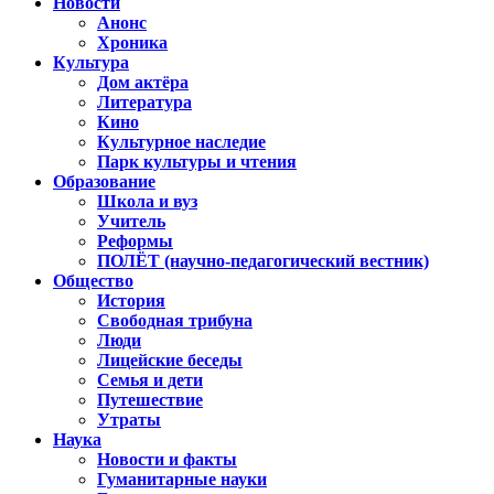
Новости
Анонс
Хроника
Культура
Дом актёра
Литература
Кино
Культурное наследие
Парк культуры и чтения
Образование
Школа и вуз
Учитель
Реформы
ПОЛЁТ (научно-педагогический вестник)
Общество
История
Свободная трибуна
Люди
Лицейские беседы
Семья и дети
Путешествие
Утраты
Наука
Новости и факты
Гуманитарные науки