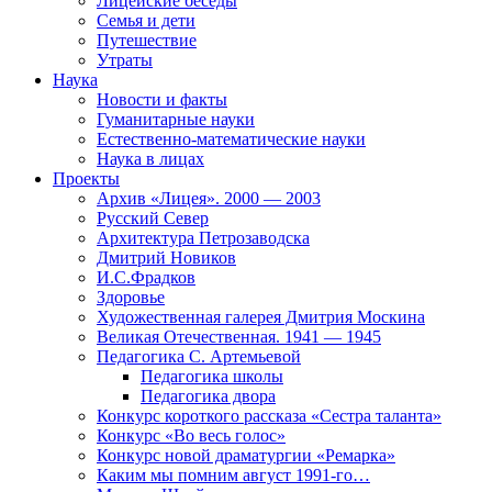
Лицейские беседы
Семья и дети
Путешествие
Утраты
Наука
Новости и факты
Гуманитарные науки
Естественно-математические науки
Наука в лицах
Проекты
Архив «Лицея». 2000 — 2003
Русский Север
Архитектура Петрозаводска
Дмитрий Новиков
И.С.Фрадков
Здоровье
Художественная галерея Дмитрия Москина
Великая Отечественная. 1941 — 1945
Педагогика С. Артемьевой
Педагогика школы
Педагогика двора
Конкурс короткого рассказа «Сестра таланта»
Конкурс «Во весь голос»
Конкурс новой драматургии «Ремарка»
Каким мы помним август 1991-го…