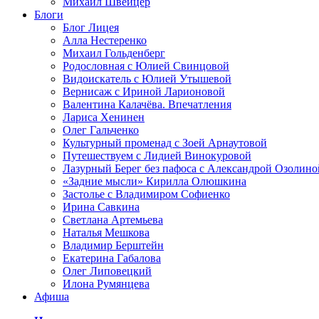
Михаил Швейцер
Блоги
Блог Лицея
Алла Нестеренко
Михаил Гольденберг
Родословная с Юлией Свинцовой
Видоискатель с Юлией Утышевой
Вернисаж с Ириной Ларионовой
Валентина Калачёва. Впечатления
Лариса Хенинен
Олег Гальченко
Культурный променад с Зоей Арнаутовой
Путешествуем с Лидией Винокуровой
Лазурный Берег без пафоса с Александрой Озолино
«Задние мысли» Кирилла Олюшкина
Застолье с Владимиром Софиенко
Ирина Савкина
Светлана Артемьева
Наталья Мешкова
Владимир Берштейн
Екатерина Габалова
Олег Липовецкий
Илона Румянцева
Афиша