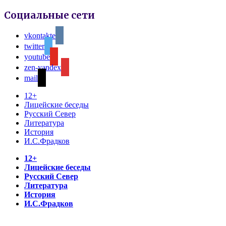
Социальные сети
vkontakte
twitter
youtube
zen-yandex
mail
12+
Лицейские беседы
Русский Север
Литература
История
И.С.Фрадков
12+
Лицейские беседы
Русский Север
Литература
История
И.С.Фрадков