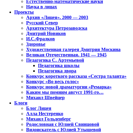
Естественно-математические науки
Наука в лицах
Проекты
Архив «Лицея». 2000 — 2003
Русский Север
Архитектура Петрозаводска
Дмитрий Новиков
И.С.Фрадков
Здоровье
Художественная галерея Дмитрия Москина
Великая Отечественная. 1941 — 1945
Педагогика С. Артемьевой
Педагогика школы
Педагогика двора
Конкурс короткого рассказа «Сестра таланта»
Конкурс «Во весь голос»
Конкурс новой драматургии «Ремарка»
Каким мы помним август 1991-го…
Михаил Швейцер
Блоги
Блог Лицея
Алла Нестеренко
Михаил Гольденберг
Родословная с Юлией Свинцовой
Видоискатель с Юлией Утышевой