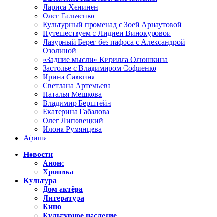
Лариса Хенинен
Олег Гальченко
Культурный променад с Зоей Арнаутовой
Путешествуем с Лидией Винокуровой
Лазурный Берег без пафоса с Александрой
Озолиной
«Задние мысли» Кирилла Олюшкина
Застолье с Владимиром Софиенко
Ирина Савкина
Светлана Артемьева
Наталья Мешкова
Владимир Берштейн
Екатерина Габалова
Олег Липовецкий
Илона Румянцева
Афиша
Новости
Анонс
Хроника
Культура
Дом актёра
Литература
Кино
Культурное наследие