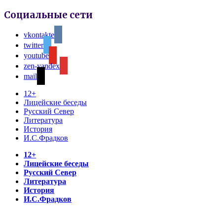
Социальные сети
vkontakte
twitter
youtube
zen-yandex
mail
12+
Лицейские беседы
Русский Север
Литература
История
И.С.Фрадков
12+
Лицейские беседы
Русский Север
Литература
История
И.С.Фрадков