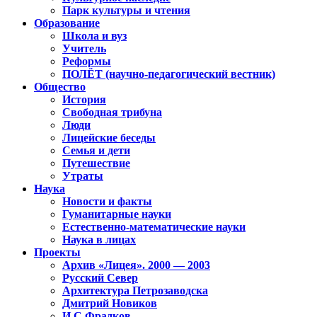
Парк культуры и чтения
Образование
Школа и вуз
Учитель
Реформы
ПОЛЁТ (научно-педагогический вестник)
Общество
История
Свободная трибуна
Люди
Лицейские беседы
Семья и дети
Путешествие
Утраты
Наука
Новости и факты
Гуманитарные науки
Естественно-математические науки
Наука в лицах
Проекты
Архив «Лицея». 2000 — 2003
Русский Север
Архитектура Петрозаводска
Дмитрий Новиков
И.С.Фрадков