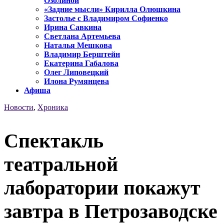
Озолиной
«Задние мысли» Кирилла Олюшкина
Застолье с Владимиром Софиенко
Ирина Савкина
Светлана Артемьева
Наталья Мешкова
Владимир Берштейн
Екатерина Габалова
Олег Липовецкий
Илона Румянцева
Афиша
Новости
,
Хроника
Спектакль
театральной
лаборатории покажут
завтра в Петрозаводске