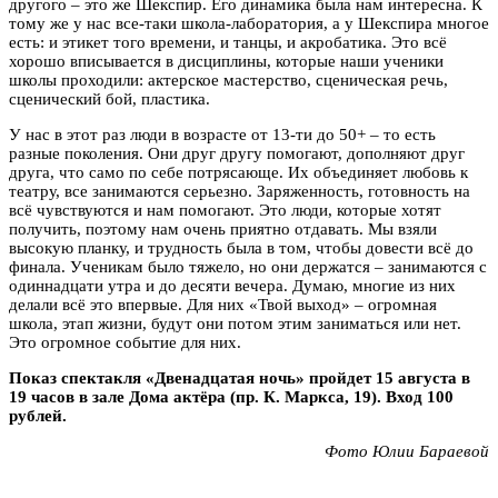
другого – это же Шекспир. Его динамика была нам интересна. К
тому же у нас все-таки школа-лаборатория, а у Шекспира многое
есть: и этикет того времени, и танцы, и акробатика. Это всё
хорошо вписывается в дисциплины, которые наши ученики
школы проходили: актерское мастерство, сценическая речь,
сценический бой, пластика.
У нас в этот раз люди в возрасте от 13-ти до 50+ – то есть
разные поколения. Они друг другу помогают, дополняют друг
друга, что само по себе потрясающе. Их объединяет любовь к
театру, все занимаются серьезно. Заряженность, готовность на
всё чувствуются и нам помогают. Это люди, которые хотят
получить, поэтому нам очень приятно отдавать. Мы взяли
высокую планку, и трудность была в том, чтобы довести всё до
финала. Ученикам было тяжело, но они держатся – занимаются с
одиннадцати утра и до десяти вечера. Думаю, многие из них
делали всё это впервые. Для них «Твой выход» – огромная
школа, этап жизни, будут они потом этим заниматься или нет.
Это огромное событие для них.
Показ спектакля «Двенадцатая ночь» пройдет 15 августа в
19 часов в зале Дома актёра (пр. К. Маркса, 19). Вход 100
рублей.
Фото Юлии Бараевой