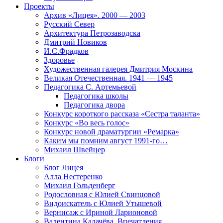
Проекты
Архив «Лицея». 2000 — 2003
Русский Север
Архитектура Петрозаводска
Дмитрий Новиков
И.С.Фрадков
Здоровье
Художественная галерея Дмитрия Москина
Великая Отечественная. 1941 — 1945
Педагогика С. Артемьевой
Педагогика школы
Педагогика двора
Конкурс короткого рассказа «Сестра таланта»
Конкурс «Во весь голос»
Конкурс новой драматургии «Ремарка»
Каким мы помним август 1991-го…
Михаил Швейцер
Блоги
Блог Лицея
Алла Нестеренко
Михаил Гольденберг
Родословная с Юлией Свинцовой
Видоискатель с Юлией Утышевой
Вернисаж с Ириной Ларионовой
Валентина Калачёва. Впечатления