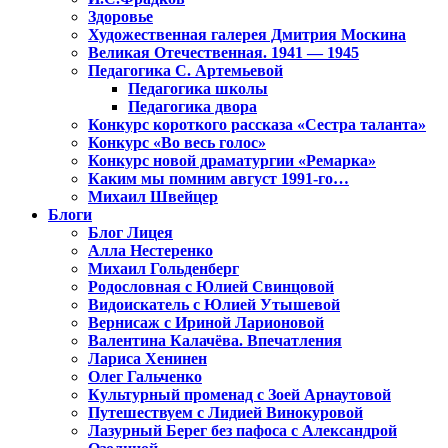
Здоровье
Художественная галерея Дмитрия Москина
Великая Отечественная. 1941 — 1945
Педагогика С. Артемьевой
Педагогика школы
Педагогика двора
Конкурс короткого рассказа «Сестра таланта»
Конкурс «Во весь голос»
Конкурс новой драматургии «Ремарка»
Каким мы помним август 1991-го…
Михаил Швейцер
Блоги
Блог Лицея
Алла Нестеренко
Михаил Гольденберг
Родословная с Юлией Свинцовой
Видоискатель с Юлией Утышевой
Вернисаж с Ириной Ларионовой
Валентина Калачёва. Впечатления
Лариса Хенинен
Олег Гальченко
Культурный променад с Зоей Арнаутовой
Путешествуем с Лидией Винокуровой
Лазурный Берег без пафоса с Александрой