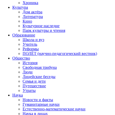
Хроника
Культура
Дом актёра
Литература
Кино
Культурное наследие
Парк культуры и чтения
Образование
Школа и вуз
Учитель
Реформы
ПОЛЁТ (научно-педагогический вестник)
Общество
История
Свободная трибуна
Люди
Лицейские беседы
Семья и дети
Путешествие
Утраты
Наука
Новости и факты
Гуманитарные науки
Естественно-математические науки
Наука в лицах