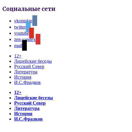
Социальные сети
vkontakte
twitter
youtube
zen-yandex
mail
12+
Лицейские беседы
Русский Север
Литература
История
И.С.Фрадков
12+
Лицейские беседы
Русский Север
Литература
История
И.С.Фрадков