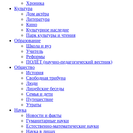
Хроника
Культура
Дом актёра
Литература
Кино
Культурное наследие
Парк культуры и чтения
Образование
Школа и вуз
Учитель
Реформы
ПОЛЁТ (научно-педагогический вестник)
Общество
История
Свободная трибуна
Люди
Лицейские беседы
Семья и дети
Путешествие
Утраты
Наука
Новости и факты
Гуманитарные науки
Естественно-математические науки
Наука в лицах