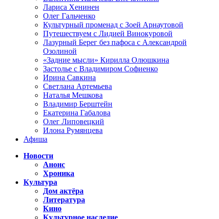
Лариса Хенинен
Олег Гальченко
Культурный променад с Зоей Арнаутовой
Путешествуем с Лидией Винокуровой
Лазурный Берег без пафоса с Александрой
Озолиной
«Задние мысли» Кирилла Олюшкина
Застолье с Владимиром Софиенко
Ирина Савкина
Светлана Артемьева
Наталья Мешкова
Владимир Берштейн
Екатерина Габалова
Олег Липовецкий
Илона Румянцева
Афиша
Новости
Анонс
Хроника
Культура
Дом актёра
Литература
Кино
Культурное наследие