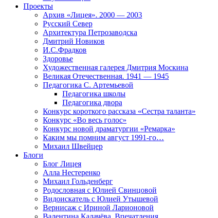
Проекты
Архив «Лицея». 2000 — 2003
Русский Север
Архитектура Петрозаводска
Дмитрий Новиков
И.С.Фрадков
Здоровье
Художественная галерея Дмитрия Москина
Великая Отечественная. 1941 — 1945
Педагогика С. Артемьевой
Педагогика школы
Педагогика двора
Конкурс короткого рассказа «Сестра таланта»
Конкурс «Во весь голос»
Конкурс новой драматургии «Ремарка»
Каким мы помним август 1991-го…
Михаил Швейцер
Блоги
Блог Лицея
Алла Нестеренко
Михаил Гольденберг
Родословная с Юлией Свинцовой
Видоискатель с Юлией Утышевой
Вернисаж с Ириной Ларионовой
Валентина Калачёва. Впечатления