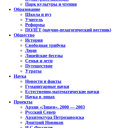
Парк культуры и чтения
Образование
Школа и вуз
Учитель
Реформы
ПОЛЁТ (научно-педагогический вестник)
Общество
История
Свободная трибуна
Люди
Лицейские беседы
Семья и дети
Путешествие
Утраты
Наука
Новости и факты
Гуманитарные науки
Естественно-математические науки
Наука в лицах
Проекты
Архив «Лицея». 2000 — 2003
Русский Север
Архитектура Петрозаводска
Дмитрий Новиков
И.С.Фрадков