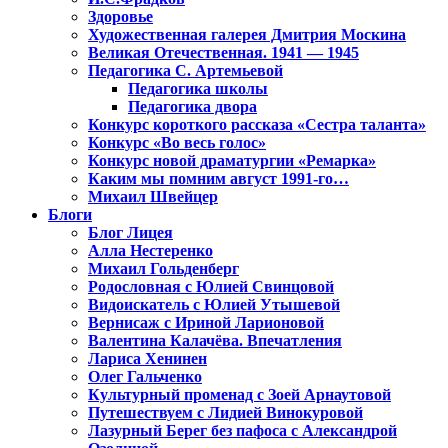
Здоровье
Художественная галерея Дмитрия Москина
Великая Отечественная. 1941 — 1945
Педагогика С. Артемьевой
Педагогика школы
Педагогика двора
Конкурс короткого рассказа «Сестра таланта»
Конкурс «Во весь голос»
Конкурс новой драматургии «Ремарка»
Каким мы помним август 1991-го…
Михаил Швейцер
Блоги
Блог Лицея
Алла Нестеренко
Михаил Гольденберг
Родословная с Юлией Свинцовой
Видоискатель с Юлией Утышевой
Вернисаж с Ириной Ларионовой
Валентина Калачёва. Впечатления
Лариса Хенинен
Олег Гальченко
Культурный променад с Зоей Арнаутовой
Путешествуем с Лидией Винокуровой
Лазурный Берег без пафоса с Александрой