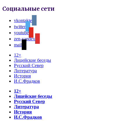
Социальные сети
vkontakte
twitter
youtube
zen-yandex
mail
12+
Лицейские беседы
Русский Север
Литература
История
И.С.Фрадков
12+
Лицейские беседы
Русский Север
Литература
История
И.С.Фрадков