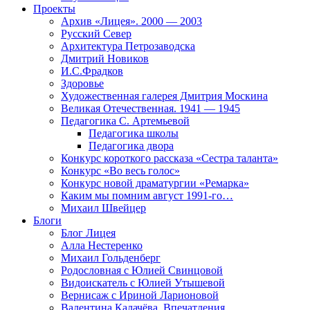
Проекты
Архив «Лицея». 2000 — 2003
Русский Север
Архитектура Петрозаводска
Дмитрий Новиков
И.С.Фрадков
Здоровье
Художественная галерея Дмитрия Москина
Великая Отечественная. 1941 — 1945
Педагогика С. Артемьевой
Педагогика школы
Педагогика двора
Конкурс короткого рассказа «Сестра таланта»
Конкурс «Во весь голос»
Конкурс новой драматургии «Ремарка»
Каким мы помним август 1991-го…
Михаил Швейцер
Блоги
Блог Лицея
Алла Нестеренко
Михаил Гольденберг
Родословная с Юлией Свинцовой
Видоискатель с Юлией Утышевой
Вернисаж с Ириной Ларионовой
Валентина Калачёва. Впечатления