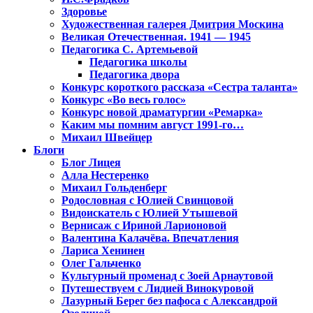
Здоровье
Художественная галерея Дмитрия Москина
Великая Отечественная. 1941 — 1945
Педагогика С. Артемьевой
Педагогика школы
Педагогика двора
Конкурс короткого рассказа «Сестра таланта»
Конкурс «Во весь голос»
Конкурс новой драматургии «Ремарка»
Каким мы помним август 1991-го…
Михаил Швейцер
Блоги
Блог Лицея
Алла Нестеренко
Михаил Гольденберг
Родословная с Юлией Свинцовой
Видоискатель с Юлией Утышевой
Вернисаж с Ириной Ларионовой
Валентина Калачёва. Впечатления
Лариса Хенинен
Олег Гальченко
Культурный променад с Зоей Арнаутовой
Путешествуем с Лидией Винокуровой
Лазурный Берег без пафоса с Александрой