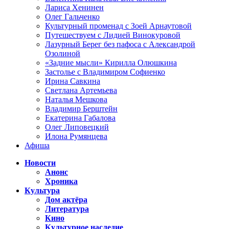
Лариса Хенинен
Олег Гальченко
Культурный променад с Зоей Арнаутовой
Путешествуем с Лидией Винокуровой
Лазурный Берег без пафоса с Александрой
Озолиной
«Задние мысли» Кирилла Олюшкина
Застолье с Владимиром Софиенко
Ирина Савкина
Светлана Артемьева
Наталья Мешкова
Владимир Берштейн
Екатерина Габалова
Олег Липовецкий
Илона Румянцева
Афиша
Новости
Анонс
Хроника
Культура
Дом актёра
Литература
Кино
Культурное наследие