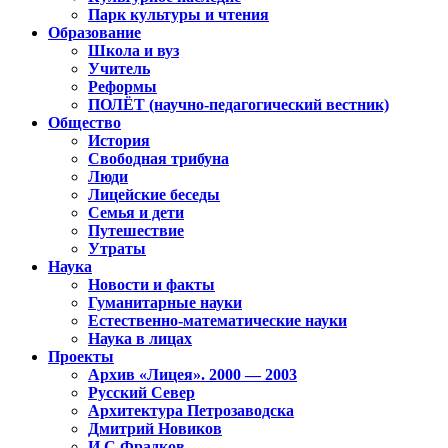
Парк культуры и чтения
Образование
Школа и вуз
Учитель
Реформы
ПОЛЁТ (научно-педагогический вестник)
Общество
История
Свободная трибуна
Люди
Лицейские беседы
Семья и дети
Путешествие
Утраты
Наука
Новости и факты
Гуманитарные науки
Естественно-математические науки
Наука в лицах
Проекты
Архив «Лицея». 2000 — 2003
Русский Север
Архитектура Петрозаводска
Дмитрий Новиков
И.С.Фрадков