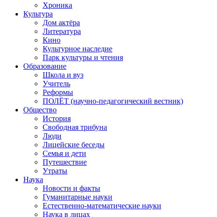
Хроника
Культура
Дом актёра
Литература
Кино
Культурное наследие
Парк культуры и чтения
Образование
Школа и вуз
Учитель
Реформы
ПОЛЁТ (научно-педагогический вестник)
Общество
История
Свободная трибуна
Люди
Лицейские беседы
Семья и дети
Путешествие
Утраты
Наука
Новости и факты
Гуманитарные науки
Естественно-математические науки
Наука в лицах