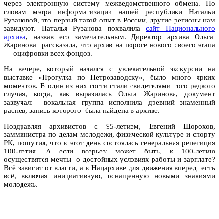
через электронную систему межведомственного обмена. По
словам мэтра информатизации нашей республики Натальи
Рузановой, это первый такой опыт в России, другие регионы нам
завидуют. Наталья Рузанова похвалила
сайт Национального
архива
, назвав его замечательным. Директор архива Ольга
Жаринова рассказала, что архив на пороге нового своего этапа
— оцифровки всех фондов.
На вечере, который начался с увлекательной экскурсии на
выставке «Прогулка по Петрозаводску», было много ярких
моментов. В один из них гости стали свидетелями того редкого
случая, когда, как выразилась Ольга Жаринова, документ
зазвучал: вокальная группа исполнила древний знаменный
распев, запись которого была найдена в архиве.
Поздравляя архивистов с 95-летием, Евгений Шорохов,
замминистра по делам молодежи, физической культуре и спорту
РК, пошутил, что в этот день состоялась генеральная репетиция
100-летия. А если всерьез: может быть, к 100-летию
осуществятся мечты о достойных условиях работы и зарплате?
Всё зависит от власти, а в Нацархиве для движения вперед есть
всё, включая инициативную, оснащенную новыми знаниями
молодежь.