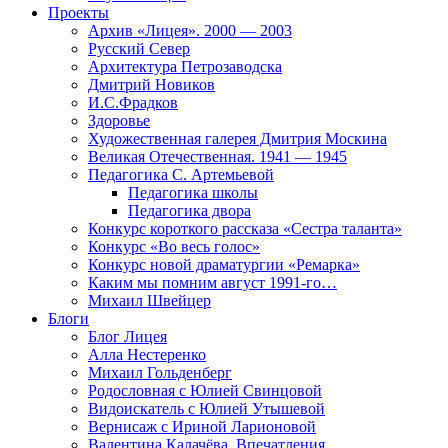
Проекты
Архив «Лицея». 2000 — 2003
Русский Север
Архитектура Петрозаводска
Дмитрий Новиков
И.С.Фрадков
Здоровье
Художественная галерея Дмитрия Москина
Великая Отечественная. 1941 — 1945
Педагогика С. Артемьевой
Педагогика школы
Педагогика двора
Конкурс короткого рассказа «Сестра таланта»
Конкурс «Во весь голос»
Конкурс новой драматургии «Ремарка»
Каким мы помним август 1991-го…
Михаил Швейцер
Блоги
Блог Лицея
Алла Нестеренко
Михаил Гольденберг
Родословная с Юлией Свинцовой
Видоискатель с Юлией Утышевой
Вернисаж с Ириной Ларионовой
Валентина Калачёва. Впечатления