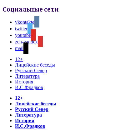
Социальные сети
vkontakte
twitter
youtube
zen-yandex
mail
12+
Лицейские беседы
Русский Север
Литература
История
И.С.Фрадков
12+
Лицейские беседы
Русский Север
Литература
История
И.С.Фрадков