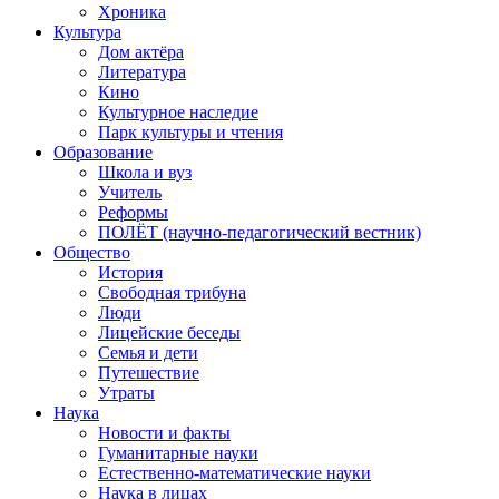
Хроника
Культура
Дом актёра
Литература
Кино
Культурное наследие
Парк культуры и чтения
Образование
Школа и вуз
Учитель
Реформы
ПОЛЁТ (научно-педагогический вестник)
Общество
История
Свободная трибуна
Люди
Лицейские беседы
Семья и дети
Путешествие
Утраты
Наука
Новости и факты
Гуманитарные науки
Естественно-математические науки
Наука в лицах