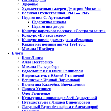
Здоровье
Художественная галерея Дмитрия Москина
Великая Отечественная. 1941 — 1945
Педагогика С. Артемьевой
Педагогика школы
Педагогика двора
Конкурс короткого рассказа «Сестра таланта»
Конкурс «Во весь голос»
Конкурс новой драматургии «Ремарка»
Каким мы помним август 1991-го…
Михаил Швейцер
Блоги
Блог Лицея
Алла Нестеренко
Михаил Гольденберг
Родословная с Юлией Свинцовой
Видоискатель с Юлией Утышевой
Вернисаж с Ириной Ларионовой
Валентина Калачёва. Впечатления
Лариса Хенинен
Олег Гальченко
Культурный променад с Зоей Арнаутовой
Путешествуем с Лидией Винокуровой
Лазурный Берег без пафоса с Александрой