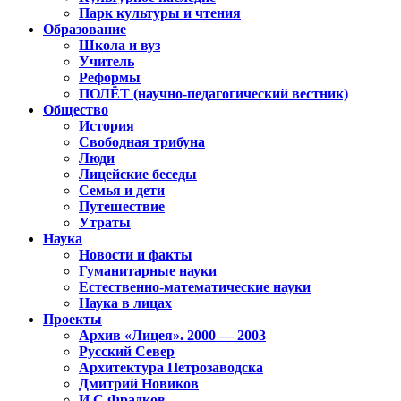
Парк культуры и чтения
Образование
Школа и вуз
Учитель
Реформы
ПОЛЁТ (научно-педагогический вестник)
Общество
История
Свободная трибуна
Люди
Лицейские беседы
Семья и дети
Путешествие
Утраты
Наука
Новости и факты
Гуманитарные науки
Естественно-математические науки
Наука в лицах
Проекты
Архив «Лицея». 2000 — 2003
Русский Север
Архитектура Петрозаводска
Дмитрий Новиков
И.С.Фрадков