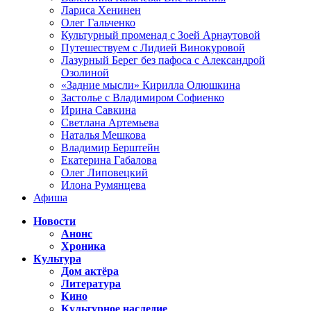
Лариса Хенинен
Олег Гальченко
Культурный променад с Зоей Арнаутовой
Путешествуем с Лидией Винокуровой
Лазурный Берег без пафоса с Александрой
Озолиной
«Задние мысли» Кирилла Олюшкина
Застолье с Владимиром Софиенко
Ирина Савкина
Светлана Артемьева
Наталья Мешкова
Владимир Берштейн
Екатерина Габалова
Олег Липовецкий
Илона Румянцева
Афиша
Новости
Анонс
Хроника
Культура
Дом актёра
Литература
Кино
Культурное наследие