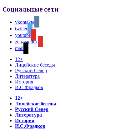
Социальные сети
vkontakte
twitter
youtube
zen-yandex
mail
12+
Лицейские беседы
Русский Север
Литература
История
И.С.Фрадков
12+
Лицейские беседы
Русский Север
Литература
История
И.С.Фрадков