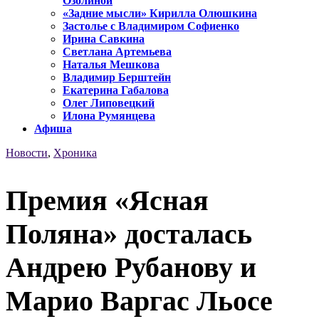
Озолиной
«Задние мысли» Кирилла Олюшкина
Застолье с Владимиром Софиенко
Ирина Савкина
Светлана Артемьева
Наталья Мешкова
Владимир Берштейн
Екатерина Габалова
Олег Липовецкий
Илона Румянцева
Афиша
Новости
,
Хроника
Премия «Ясная
Поляна» досталась
Андрею Рубанову и
Марио Варгас Льосе