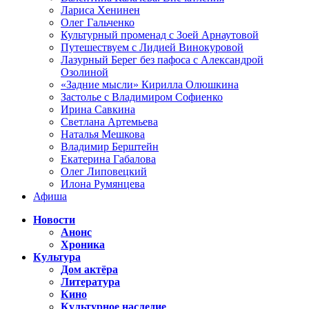
Лариса Хенинен
Олег Гальченко
Культурный променад с Зоей Арнаутовой
Путешествуем с Лидией Винокуровой
Лазурный Берег без пафоса с Александрой
Озолиной
«Задние мысли» Кирилла Олюшкина
Застолье с Владимиром Софиенко
Ирина Савкина
Светлана Артемьева
Наталья Мешкова
Владимир Берштейн
Екатерина Габалова
Олег Липовецкий
Илона Румянцева
Афиша
Новости
Анонс
Хроника
Культура
Дом актёра
Литература
Кино
Культурное наследие