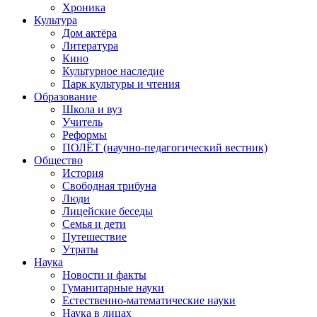
Хроника
Культура
Дом актёра
Литература
Кино
Культурное наследие
Парк культуры и чтения
Образование
Школа и вуз
Учитель
Реформы
ПОЛЁТ (научно-педагогический вестник)
Общество
История
Свободная трибуна
Люди
Лицейские беседы
Семья и дети
Путешествие
Утраты
Наука
Новости и факты
Гуманитарные науки
Естественно-математические науки
Наука в лицах