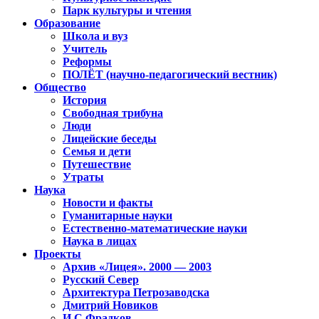
Парк культуры и чтения
Образование
Школа и вуз
Учитель
Реформы
ПОЛЁТ (научно-педагогический вестник)
Общество
История
Свободная трибуна
Люди
Лицейские беседы
Семья и дети
Путешествие
Утраты
Наука
Новости и факты
Гуманитарные науки
Естественно-математические науки
Наука в лицах
Проекты
Архив «Лицея». 2000 — 2003
Русский Север
Архитектура Петрозаводска
Дмитрий Новиков
И.С.Фрадков