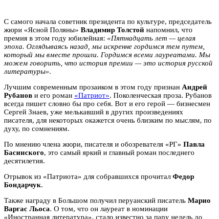
С самого начала советник президента по культуре, председатель
жюри «Ясной Поляны»
Владимир Толстой
напомнил, что
премия в этом году юбилейная:
«Пятнадцать лет — целая
эпоха. Оглядываясь назад, мы искренне гордимся тем путем,
который мы вместе прошли. Гордимся всеми лауреатами. Мы
можем говорить, что история премии — это история русской
литературы».
Лучшим современным прозаиком в этом году признан
Андрей
Рубанов
и его роман
«Патриот»
. Поколенческая проза. Рубанов
всегда пишет словно бы про себя. Вот и его герой — бизнесмен
Сергей Знаев, уже мелькавший в других произведениях
писателя, для некоторых окажется очень близким по мыслям, по
духу, по сомнениям.
По мнению члена жюри, писателя и обозревателя «РГ»
Павла
Басинского
, это самый яркий и главный роман последнего
десятилетия.
Отрывок из «Патриота» для собравшихся прочитал
Федор
Бондарчук
.
Также награду в Большом получил перуанский писатель
Марио
Варгас Льоса
. О том, что он лауреат в номинации
«Иностранная литература», стало известно за пару недель до