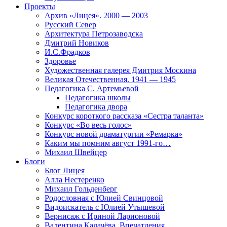
Проекты
Архив «Лицея». 2000 — 2003
Русский Север
Архитектура Петрозаводска
Дмитрий Новиков
И.С.Фрадков
Здоровье
Художественная галерея Дмитрия Москина
Великая Отечественная. 1941 — 1945
Педагогика С. Артемьевой
Педагогика школы
Педагогика двора
Конкурс короткого рассказа «Сестра таланта»
Конкурс «Во весь голос»
Конкурс новой драматургии «Ремарка»
Каким мы помним август 1991-го…
Михаил Швейцер
Блоги
Блог Лицея
Алла Нестеренко
Михаил Гольденберг
Родословная с Юлией Свинцовой
Видоискатель с Юлией Утышевой
Вернисаж с Ириной Ларионовой
Валентина Калачёва. Впечатления