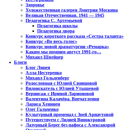
Здоровье
Художественная галерея Дмитрия Москина
Великая Отечественная. 1941 — 1945
Педагогика С. Артемьевой
Педагогика школы
Педагогика двора
Конкурс короткого рассказа «Сестра таланта»
Конкурс «Во весь голос»
Конкурс новой драматургии «Ремарка»
Каким мы помним август 1991-го…
Михаил Швейцер
Блоги
Блог Лицея
Алла Нестеренко
Михаил Гольденберг
Родословная с Юлией Свинцовой
Видоискатель с Юлией Утышевой
Вернисаж с Ириной Ларионовой
Валентина Калачёва. Впечатления
Лариса Хенинен
Олег Гальченко
Культурный променад с Зоей Арнаутовой
Путешествуем с Лидией Винокуровой
Лазурный Берег без пафоса с Александрой