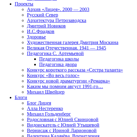
Проекты
Архив «Лицея». 2000 — 2003
Русский Север
Архитектура Петрозаводска
Дмитрий Новиков
И.С.Фрадков
Здоровье
Художественная галерея Дмитрия Москина
Великая Отечественная. 1941 — 1945
Педагогика С. Артемьевой
Педагогика школы
Педагогика двора
Конкурс короткого рассказа «Сестра таланта»
Конкурс «Во весь голос»
Конкурс новой драматургии «Ремарка»
Каким мы помним август 1991-го…
Михаил Швейцер
Блоги
Блог Лицея
Алла Нестеренко
Михаил Гольденберг
Родословная с Юлией Свинцовой
Видоискатель с Юлией Утышевой
Вернисаж с Ириной Ларионовой
Валентина Калачёва. Впечатления