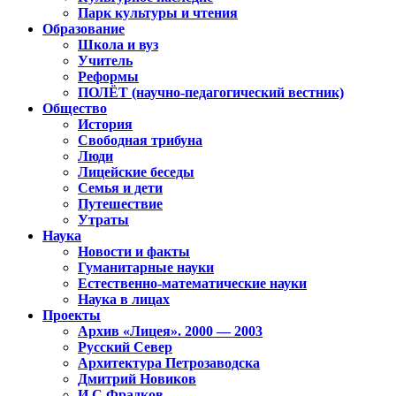
Парк культуры и чтения
Образование
Школа и вуз
Учитель
Реформы
ПОЛЁТ (научно-педагогический вестник)
Общество
История
Свободная трибуна
Люди
Лицейские беседы
Семья и дети
Путешествие
Утраты
Наука
Новости и факты
Гуманитарные науки
Естественно-математические науки
Наука в лицах
Проекты
Архив «Лицея». 2000 — 2003
Русский Север
Архитектура Петрозаводска
Дмитрий Новиков
И.С.Фрадков