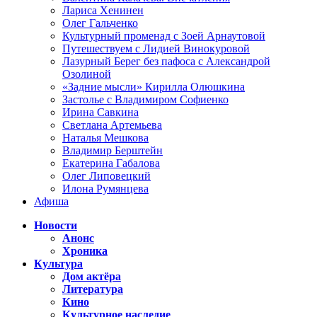
Лариса Хенинен
Олег Гальченко
Культурный променад с Зоей Арнаутовой
Путешествуем с Лидией Винокуровой
Лазурный Берег без пафоса с Александрой
Озолиной
«Задние мысли» Кирилла Олюшкина
Застолье с Владимиром Софиенко
Ирина Савкина
Светлана Артемьева
Наталья Мешкова
Владимир Берштейн
Екатерина Габалова
Олег Липовецкий
Илона Румянцева
Афиша
Новости
Анонс
Хроника
Культура
Дом актёра
Литература
Кино
Культурное наследие