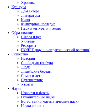
Хроника
Культура
Дом актёра
Литература
Кино
Культурное наследие
Парк культуры и чтения
Образование
Школа и вуз
Учитель
Реформы
ПОЛЁТ (научно-педагогический вестник)
Общество
История
Свободная трибуна
Люди
Лицейские беседы
Семья и дети
Путешествие
Утраты
Наука
Новости и факты
Гуманитарные науки
Естественно-математические науки
Наука в лицах