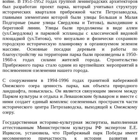
войне. В 1951-1952 годах группой ленинградских архитекторов
был разработан проект парка, который учитывал структуру
исторических кварталов прибрежной части Петрозаводска,
главными элементами которой были улицы Большая и Малая
Подгорные (ныне улицы Свердлова и Титова), выходившие к
береговой линии. Улицы были продолжены в виде аллеи
(ул.Свердлова) и парковой эспланады с классической видовой
площадкой (ул.Титова), что визуально и физически сохранило
городскую историческую планировку в организуемом зеленом
массиве. Основные посадки деревьев и работы по
благоустройству на территории парка были произведены в 1950-
1960-х годах силами жителей города. Строительство
Прибрежного парка стало одним из крупнейших мероприятий в
послевоенном озеленении нашего города.
С сооружением в 1994-1996 годах гранитной набережной
Онежского озера ценность парка, как объекта природного
ландшафта, повысилась. Он является связующим звеном между
Парком культуры и отдыха и Левашовским бульваром и вместе с
ними создает единый комплекс озелененных пространств части
исторического центра Петрозаводска, выходящей к Онежскому
озеру.
Государственная историко-культурная экспертиза, выполненная
аттестованным Министерством культуры РФ экспертом Е.Е.
Ициксон, установила, что Прибрежный парк Победы имеет
несомненную причастность к истории развития и