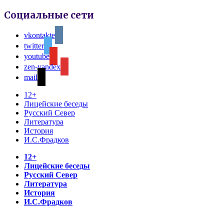
Социальные сети
vkontakte
twitter
youtube
zen-yandex
mail
12+
Лицейские беседы
Русский Север
Литература
История
И.С.Фрадков
12+
Лицейские беседы
Русский Север
Литература
История
И.С.Фрадков