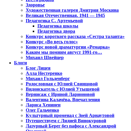
Здоровье
Художественная галерея Дмитрия Москина
Великая Отечественная. 1941 — 1945
Педагогика С. Артемьевой
Педагогика школы
Педагогика двора
Конкурс короткого рассказа «Сестра таланта»
Конкурс «Во весь голос»
Конкурс новой драматургии «Ремарка»
Каким мы помним август 1991-го…
Михаил Швейцер
Блоги
Блог Лицея
Алла Нестеренко
Михаил Гольденберг
Родословная с Юлией Свинцовой
Видоискатель с Юлией Утышевой
Вернисаж с Ириной Ларионовой
Валентина Калачёва. Впечатления
Лариса Хенинен
Олег Гальченко
Культурный променад с Зоей Арнаутовой
Путешествуем с Лидией Винокуровой
Лазурный Берег без пафоса с Александрой