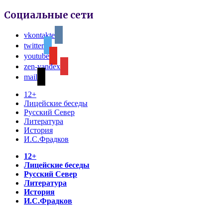
Социальные сети
vkontakte
twitter
youtube
zen-yandex
mail
12+
Лицейские беседы
Русский Север
Литература
История
И.С.Фрадков
12+
Лицейские беседы
Русский Север
Литература
История
И.С.Фрадков