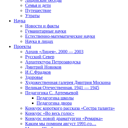
Лицейские беседы
Семья и дети
Путешествие
Утраты
Наука
Новости и факты
Гуманитарные науки
Естественно-математические науки
Наука в лицах
Проекты
Архив «Лицея». 2000 — 2003
Русский Север
Архитектура Петрозаводска
Дмитрий Новиков
И.С.Фрадков
Здоровье
Художественная галерея Дмитрия Москина
Великая Отечественная. 1941 — 1945
Педагогика С. Артемьевой
Педагогика школы
Педагогика двора
Конкурс короткого рассказа «Сестра таланта»
Конкурс «Во весь голос»
Конкурс новой драматургии «Ремарка»
Каким мы помним август 1991-го…