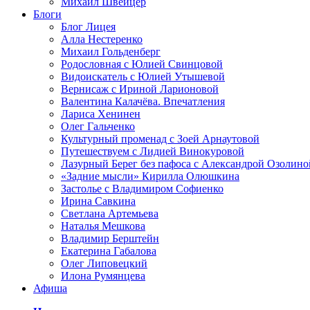
Михаил Швейцер
Блоги
Блог Лицея
Алла Нестеренко
Михаил Гольденберг
Родословная с Юлией Свинцовой
Видоискатель с Юлией Утышевой
Вернисаж с Ириной Ларионовой
Валентина Калачёва. Впечатления
Лариса Хенинен
Олег Гальченко
Культурный променад с Зоей Арнаутовой
Путешествуем с Лидией Винокуровой
Лазурный Берег без пафоса с Александрой Озолино
«Задние мысли» Кирилла Олюшкина
Застолье с Владимиром Софиенко
Ирина Савкина
Светлана Артемьева
Наталья Мешкова
Владимир Берштейн
Екатерина Габалова
Олег Липовецкий
Илона Румянцева
Афиша