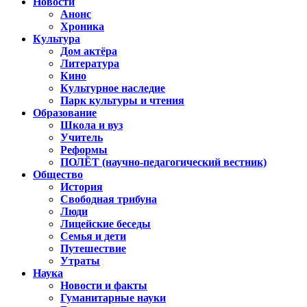
Новости
Анонс
Хроника
Культура
Дом актёра
Литература
Кино
Культурное наследие
Парк культуры и чтения
Образование
Школа и вуз
Учитель
Реформы
ПОЛЁТ (научно-педагогический вестник)
Общество
История
Свободная трибуна
Люди
Лицейские беседы
Семья и дети
Путешествие
Утраты
Наука
Новости и факты
Гуманитарные науки