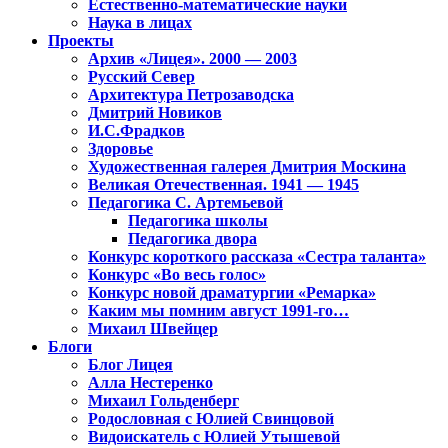
Естественно-математические науки
Наука в лицах
Проекты
Архив «Лицея». 2000 — 2003
Русский Север
Архитектура Петрозаводска
Дмитрий Новиков
И.С.Фрадков
Здоровье
Художественная галерея Дмитрия Москина
Великая Отечественная. 1941 — 1945
Педагогика С. Артемьевой
Педагогика школы
Педагогика двора
Конкурс короткого рассказа «Сестра таланта»
Конкурс «Во весь голос»
Конкурс новой драматургии «Ремарка»
Каким мы помним август 1991-го…
Михаил Швейцер
Блоги
Блог Лицея
Алла Нестеренко
Михаил Гольденберг
Родословная с Юлией Свинцовой
Видоискатель с Юлией Утышевой