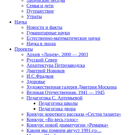
Лицейские беседы
Семья и дети
Путешествие
Утраты
Наука
Новости и факты
Гуманитарные науки
Естественно-математические науки
Наука в лицах
Проекты
Архив «Лицея». 2000 — 2003
Русский Север
Архитектура Петрозаводска
Дмитрий Новиков
И.С.Фрадков
Здоровье
Художественная галерея Дмитрия Москина
Великая Отечественная. 1941 — 1945
Педагогика С. Артемьевой
Педагогика школы
Педагогика двора
Конкурс короткого рассказа «Сестра таланта»
Конкурс «Во весь голос»
Конкурс новой драматургии «Ремарка»
Каким мы помним август 1991-го…