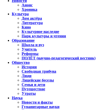
Новости
Анонс
Хроника
Культура
Дом актёра
Литература
Кино
Культурное наследие
Парк культуры и чтения
Образование
Школа и вуз
Учитель
Реформы
ПОЛЁТ (научно-педагогический вестник)
Общество
История
Свободная трибуна
Люди
Лицейские беседы
Семья и дети
Путешествие
Утраты
Наука
Новости и факты
Гуманитарные науки