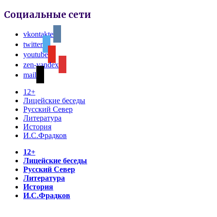
Социальные сети
vkontakte
twitter
youtube
zen-yandex
mail
12+
Лицейские беседы
Русский Север
Литература
История
И.С.Фрадков
12+
Лицейские беседы
Русский Север
Литература
История
И.С.Фрадков