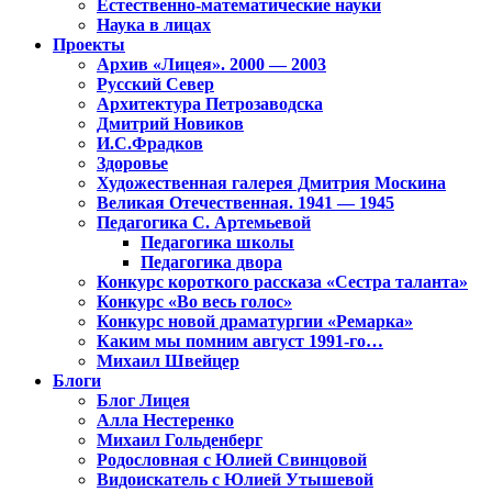
Естественно-математические науки
Наука в лицах
Проекты
Архив «Лицея». 2000 — 2003
Русский Север
Архитектура Петрозаводска
Дмитрий Новиков
И.С.Фрадков
Здоровье
Художественная галерея Дмитрия Москина
Великая Отечественная. 1941 — 1945
Педагогика С. Артемьевой
Педагогика школы
Педагогика двора
Конкурс короткого рассказа «Сестра таланта»
Конкурс «Во весь голос»
Конкурс новой драматургии «Ремарка»
Каким мы помним август 1991-го…
Михаил Швейцер
Блоги
Блог Лицея
Алла Нестеренко
Михаил Гольденберг
Родословная с Юлией Свинцовой
Видоискатель с Юлией Утышевой