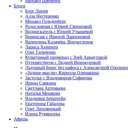
Михаил Швейцер
Блоги
Блог Лицея
Алла Нестеренко
Михаил Гольденберг
Родословная с Юлией Свинцовой
Видоискатель с Юлией Утышевой
Вернисаж с Ириной Ларионовой
Валентина Калачёва. Впечатления
Лариса Хенинен
Олег Гальченко
Культурный променад с Зоей Арнаутовой
Путешествуем с Лидией Винокуровой
Лазурный Берег без пафоса с Александрой Озолино
«Задние мысли» Кирилла Олюшкина
Застолье с Владимиром Софиенко
Ирина Савкина
Светлана Артемьева
Наталья Мешкова
Владимир Берштейн
Екатерина Габалова
Олег Липовецкий
Илона Румянцева
Афиша