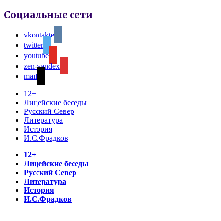
Социальные сети
vkontakte
twitter
youtube
zen-yandex
mail
12+
Лицейские беседы
Русский Север
Литература
История
И.С.Фрадков
12+
Лицейские беседы
Русский Север
Литература
История
И.С.Фрадков