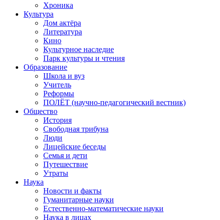
Хроника
Культура
Дом актёра
Литература
Кино
Культурное наследие
Парк культуры и чтения
Образование
Школа и вуз
Учитель
Реформы
ПОЛЁТ (научно-педагогический вестник)
Общество
История
Свободная трибуна
Люди
Лицейские беседы
Семья и дети
Путешествие
Утраты
Наука
Новости и факты
Гуманитарные науки
Естественно-математические науки
Наука в лицах