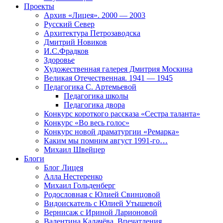
Проекты
Архив «Лицея». 2000 — 2003
Русский Север
Архитектура Петрозаводска
Дмитрий Новиков
И.С.Фрадков
Здоровье
Художественная галерея Дмитрия Москина
Великая Отечественная. 1941 — 1945
Педагогика С. Артемьевой
Педагогика школы
Педагогика двора
Конкурс короткого рассказа «Сестра таланта»
Конкурс «Во весь голос»
Конкурс новой драматургии «Ремарка»
Каким мы помним август 1991-го…
Михаил Швейцер
Блоги
Блог Лицея
Алла Нестеренко
Михаил Гольденберг
Родословная с Юлией Свинцовой
Видоискатель с Юлией Утышевой
Вернисаж с Ириной Ларионовой
Валентина Калачёва. Впечатления