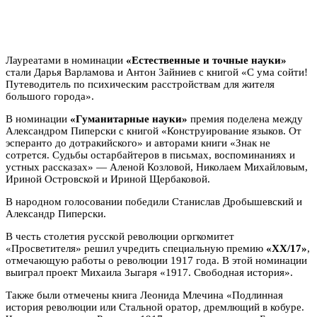
Лауреатами в номинации
«Естественные и точные науки»
стали Дарья Варламова и Антон Зайниев с книгой «С ума сойти!
Путеводитель по психическим расстройствам для жителя
большого города».
В номинации
«Гуманитарные науки»
премия поделена между
Александром Пиперски с книгой «Конструирование языков. От
эсперанто до дотракийского» и авторами книги «Знак не
сотрется. Судьбы остарбайтеров в письмах, воспоминаниях и
устных рассказах» — Аленой Козловой, Николаем Михайловым,
Ириной Островской и Ириной Щербаковой.
В народном голосовании победили Станислав Дробышевский и
Александр Пиперски.
В честь столетия русской революции оргкомитет
«Просветителя» решил учредить специальную премию
«ХХ/17»
,
отмечающую работы о революции 1917 года. В этой номинации
выиграл проект Михаила Зыгаря «1917. Свободная история».
Также были отмечены книга Леонида Млечина «Подлинная
история революции или Стальной оратор, дремлющий в кобуре.