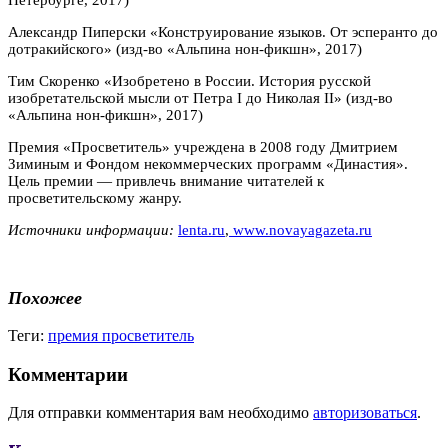
Александр Пиперски «Конструирование языков. От эсперанто до
дотракийского» (изд-во «Альпина нон-фикшн», 2017)
Тим Скоренко «Изобретено в России. История русской
изобретательской мысли от Петра I до Николая II» (изд-во
«Альпина нон-фикшн», 2017)
Премия «Просветитель» учреждена в 2008 году Дмитрием
Зиминым и Фондом некоммерческих программ «Династия».
Цель премии — привлечь внимание читателей к
просветительскому жанру.
Источники информации:
lenta.ru
,
www.novayagazeta.ru
Похожее
Теги:
премия просветитель
Комментарии
Для отправки комментария вам необходимо
авторизоваться
.