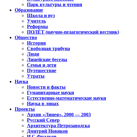
Парк культуры и чтения
Образование
Школа и вуз
Учитель
Реформы
ПОЛЁТ (научно-педагогический вестник)
Общество
История
Свободная трибуна
Люди
Лицейские беседы
Семья и дети
Путешествие
Утраты
Наука
Новости и факты
Гуманитарные науки
Естественно-математические науки
Наука в лицах
Проекты
Архив «Лицея». 2000 — 2003
Русский Север
Архитектура Петрозаводска
Дмитрий Новиков
И.С.Фрадков