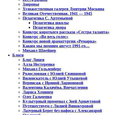
Здоровье
Художественная галерея Дмитрия Москина
Великая Отечественная. 1941 — 1945
Педагогика С. Артемьевой
Педагогика школы
Педагогика двора
Конкурс короткого рассказа «Сестра таланта»
Конкурс «Во весь голос»
Конкурс новой драматургии «Ремарка»
Каким мы помним август 1991-го…
Михаил Швейцер
Блоги
Блог Лицея
Алла Нестеренко
Михаил Гольденберг
Родословная с Юлией Свинцовой
Видоискатель с Юлией Утышевой
Вернисаж с Ириной Ларионовой
Валентина Калачёва. Впечатления
Лариса Хенинен
Олег Гальченко
Культурный променад с Зоей Арнаутовой
Путешествуем с Лидией Винокуровой
Лазурный Берег без пафоса с Александрой