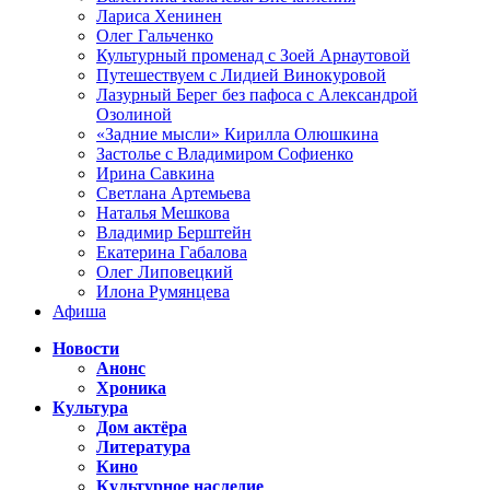
Лариса Хенинен
Олег Гальченко
Культурный променад с Зоей Арнаутовой
Путешествуем с Лидией Винокуровой
Лазурный Берег без пафоса с Александрой
Озолиной
«Задние мысли» Кирилла Олюшкина
Застолье с Владимиром Софиенко
Ирина Савкина
Светлана Артемьева
Наталья Мешкова
Владимир Берштейн
Екатерина Габалова
Олег Липовецкий
Илона Румянцева
Афиша
Новости
Анонс
Хроника
Культура
Дом актёра
Литература
Кино
Культурное наследие