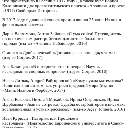
Что происходило в России в 1917 году», а также курс Бориса
Колоницкого для просветительского проекта «Arzamas» и проект
«1917: Свободная История».
В 2017 году в длинный список премии вошли 25 книг. Из них в
финал вышли восемь:
Дарья Варламова, Антон Зайниев «С ума сойти! Путеводитель
по психическим расстройствам для жителя большого
города» (изд-во «Альпина Паблишер», 2016)
Станислав Дробышевский «Достающее звено» в двух томах
(изд-во Corpus, 2017)
Ася Казанцева «В интернете кто-то неправ! Научные
исследования спорных вопросов» (изд-во Corpus, 2016)
Нелли Литвак, Андрей Райгородский «Кому нужна математика?
Понятная книга о том, как устроен цифровой мир» (изд-во
«Манн, Иванов и Фербер», 2017)
Алена Козлова, Николай Михайлов, Ирина Островская, Ирина
Щербакова «Знак не сотрется. Судьбы остарбайтеров в письмах,
воспоминаниях и устных рассказах» (изд-во Agey Tomesh, 2016)
Иван Курилла «История, или Прошлое в
настоящем» (Издательство Европейского университета в Санкт-
Петербурге, 2017)