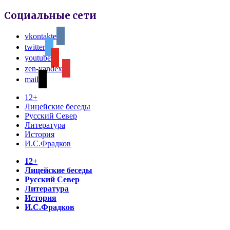
Социальные сети
vkontakte
twitter
youtube
zen-yandex
mail
12+
Лицейские беседы
Русский Север
Литература
История
И.С.Фрадков
12+
Лицейские беседы
Русский Север
Литература
История
И.С.Фрадков