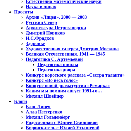
Естественно-математические науки
Наука в лицах
Проекты
Архив «Лицея». 2000 — 2003
Русский Север
Архитектура Петрозаводска
Дмитрий Новиков
И.С.Фрадков
Здоровье
Художественная галерея Дмитрия Москина
Великая Отечественная. 1941 — 1945
Педагогика С. Артемьевой
Педагогика школы
Педагогика двора
Конкурс короткого рассказа «Сестра таланта»
Конкурс «Во весь голос»
Конкурс новой драматургии «Ремарка»
Каким мы помним август 1991-го…
Михаил Швейцер
Блоги
Блог Лицея
Алла Нестеренко
Михаил Гольденберг
Родословная с Юлией Свинцовой
Видоискатель с Юлией Утышевой