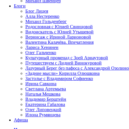
Михаил Швейцер
Блоги
Блог Лицея
Алла Нестеренко
Михаил Гольденберг
Родословная с Юлией Свинцовой
Видоискатель с Юлией Утышевой
Вернисаж с Ириной Ларионовой
Валентина Калачёва. Впечатления
Лариса Хенинен
Олег Гальченко
Культурный променад с Зоей Арнаутовой
Путешествуем с Лидией Винокуровой
Лазурный Берег без пафоса с Александрой Озолино
«Задние мысли» Кирилла Олюшкина
Застолье с Владимиром Софиенко
Ирина Савкина
Светлана Артемьева
Наталья Мешкова
Владимир Берштейн
Екатерина Габалова
Олег Липовецкий
Илона Румянцева
Афиша