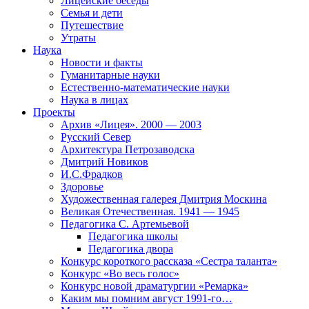
Лицейские беседы
Семья и дети
Путешествие
Утраты
Наука
Новости и факты
Гуманитарные науки
Естественно-математические науки
Наука в лицах
Проекты
Архив «Лицея». 2000 — 2003
Русский Север
Архитектура Петрозаводска
Дмитрий Новиков
И.С.Фрадков
Здоровье
Художественная галерея Дмитрия Москина
Великая Отечественная. 1941 — 1945
Педагогика С. Артемьевой
Педагогика школы
Педагогика двора
Конкурс короткого рассказа «Сестра таланта»
Конкурс «Во весь голос»
Конкурс новой драматургии «Ремарка»
Каким мы помним август 1991-го…