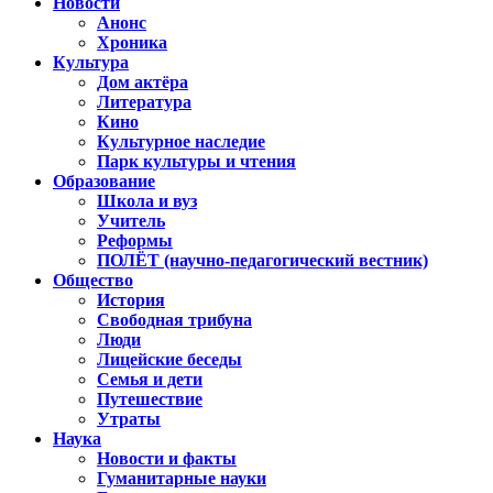
Новости
Анонс
Хроника
Культура
Дом актёра
Литература
Кино
Культурное наследие
Парк культуры и чтения
Образование
Школа и вуз
Учитель
Реформы
ПОЛЁТ (научно-педагогический вестник)
Общество
История
Свободная трибуна
Люди
Лицейские беседы
Семья и дети
Путешествие
Утраты
Наука
Новости и факты
Гуманитарные науки